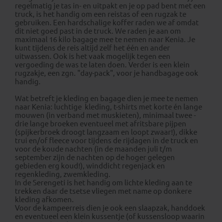
regelmatig je tas in- en uitpakt en je op pad bent met een
truck, is het handig om een reistas of een rugzak te
gebruiken. Een hardschalige koffer raden we af omdat
dit niet goed past in de truck. We raden je aan om
maximaal 16 kilo bagage mee te nemen naar Kenia. Je
kunt tijdens de reis altijd zelf het één en ander
uitwassen. Ook is het vaak mogelijk tegen een
vergoeding de was te laten doen. Verder is een klein
rugzakje, een zgn. "day-pack", voor je handbagage ook
handig.
Wat betreft je kleding en bagage dien je mee te nemen
naar Kenia: luchtige kleding, t-shirts met korte én lange
mouwen (in verband met muskieten), minimaal twee -
drie lange broeken eventueel met afritsbare pijpen
(spijkerbroek droogt langzaam en loopt zwaar!), dikke
trui en/of fleece voor tijdens de rijdagen in de truck en
voor de koude nachten (in de maanden juli t/m
september zijn de nachten op de hoger gelegen
gebieden erg koud!), winddicht regenjack en
regenkleding, zwemkleding.
In de Serengeti is het handig om lichte kleding aan te
trekken daar de tsetse vliegen met name op donkere
kleding afkomen.
Voor de kampeerreis dien je ook een slaapzak, handdoek
en eventueel een klein kussentje (of kussensloop waarin