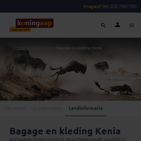
Vragen?
Bel 020-7887700
...
>
Landinformatie Kenia
>
Bagage en kleding Kenia
Alle reizen
Groepsreizen
Landinformatie
Bagage en kleding Kenia
Aangezien je een
rondreis door Kenia
maakt waarbij je