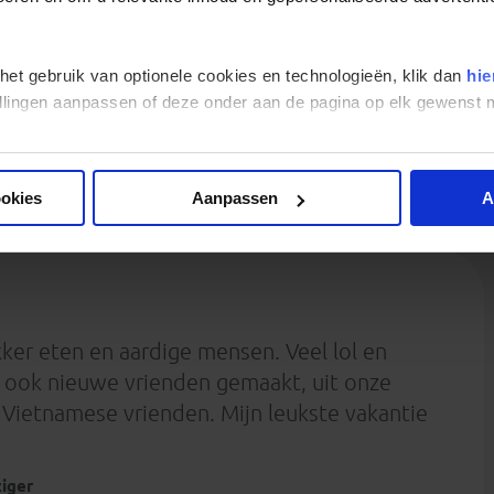
is die in geen boeken beschreven staan. Tegelijk zaten we niet
door saigon, fietsen en wandelden door de rijstvelden en
 om voor altijd met ons mee te dragen.
 het gebruik van optionele cookies en technologieën, klik dan
hie
stellingen aanpassen of deze onder aan de pagina op elk gewens
ookies
Aanpassen
A
ekker eten en aardige mensen. Veel lol en
b ook nieuwe vrienden gemaakt, uit onze
Vietnamese vrienden. Mijn leukste vakantie
ziger