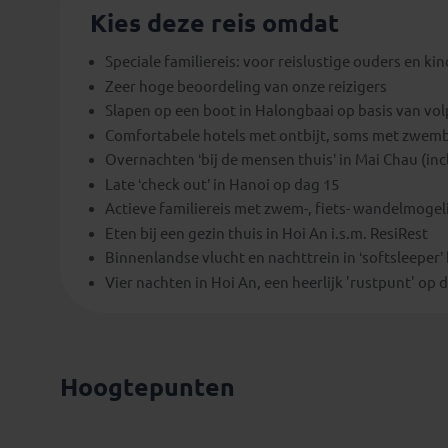
Kies deze reis omdat
Speciale familiereis: voor reislustige ouders en ki
Zeer hoge beoordeling van onze reizigers
Slapen op een boot in Halongbaai op basis van vo
Comfortabele hotels met ontbijt, soms met zwem
Overnachten ‘bij de mensen thuis’ in Mai Chau (incl
Late ‘check out’ in Hanoi op dag 15
Actieve familiereis met zwem-, fiets- wandelmoge
Eten bij een gezin thuis in Hoi An i.s.m. ResiRest
Binnenlandse vlucht en nachttrein in ‘softsleeper’ 
Vier nachten in Hoi An, een heerlijk 'rustpunt' op d
Hoogtepunten