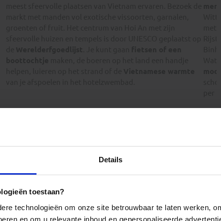
meest sfeervolle plaatsen van Vietnam ervaren. Bezoek de
mens
markt met manden vol exotische vissoorten, garnalen,
Witte
groenten of fruit. Het centrum van Hoi An met zijn
met h
sfeervolle huizen en tempels is door UNESCO geplaatst op
Rijst
de
Werelderfgoedlijst
. Je kunt gaan
fietsen of een
Binh 
boottochtje
maken, de boeren op het land een handje
Wate
helpen, luieren op het strand of de
Vietnamese warmte
modd
van je afspoelen in het hotelzwembad.
schou
per b
Beoordeling: 8
Details
nam in twee snelle weken aan bod komen. Fijne organisatie en
risten en neem nog steeds cash geld mee
Beoordeling: 8
ologieën toestaan?
re technologieën om onze site betrouwbaar te laten werken, om 
 voor mijn zoon en ik. We hadden heel mooie en gevulde dagen
 voeren en om u relevante inhoud en gepersonaliseerde advertenti
ijn ogen open over hoe mensen eten, wonen en werken, hoe het