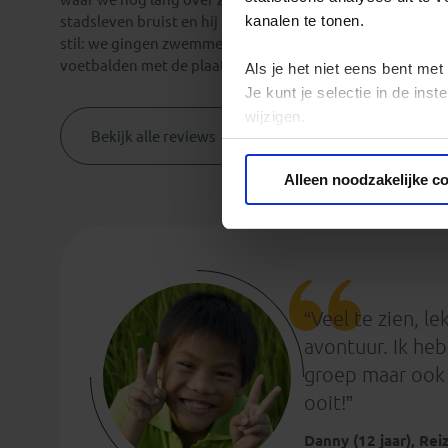
kanalen te tonen.
stadsleven bruist en hij leerde lessen over de geschieden
stil: we gingen zwemmen, kanoën, reden op een brommer 
voetbalden met de plaatselijke sjotters. Het was een reis
Als je het niet eens bent met
Je kunt je selectie in de in
wijzigen.
Bekijk alle reviews
Privacy beleid
Alleen noodzakelijke c
“Veel te zien, l
avontuur. Ik he
groep maar ook 
ooit!”
Danny (12 jaar), Rei