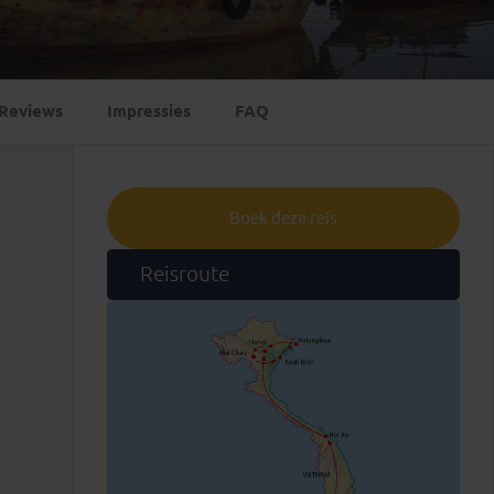
Emiraten
(1)
Reviews
Impressies
FAQ
Boek deze reis
Reisroute