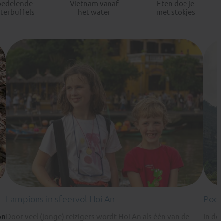
oedelende
Vietnam vanaf
Eten doe je
terbuffels
het water
met stokjes
Lampions in sfeervol Hoi An
Poed
en
Door veel (jonge) reizigers wordt Hoi An als één van de
In de