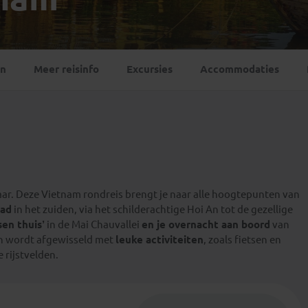
Georgië
(4)
Mexico
(4)
IJsland
(3)
Paraguay
(1)
Kosovo
(1)
Peru
(5)
Last minute reizen
Kroatië
(2)
en
Meer reisinfo
Excursies
Accommodaties
Suriname
(1)
Letland
(3)
Litouwen
(3)
Moldavië
(1)
Montenegro
(2)
Noord-Macedonië
(1)
 jaar. Deze Vietnam rondreis brengt je naar alle hoogtepunten van
tad
in het zuiden, via het schilderachtige Hoi An tot de gezellige
sen thuis’
in de Mai Chauvallei
en je overnacht aan boord
van
en wordt afgewisseld met
leuke activiteiten
, zoals fietsen en
 rijstvelden.