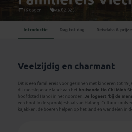
Mongolië
(1)
Tanzania
(1)
16 dagen
€ 2.325,-
v.a.
Nepal
(6)
Zimbabwe
(2)
Oezbekistan
(3)
Zuid-Afrika
(7)
Introductie
Dag tot dag
Reisdata & prijz
Singapore
(1)
Sri Lanka
(4)
Tadzjikistan
(1)
Taiwan
(1)
Veelzijdig en charmant
Thailand
(8)
Tibet
(3)
Dit is een familiereis voor gezinnen met kinderen tot 19
dit meeslepende land: van het
bruisende Ho Chi Minh S
hoofdstad Hanoi in het noorden.
Je logeert ‘bij de men
een boot in de sprookjesbaai van Halong. Cultuur snuiv
kajakken, de boeren helpen op het land en wandelen in de