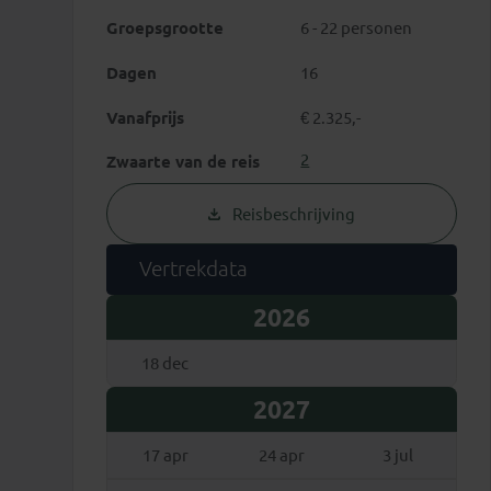
Groepsgrootte
6 - 22 personen
Dagen
16
Vanafprijs
€ 2.325,-
2
Zwaarte van de reis
Reisbeschrijving
Vertrekdata
2026
18 dec
2027
elende waterbuffels
Vietnam v
17 apr
24 apr
3 jul
 schilderachtige Mai Chauvallei
logeer je ‘bij de
Het unieke 