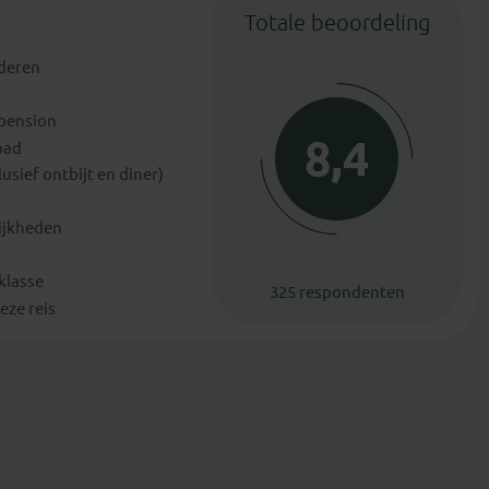
Totale beoordeling
nderen
lpension
8,4
bad
usief ontbijt en diner)
lijkheden
klasse
325 respondenten
eze reis