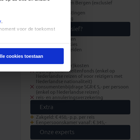
bezoek Marmeren Bergen (exclusief
entreegeld)
luchthavenbelastingen
brandstofheffing
r
.
Wat is exclusief?
t moment voor de toekomst
overige maaltijden
optionele excursies
overige entreegelden
fooien
lle cookies toestaan
visum
boekings(dossier)kosten
bijdrage Calamiteitenfonds (enkel op
Nederlandse reizen of voor reizigers met
Nederlandse nationaliteit)
consumentenbijdrage SGR € 5,- per persoon
(enkel op Nederlandse reizen)
reis- en annuleringsverzekering
Extra
Zakgeld: € 450,- p.p. per reis
Eenpersoonskamer vanaf: € 345,-
Onze experts