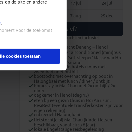
es op de site en andere
10 jul
17 jul
24 jul
31 jul
7 aug
25 dec
r
.
Wat is inclusief?
t moment voor de toekomst
internationale vluchten inclusief
ruimbagage
binnenlandse vlucht Danang – Hanoi
alle transport met airconditioned (mini)bus
lle cookies toestaan
nachttreinreis in ‘softsleeper’ klasse van Ho
Chi Minh-stad – Danang
overnachtingen in hotels (soms met
zwembad) met ontbijt
boottocht met overnachting op boot in
Halongbaai met lunch / diner / ontbijt
homestay in Mai Chau met 2x ontbijt / 2x
diner
dagkamer in Hanoi (dag 15)
eten bij een gezin thuis in Hoi An i.s.m.
ResiRest (eventuele transferkosten zijn voor
eigen rekening)
entreegeld Halongbaai
fietstochtje bij Mai Chau (kinderfietsen
beschikbaar, vanaf circa 8 jaar)
lokale Engelstalige reisbegeleiding