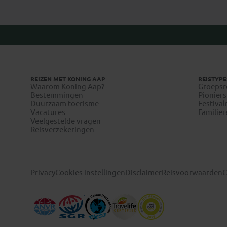
REIZEN MET KONING AAP
REISTYPE
Waarom Koning Aap?
Groepsr
Bestemmingen
Pioniers
Duurzaam toerisme
Festival
Vacatures
Familier
Veelgestelde vragen
Reisverzekeringen
Privacy
Cookies instellingen
Disclaimer
Reisvoorwaarden
C