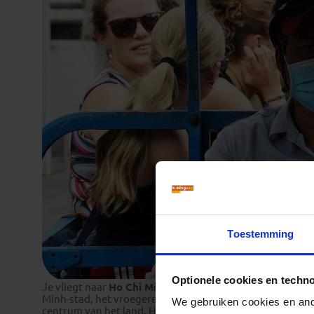
Toestemming
Optionele cookies en techn
Je vliegt naar
Ho Chi Minh-stad
, waar je de volgende da
Minh-stad, het vroegere Saigon, heeft ongeveer 9 miljoen
We gebruiken cookies en ande
centrum van het land. Het lijkt alsof iedereen hier onder