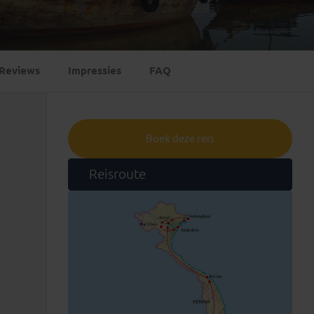
Emiraten
(1)
Reviews
Impressies
FAQ
Boek deze reis
Reisroute