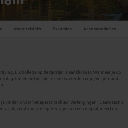
Georgië
(4)
Mexico
(4)
IJsland
(3)
Paraguay
(1)
Kosovo
(1)
Peru
(5)
Last minute reizen
Kroatië
(2)
en
Meer reisinfo
Excursies
Accommodaties
Suriname
(1)
Letland
(3)
Litouwen
(3)
Moldavië
(1)
Montenegro
(2)
Noord-Macedonië
(1)
jving. Elk bolletje op de tijdslijn is aanklikbaar. Wanneer je op
e dag. Indien de tijdslijn te lang is, worden er pijlen getoond.
jn.
je vinden onder het aparte tabblad ‘Verlengingen’. Daarnaast is
en vrijblijvend voorstel op te vragen om een dag (of meer) op