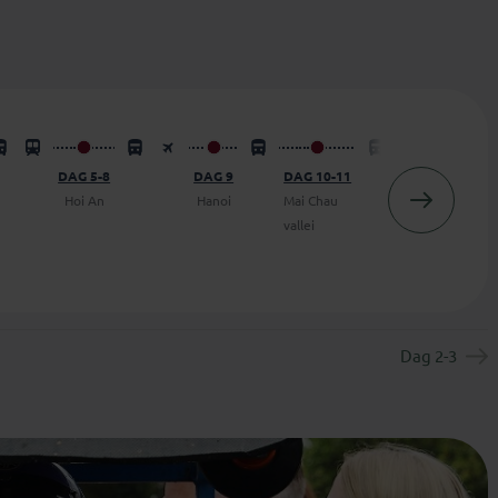
DAG 5-8
DAG 9
DAG 10-11
DAG 12
Hoi An
Hanoi
Mai Chau
Ninh
vallei
Binh
Dag 2-3