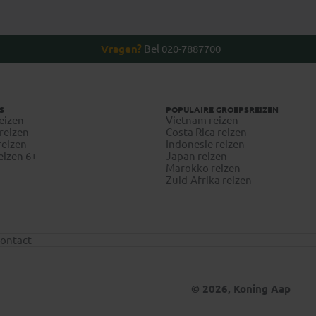
Vragen?
Bel 020-7887700
S
POPULAIRE GROEPSREIZEN
eizen
Vietnam reizen
reizen
Costa Rica reizen
reizen
Indonesie reizen
eizen 6+
Japan reizen
Marokko reizen
Zuid-Afrika reizen
ontact
© 2026, Koning Aap