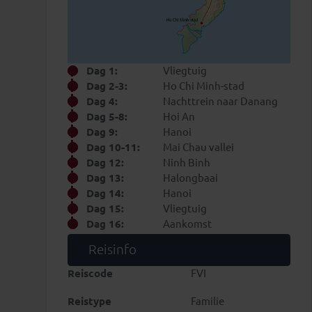
Dag 1:
Vliegtuig
Dag 2-3:
Ho Chi Minh-stad
Dag 4:
Nachttrein naar Danang
DAG 13
DAG 14
DAG 15
DAG 16
Dag 5-8:
Hoi An
Halongbaai
Hanoi
Vliegtuig
Aankomst
Dag 9:
Hanoi
Dag 10-11:
Mai Chau vallei
Dag 12:
Ninh Binh
Dag 13:
Halongbaai
Dag 14:
Hanoi
Dag 15:
Vliegtuig
Dag 16:
Aankomst
Reisinfo
Reiscode
FVI
Reistype
Familie