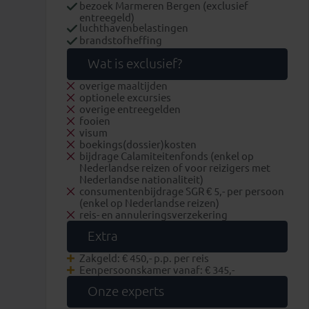
bezoek Marmeren Bergen (exclusief
entreegeld)
luchthavenbelastingen
brandstofheffing
Wat is exclusief?
overige maaltijden
optionele excursies
overige entreegelden
fooien
visum
boekings(dossier)kosten
bijdrage Calamiteitenfonds (enkel op
Nederlandse reizen of voor reizigers met
Nederlandse nationaliteit)
consumentenbijdrage SGR € 5,- per persoon
(enkel op Nederlandse reizen)
reis- en annuleringsverzekering
Extra
Zakgeld: € 450,- p.p. per reis
Eenpersoonskamer vanaf: € 345,-
Onze experts