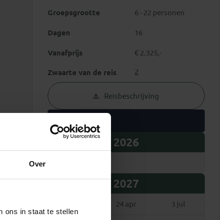
Groepsgrootte
6 - 22 personen
Dagen
16
Vanafprijs
€ 2.325,-
2
Zwaarte van de reis
Reisbeschrijving
Vertrekdata
2026
18 dec
Over
2027
17 apr
24 apr
3 jul
ons in staat te stellen