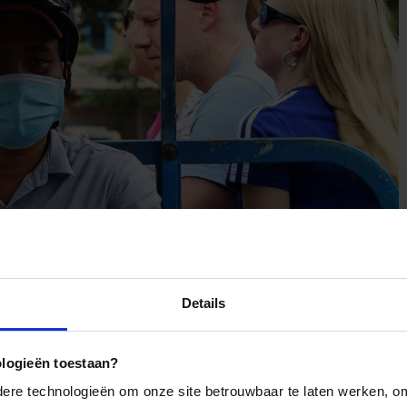
Details
ologieën toestaan?
g aankomt en jouw familiereis Vietnam van start gaat. Ho Chi
 inwoners en is druk en lawaaiig; het is het commerciële
re technologieën om onze site betrouwbaar te laten werken, om 
weg is, ergens naar toe op de fiets of een brommer. Iedereen is