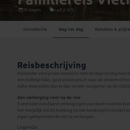
Mongolië
(1)
Tanzania
(1)
16 dagen
€ 2.325,-
v.a.
Nepal
(6)
Zimbabwe
(2)
Oezbekistan
(3)
Zuid-Afrika
(7)
Introductie
Dag tot dag
Reisdata & prijz
Singapore
(1)
Sri Lanka
(4)
Tadzjikistan
(1)
Taiwan
(1)
Reisbeschrijving
Thailand
(8)
Tibet
(3)
Hieronder vind je een overzicht met de dag-tot-dag beschri
een bolletje klikt, ga je automatisch naar de desbetreffend
Adhv deze pijlen kan je dan verder navigeren op de tijdsli
Een verlenging voor na de reis
Eventuele standaard verlengingen van deze rondreis kun 
het mogelijk om bij boeking (in het boekingsformulier) e
eigen gelegenheid de reis te verlengen.
Legenda