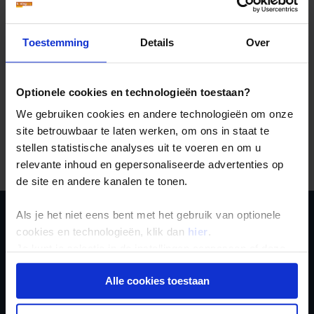
April
17
7
7
-
Mei
22
8
8
-
Toestemming
Details
Over
Juni
26
9
9
-
Juli
29
10
6
-
Augustus
28
10
5
-
Optionele cookies en technologieën toestaan?
September
25
8
4
-
We gebruiken cookies en andere technologieën om onze
-
Oktober
18
6
5
site betrouwbaar te laten werken, om ons in staat te
November
12
4
6
-
stellen statistische analyses uit te voeren en om u
December
6
3
8
-
relevante inhoud en gepersonaliseerde advertenties op
de site en andere kanalen te tonen.
Als je het niet eens bent met het gebruik van optionele
Schrijf je in voor de
cookies en technologieën, klik dan
hier
.
Je kunt je selectie in de instellingen aanpassen of deze
nieuwsbrief
onder aan de pagina op elk gewenst moment voor de
Alle cookies toestaan
toekomst wijzigen.