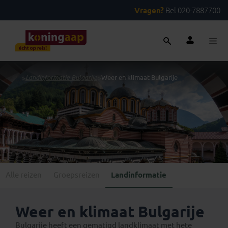
Vragen?
Bel 020-7887700
...
>
Landinformatie Bulgarije
>
Weer en klimaat Bulgarije
Alle reizen
Groepsreizen
Landinformatie
Weer en klimaat Bulgarije
Bulgarije heeft een gematigd landklimaat met hete