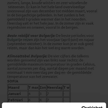
zomers, lange, koude winters en zeer wisselende
seizoenen. Er kan in het hele land overvloedige
sneeuwval zijn van december tot midden maart, vooral
in de bergachtige gebieden. In het zuiden is het
gemiddeld 3 graden warmer dan in het noorden.
Neerslag valt er het hele jaar. In de zomer zijn er vaak
regenbuien en onweer, vooral in de bergen.
Beste reistijd voor Bulgarije:
De beste periodes voor
Bulgarije reizen
zijn het voorjaar (april-juni) en najaar
(september-oktober). In de zomer kun je er ook goed
reizen, maar dan kán het wel erg warm worden.
Klimaattabel Bulgarije:
De vier cijfers die telkens
worden genoemd zijn van links naar rechts: de
gemiddelde maximum temperatuur in graden Celsius,
aantal zonuren per dag, aantal dagen per maand met
minimaal 1 mm-neerslag per dag en- de gemiddelde
temperatuur van het zeewater.
SOFIA
Maand
T max
Zon
Neerslag
T w
Januari
4
3
7
-
Februari
6
4
7
-
Maart
11
5
7
-