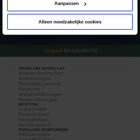
Privacy beleid
Aanpassen
Alleen noodzakelijke cookies
Inschrijven
Vragen?
Bel 020-7887700
REIZEN MET KONING AAP
Waarom Koning Aap?
Bestemmingen
Duurzaam toerisme
Vacatures
Veelgestelde vragen
Reisverzekeringen
REISTYPES
Groepsreizen
Pioniersreizen
Festivalreizen
Familiereizen 6+
POPULAIRE GROEPSREIZEN
Vietnam reizen
Costa Rica reizen