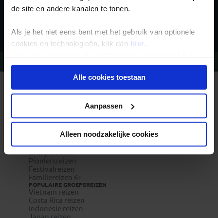
de site en andere kanalen te tonen.
Inschrijven
Als je het niet eens bent met het gebruik van optionele
cookies en technologieën, klik dan
hier
.
Je kunt je selectie in de instellingen aanpassen of deze
Vragen?
Bel 020-7887700
onder aan de pagina op elk gewenst moment voor de
Alle cookies toestaan
toekomst wijzigen.
REIZEN MET KONING AAP
Waarom Koning Aap?
Privacy beleid
Bestemmingen
Aanpassen
Duurzaam toerisme
Vacatures
Veelgestelde vragen
Alleen noodzakelijke cookies
Reisverzekeringen
REISTYPES
Groepsreizen
Pioniersreizen
Festivalreizen
Familiereizen 6+
POPULAIRE GROEPSREIZEN
Vietnam reizen
Costa Rica reizen
Indonesie reizen
Japan reizen