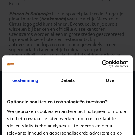
Euro.
Pinnen in Bulgarije:
Er zijn op veel plaatsen in Bulgarije
pinautomaten (
bankomats
) waar je met je Maestro- of
Cirrus-logo geld kunt pinnen. Eventueel kun je euro’s
wisselen bij banken en officiële wisselkantoren.
Creditcards worden alleen in grote steden geaccepteerd
bij de wat luxere hotels en restaurants, bij
autoverhuurbedrijven en in sommige winkels. In een
supermarkt betalen met je bankpas is nog vrij
ongebruikelijk. Zorg dus dat je altijd voldoende leva op
zak hebt.
Toestemming
Details
Over
Schrijf je in voor de
nieuwsbrief
Optionele cookies en technologieën toestaan?
We gebruiken cookies en andere technologieën om onze
site betrouwbaar te laten werken, om ons in staat te
stellen statistische analyses uit te voeren en om u
relevante inhoud en gepersonaliseerde advertenties op