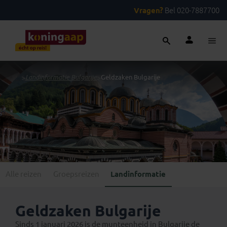
Vragen?
Bel 020-7887700
...
>
Landinformatie Bulgarije
>
Geldzaken Bulgarije
Alle reizen
Groepsreizen
Landinformatie
Geldzaken Bulgarije
Sinds 1 januari 2026 is de munteenheid in Bulgarije de