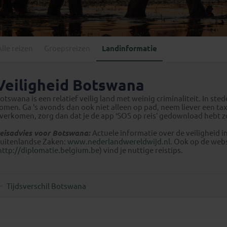
Georgië
(4)
Mexico
(4)
IJsland
(3)
Paraguay
(1)
Kosovo
(1)
Peru
(5)
Last minute reizen
Kroatië
(2)
Alle reizen
Groepsreizen
Landinformatie
Suriname
(1)
Letland
(3)
Litouwen
(3)
Veiligheid Botswana
Moldavië
(1)
otswana is een relatief veilig land met weinig criminaliteit. In st
Montenegro
(2)
omen. Ga ’s avonds dan ook niet alleen op pad, neem liever een ta
verkomen, zorg dan dat je de app ‘SOS op reis’ gedownload hebt z
Noord-Macedonië
(1)
eisadvies voor Botswana:
Actuele informatie over de veiligheid i
uitenlandse Zaken:
www.nederlandwereldwijd.nl
. Ook op de webs
http://diplomatie.belgium.be
) vind je nuttige reistips.
Tijdsverschil Botswana