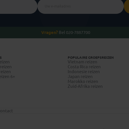
Vragen?
Bel 020-7887700
S
POPULAIRE GROEPSREIZEN
eizen
Vietnam reizen
reizen
Costa Rica reizen
reizen
Indonesie reizen
eizen 6+
Japan reizen
Marokko reizen
Zuid-Afrika reizen
ontact