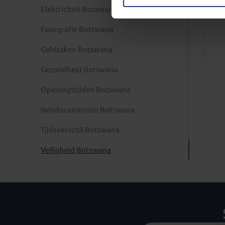
Elektriciteit Botswana
Fotografie Botswana
Geldzaken Botswana
Gezondheid Botswana
Openingstijden Botswana
Reisdocumenten Botswana
Tijdsverschil Botswana
Veiligheid Botswana