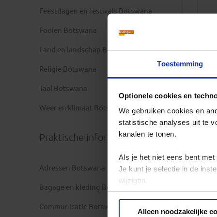
Feestdagen en festivals Botswana
Fooien Botswana
Land en landschap Botswana
Toestemming
Religie Botswana
Taal Botswana
Optionele cookies en techn
Weer en klimaat Botswana
We gebruiken cookies en ande
statistische analyses uit te
kanalen te tonen.
Praktische informatie
Als je het niet eens bent met
Adressen Botswana
Je kunt je selectie in de in
wijzigen.
Bagage en kleding Botswana
Privacy beleid
Communicatie Botswana
Alleen noodzakelijke c