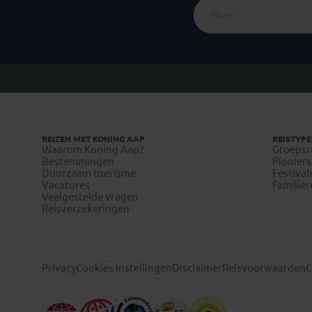
REIZEN MET KONING AAP
REISTYPE
Waarom Koning Aap?
Groepsr
Bestemmingen
Pioniers
Duurzaam toerisme
Festival
Vacatures
Familier
Veelgestelde vragen
Reisverzekeringen
Privacy
Cookies instellingen
Disclaimer
Reisvoorwaarden
C