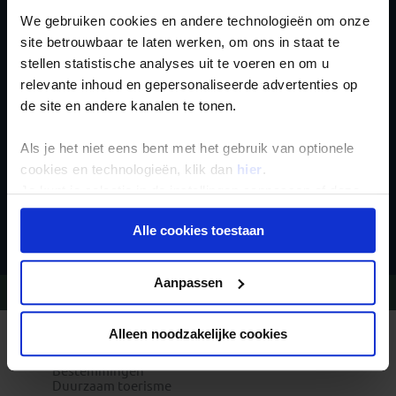
We gebruiken cookies en andere technologieën om onze
Schrijf je in voor de
site betrouwbaar te laten werken, om ons in staat te
stellen statistische analyses uit te voeren en om u
nieuwsbrief
relevante inhoud en gepersonaliseerde advertenties op
de site en andere kanalen te tonen.
Als je het niet eens bent met het gebruik van optionele
cookies en technologieën, klik dan
hier
.
Je kunt je selectie in de instellingen aanpassen of deze
onder aan de pagina op elk gewenst moment voor de
Inschrijven
Alle cookies toestaan
toekomst wijzigen.
Privacy beleid
Aanpassen
Vragen?
Bel 020-7887700
Alleen noodzakelijke cookies
REIZEN MET KONING AAP
Waarom Koning Aap?
Bestemmingen
Duurzaam toerisme