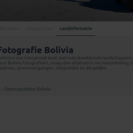
Georgië
(4)
Mexico
(4)
IJsland
(3)
Paraguay
(1)
Kosovo
(1)
Peru
(5)
Last minute reizen
Kroatië
(2)
Alle reizen
Groepsreizen
Landinformatie
Suriname
(1)
Letland
(3)
Litouwen
(3)
Fotografie Bolivia
Moldavië
(1)
olivia is een fotogeniek land, met indrukwekkende landschap­pen e
Montenegro
(2)
oor Bolivia
fotografeert, vraag dan altijd eerst om toestemming.
azernes, grensovergangen, vliegvelden en dergelijke.
Noord-Macedonië
(1)
Openingstijden Bolivia