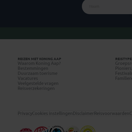
REIZEN MET KONING AAP
REISTYPE
Waarom Koning Aap?
Groepsr
Bestemmingen
Pioniers
Duurzaam toerisme
Festival
Vacatures
Familier
Veelgestelde vragen
Reisverzekeringen
Privacy
Cookies instellingen
Disclaimer
Reisvoorwaarden
C