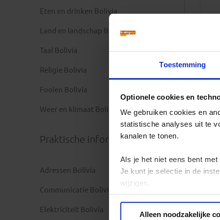
Eten en drinken Bolivia
Land en landschap Bolivia
Taal Bolivia
Toestemming
Religie Bolivia
Fooien Bolivia
Optionele cookies en techn
Weer en klimaat Bolivia
We gebruiken cookies en ande
statistische analyses uit te
kanalen te tonen.
Praktische informatie
Als je het niet eens bent met
Adressen Bolivia
Je kunt je selectie in de in
wijzigen.
Communicatie Bolivia
Privacy beleid
Elektriciteit Bolivia
Alleen noodzakelijke c