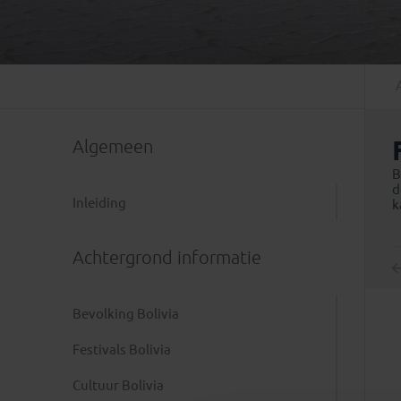
Mongolië
(1)
Tanzania
(1)
Nepal
(6)
Zimbabwe
(2)
Oezbekistan
(3)
Zuid-Afrika
(7)
Singapore
(1)
Sri Lanka
(4)
Algemeen
Tadzjikistan
(1)
Taiwan
(1)
B
d
Thailand
(8)
Inleiding
k
Tibet
(3)
Achtergrond informatie
Bevolking Bolivia
Festivals Bolivia
Cultuur Bolivia