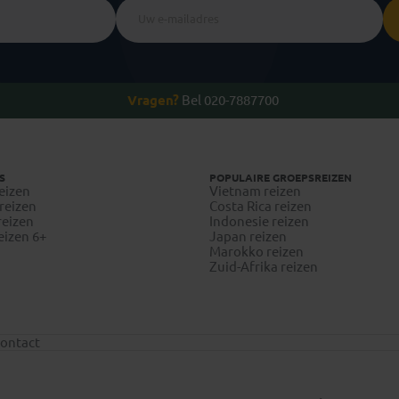
Vragen?
Bel 020-7887700
S
POPULAIRE GROEPSREIZEN
eizen
Vietnam reizen
reizen
Costa Rica reizen
reizen
Indonesie reizen
eizen 6+
Japan reizen
Marokko reizen
Zuid-Afrika reizen
ontact