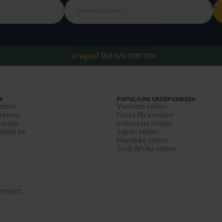
Vragen?
Bel 020-7887700
S
POPULAIRE GROEPSREIZEN
eizen
Vietnam reizen
reizen
Costa Rica reizen
reizen
Indonesie reizen
eizen 6+
Japan reizen
Marokko reizen
Zuid-Afrika reizen
ontact