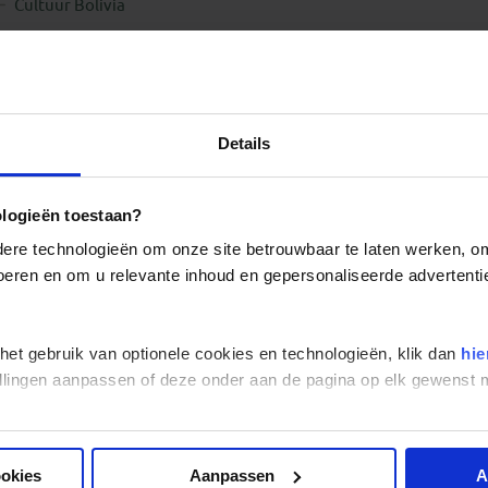
Cultuur Bolivia
Details
ologieën toestaan?
re technologieën om onze site betrouwbaar te laten werken, om 
 voeren en om u relevante inhoud en gepersonaliseerde advertenti
 het gebruik van optionele cookies en technologieën, klik dan
hie
stellingen aanpassen of deze onder aan de pagina op elk gewens
ookies
Aanpassen
A