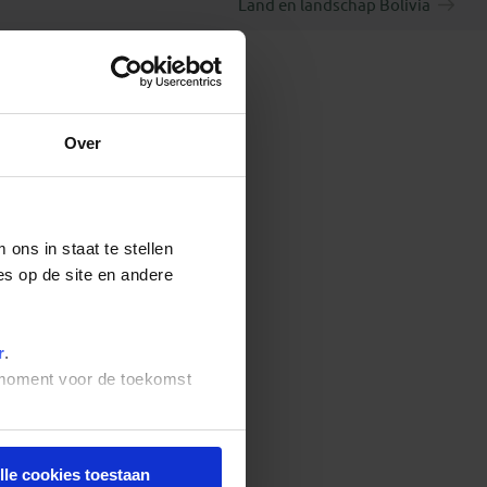
Land en landschap Bolivia
Over
ons in staat te stellen
es op de site en andere
r
.
t moment voor de toekomst
lle cookies toestaan