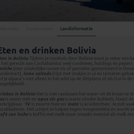
Georgië
(4)
Mexico
(4)
IJsland
(3)
Paraguay
(1)
Kosovo
(1)
Peru
(5)
Last minute reizen
Kroatië
(2)
Alle reizen
Groepsreizen
Landinformatie
Suriname
(1)
Letland
(3)
Litouwen
(3)
Eten en drinken Bolivia
Moldavië
(1)
ten in Bolivia:
Tijdens je
rondreis door Bolivia
moet je zeker een ke
Montenegro
(2)
s het gerecht van Cochabamba: veel rundvlees, hotdogs en pepers m
eviche
(zeer smakelijke rauwe vis of garnalen gemarineerd in limo
Noord-Macedonië
(1)
underhart),
lomo saltado
(rijst met stukjes in ui en tomaten geba
ul je alpaca's niet alleen in het wild op de Altiplano of als trui in 
ogelijkheid.
rinken in Bolivia:
Het is niet raadzaam het water uit de kraan te dr
as
is water mét en
agua sin gas
is water zónder bubbels. Naast de 
erkrijgbaar. ‘
Té
’ is zwarte thee en ‘
mate
’ is kruidenthee. Je zult vaak
ocabladeren. Het schijnt te helpen tegen hoogteziekte en wordt v
afé con leche
is koffie met melk maar smaakt meestal als melk met