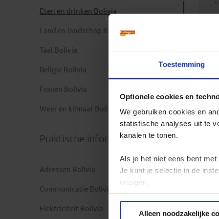
Eten en drinken Bolivia
Land en landschap Bolivia
Taal Bolivia
Toestemming
Religie Bolivia
Fooien Bolivia
Optionele cookies en techn
Weer en klimaat Bolivia
We gebruiken cookies en ande
statistische analyses uit te
kanalen te tonen.
Praktische informatie
Als je het niet eens bent met
Adressen Bolivia
Je kunt je selectie in de in
wijzigen.
Communicatie Bolivia
Privacy beleid
Elektriciteit Bolivia
Alleen noodzakelijke c