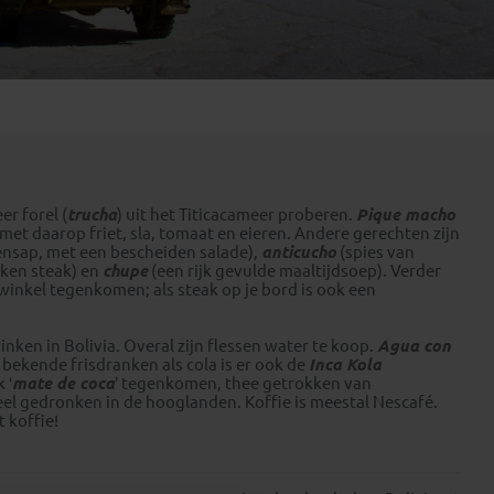
Emiraten
(1)
er forel (
trucha
) uit het Titicacameer proberen.
Pique macho
et daarop friet, sla, tomaat en eieren. Andere gerechten zijn
ensap, met een bescheiden salade),
anticucho
(spies van
kken steak) en
chupe
(een rijk gevulde maaltijdsoep). Verder
de winkel tegenkomen; als steak op je bord is ook een
inken in Bolivia. Overal zijn flessen water te koop.
Agua con
bekende frisdranken als cola is er ook de
Inca Kola
 ‘
mate de coca
’ tegenkomen, thee getrokken van
eel gedronken in de hooglanden. Koffie is meestal Nescafé.
 koffie!