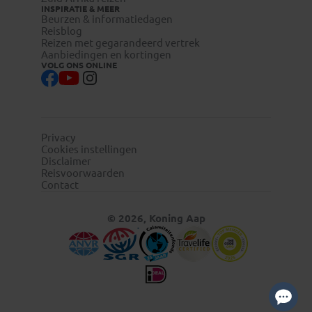
INSPIRATIE & MEER
Beurzen & informatiedagen
Reisblog
Reizen met gegarandeerd vertrek
Aanbiedingen en kortingen
VOLG ONS ONLINE
Privacy
Cookies instellingen
Disclaimer
Reisvoorwaarden
Contact
© 2026, Koning Aap