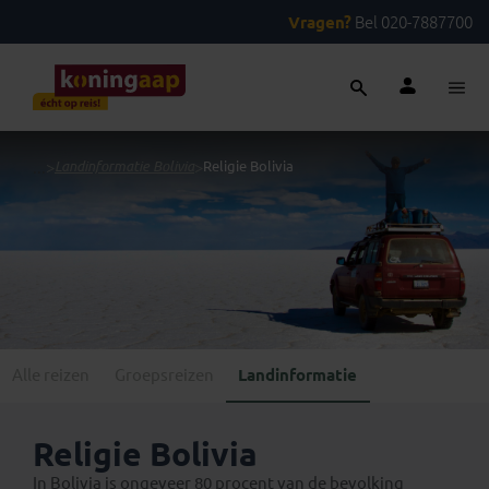
Vragen?
Bel 020-7887700
...
>
Landinformatie Bolivia
>
Religie Bolivia
Alle reizen
Groepsreizen
Landinformatie
Religie Bolivia
In Bolivia is ongeveer 80 procent van de bevolking