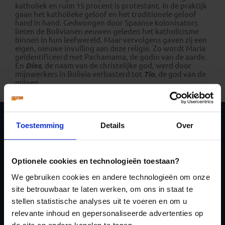
katholiek en ruim 15 procent is protestant. In de praktijk
gaan het katholieke geloof en het traditionele geloof
hand in hand. Gedwongen door Spaanse kolonisators
lieten de Bolivianen eeuwen geleden het katholicisme
binnen in hun leefwereld. Maar vervolgens gaven zij een
eigen, nieuwe invulling aan deze religie. Zo wordt Maria
geïdentificeerd met Pachamama, de godin van de aarde.
En
Dios
, de naam van de christelijke god, werd door
mijnwerkers in Bolivia verbasterd tot
Tio
, de god van de
mijnen.
Toestemming
Details
Over
Schrijf je in voor de
nieuwsbrief
Optionele cookies en technologieën toestaan?
We gebruiken cookies en andere technologieën om onze
site betrouwbaar te laten werken, om ons in staat te
stellen statistische analyses uit te voeren en om u
relevante inhoud en gepersonaliseerde advertenties op