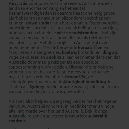
Australië
voor jouw Australië reizen. Australië is een
land van enorme omvang en het aantal
bezienswaardigheden is daarom haast oneindig groot.
Liefhebbers van natuur en bijzondere landschappen
kunnen
‘Down Under’
hun hart ophalen. Regenwouden,
woestijnen, surrealistische en vaak heilige, rotspartijen,
moerassen en eindeloze
witte zandstranden
…Het zijn
zomaar een paar verrassingen die jou als reiziger te
wachten staan. Het dierenrijk is in Australië al even
adembenemend. Met de beroemde
koraalriffen
en
favorieten als kangoeroes,
koala’s
, krokodillen,
dingo’s
,
vogelbekdieren en
quokka’s,
kan het niet anders dan dat
Australië door menig reiziger als een absolute
topbestemming wordt gezien. Uiteraard is er ook oog
voor cultuur en historie. Laat je meevoeren door de
mysterieuze verhalen uit de ‘
Droomtijd’
, de
scheppingsverhalen van de
Aboriginal bevolking
. In
steden als
Sydney
en Melbourne ervaar je de smeltkroes
van culturen die Australië is geworden
Als specialist helpen wij je graag verder met het regelen
van jouw Australië rondreis. In het linker menu vind je
alle informatie over het land Australië. Bekijk onze
Australië reizen
en selecteer je favoriete
Australië
rondreis
.