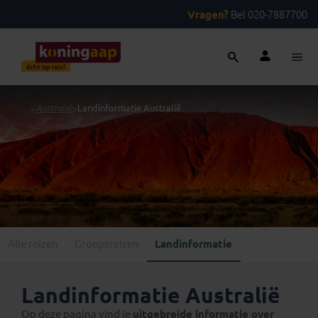
Vragen?
Bel 020-7887700
...
>
Australië
>
Landinformatie Australië
Alle reizen
Groepsreizen
Landinformatie
Landinformatie Australië
Op deze pagina vind je
uitgebreide informatie over