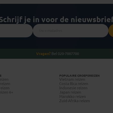
Schrijf je in voor de nieuwsbrie
Vragen?
Bel 020-7887700
S
POPULAIRE GROEPSREIZEN
eizen
Vietnam reizen
reizen
Costa Rica reizen
reizen
Indonesie reizen
eizen 6+
Japan reizen
Marokko reizen
Zuid-Afrika reizen