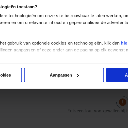
de
Kings Canyon
in het fameuze Rode Centrum van Australië
ologieën toestaan?
ontelbare vogels en beroemde krokodillen en natuurlijk het
tijdens de groepsreis door Centraal Australië.
re technologieën om onze site betrouwbaar te laten werken, om 
 voeren en om u relevante inhoud en gepersonaliseerde advertenti
Ontdek tijdens de Australië Groepsreizen van Koning Aap pr
Perth. Kleine steden als Alice Springs en Cairns ademen ieder
de spontane Australische bevolking die altijd wel in voor een pr
 het gebruik van optionele cookies en technologieën, klik dan
hie
stellingen aanpassen of deze onder aan de pagina op elk gewens
Alle reizen
Groepsreizen
Landinformatie
ookies
Aanpassen
A
Er is een fout voorgevallen bij 