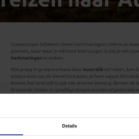
Georgië
(4)
Mexico
(4)
IJsland
(3)
Paraguay
(1)
Kosovo
(1)
Peru
(5)
Last minute reizen
Kroatië
(2)
Suriname
(1)
Letland
(3)
Groepsreizen betekent sámen herinneringen creëren en koeste
Litouwen
(3)
plannen, maar waar je wél voor kunt zorgen is dat je reis zo
Moldavië
(1)
herinneringen
te maken.
Montenegro
(2)
Wie graag in groepsverband door
Australië
wil reizen, kan d
Noord-Macedonië
(1)
andere kant van de wereld te komen, je bent vanuit Amsterda
komen, het land zelf is ook van enorme omvang. Binnen de la
Bruisende steden en gezellige dorpen worden afgewisseld me
gezien. Van enkele van de oudste
regenwouden
ter wereld 
rotsformaties. Regelmatig kun je getuige zijn hoe groepen 
onderwater is het zowel aan de west- als oostkust een waar 
mysterieuze cultuur van de oorspronkelijke
Aboriginal bevo
Details
Tijdens onze groepsreizen naar Australië maak je kennis m
immense land te bieden heeft. De Great Ocean Road, een van