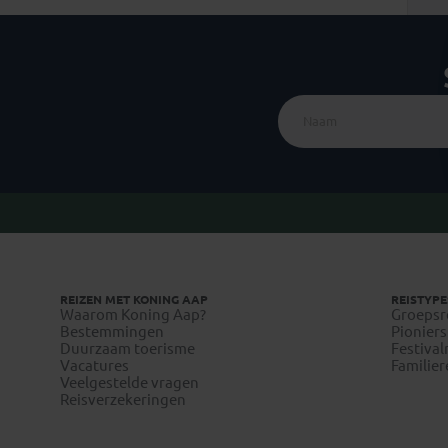
REIZEN MET KONING AAP
REISTYPE
Waarom Koning Aap?
Groepsr
Bestemmingen
Pioniers
Duurzaam toerisme
Festival
Vacatures
Familier
Veelgestelde vragen
Reisverzekeringen