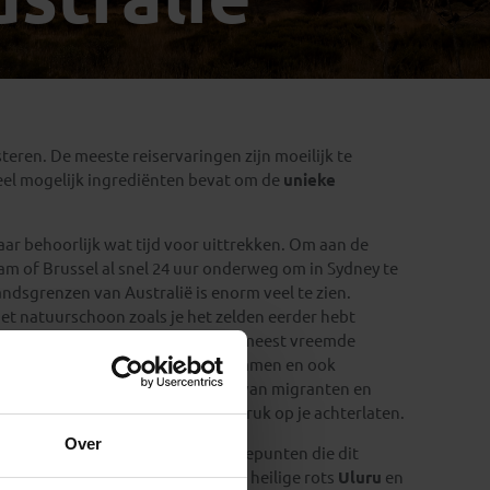
Emiraten
(1)
ren. De meeste reiservaringen zijn moeilijk te
veel mogelijk ingrediënten bevat om de
unieke
aar behoorlijk wat tijd voor uittrekken. Om aan de
m of Brussel al snel 24 uur onderweg om in Sydney te
ndsgrenzen van Australië is enorm veel te zien.
t natuurschoon zoals je het zelden eerder hebt
tot desolaat landschap waarin de meest vreemde
walvissen dicht langs de kust zwemmen en ook
paradijs. De verhalen en culturen van migranten en
lking
zullen een onuitwisbare indruk op je achterlaten.
Over
et de bekende en onbekende hoogtepunten die dit
 de mooiste wegen ter wereld, de heilige rots
Uluru
en