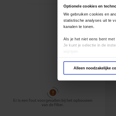
Optionele cookies en techn
We gebruiken cookies en ande
statistische analyses uit te
kanalen te tonen.
Als je het niet eens bent met
Je kunt je selectie in de in
wijzigen.
Privacy beleid
Alleen noodzakelijke c
Er is een fout voorgevallen bij het opbouwen
van de filter.