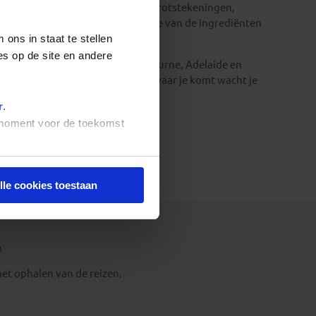
, Kakadu Nationaal Park met zijn rotstekeningen,
Great Barrier Reef
vormen enkele van de ingrediënten
ons in staat te stellen
es op de site en andere
achtige steden als
Sydney
, Melbourne, Adelaide en
 een heel andere sfeer en overal waar je komt wacht je
aatje lijkt te zijn.
r
.
t moment voor de toekomst
lle cookies toestaan
het ophalen van de reizen.