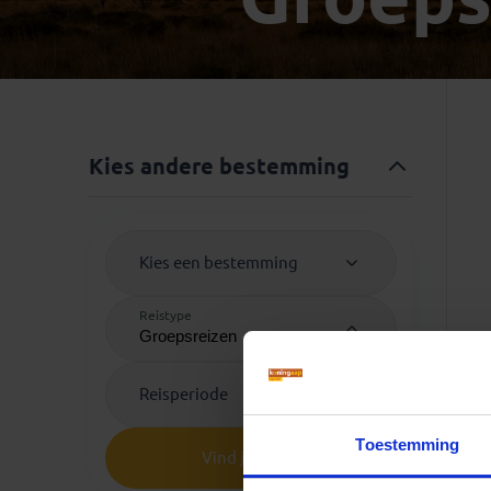
Mongolië
(1)
Tanzania
(1)
Nepal
(6)
Zimbabwe
(2)
Oezbekistan
(3)
Zuid-Afrika
(7)
Singapore
(1)
Sri Lanka
(4)
Kies andere bestemming
Tadzjikistan
(1)
Taiwan
(1)
Thailand
(8)
Kies een bestemming
Tibet
(3)
Reistype
Reisperiode
Toestemming
Vind je reis