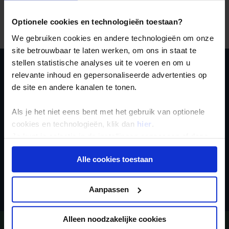
naast de grote supermarkten (
Coles and Woolsworth
) te
vinden zijn. Als je thee zonder melk drinkt, vraag dan om
black tea
, anders krijg je echt Engelse thee met een
Optionele cookies en technologieën toestaan?
flinke scheut melk.
We gebruiken cookies en andere technologieën om onze
site betrouwbaar te laten werken, om ons in staat te
stellen statistische analyses uit te voeren en om u
relevante inhoud en gepersonaliseerde advertenties op
Schrijf je in voor de
de site en andere kanalen te tonen.
nieuwsbrief
Als je het niet eens bent met het gebruik van optionele
cookies en technologieën, klik dan
hier
.
Je kunt je selectie in de instellingen aanpassen of deze
onder aan de pagina op elk gewenst moment voor de
Alle cookies toestaan
toekomst wijzigen.
Inschrijven
Privacy beleid
Aanpassen
Alleen noodzakelijke cookies
Vragen?
Bel 020-7887700