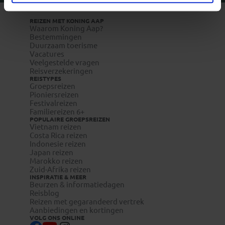
REIZEN MET KONING AAP
Waarom Koning Aap?
Bestemmingen
Duurzaam toerisme
Vacatures
Veelgestelde vragen
Reisverzekeringen
REISTYPES
Groepsreizen
Pioniersreizen
Festivalreizen
Familiereizen 6+
POPULAIRE GROEPSREIZEN
Vietnam reizen
Costa Rica reizen
Indonesie reizen
Japan reizen
Marokko reizen
Zuid-Afrika reizen
INSPIRATIE & MEER
Beurzen & informatiedagen
Reisblog
Reizen met gegarandeerd vertrek
Aanbiedingen en kortingen
VOLG ONS ONLINE