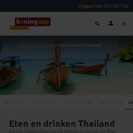
Vragen?
Bel 020-7887700
...
>
Landinformatie Thailand
>
Eten en drinken Thailand
Alle reizen
Groepsreizen
Familiereizen
Aanbieding
La
Eten en drinken Thailand
Eten in Thailand kan op elk tijdstip en overal. De Thai