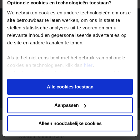
Optionele cookies en technologieën toestaan?
We gebruiken cookies en andere technologieën om onze
site betrouwbaar te laten werken, om ons in staat te
Schrijf je in voor de
stellen statistische analyses uit te voeren en om u
relevante inhoud en gepersonaliseerde advertenties op
nieuwsbrief
de site en andere kanalen te tonen.
Als je het niet eens bent met het gebruik van optionele
cookies en technologieën, klik dan
hier
.
Je kunt je selectie in de instellingen aanpassen of deze
onder aan de pagina op elk gewenst moment voor de
Inschrijven
Alle cookies toestaan
toekomst wijzigen.
Privacy beleid
Aanpassen
Vragen?
Bel 020-7887700
Alleen noodzakelijke cookies
REIZEN MET KONING AAP
Waarom Koning Aap?