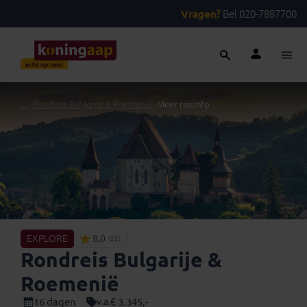
Vragen?
Bel 020-7887700
...
>
Rondreis Bulgarije & Roemenië
>
Meer reisinfo
EXPLORE
8,0
(22)
Rondreis Bulgarije &
Roemenië
16 dagen
€ 3.345,-
v.a.