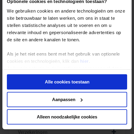
Optionele cookies en technologieën toestaan?
Reizigers met meereizende kinderen onder de 18
We gebruiken cookies en andere technologieën om onze
jaar dienen zelf bij de betreffende ambassade te
site betrouwbaar te laten werken, om ons in staat te
infomeren naar eventuele aanvullende
toelatingseisen.
stellen statistische analyses uit te voeren en om u
relevante inhoud en gepersonaliseerde advertenties op
Accommodatie en transport
de site en andere kanalen te tonen.
Vluchtinformatie
Als je het niet eens bent met het gebruik van optionele
cookies en technologieën, klik dan
hier
.
Zwaarte van de reis
Je kunt je selectie in de instellingen aanpassen of deze
onder aan de pagina op elk gewenst moment voor de
Reisbegeleiding
Alle cookies toestaan
toekomst wijzigen.
Bewust op reis
Privacy beleid
Aanpassen
Bijkomende kosten en zakgeld
Alleen noodzakelijke cookies
Landarrangement
hier
Verzekeringen