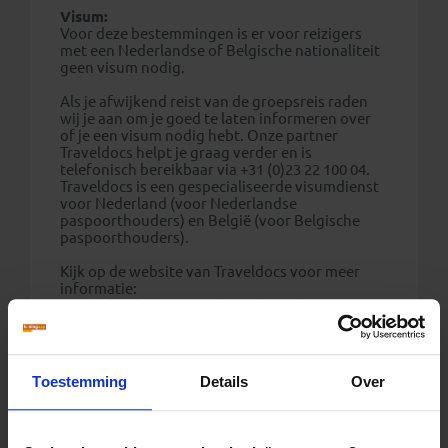
Visum:
Voor deze bestemmingen is er voor reizigers
met een Nederlandse of Belgische nationaliteit
geen visum nodig.
Als je afwijkend reist van de groepsreis raden
wij je aan om je goed te laten informeren over
of je een visum nodig hebt. Onze partner
Traveldocs helpt je graag verder en is
telefonisch bereikbaar via +31 (0)23 22 100 04.
Traveldocs is een gespecialiseerde visumdienst
voor Nederland (voor Nederlandse
paspoorthouders) en België (voor Belgische
paspoorthouders).
Kijk op de website van Traveldocs voor meer
informatie:
- Nederlandse reizigers bezoeken:
visum-
legalisatie.nl/koningaap-nl/
- Belgische reizigers bezoeken:
visum-
legalisatie.nl/koningaap-be
Toestemming
Details
Over
Reizigers die niet beschikken over de Nederlandse
of Belgische nationaliteit, dienen zelf contact op
te nemen met de betreffende ambassade(s) en hun
eventuele visum te regelen.