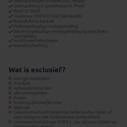
overnachtingen in hotels incl. ontbijt
overnachting in guesthouse in Theth
diner in Theth
Stadstour UNESCO stad Gjirokastër
Bezoek Berat kasteel
Nederlandstalige reisbegeleiding
lokale Engelstalige reisbegeleiding op specifieke
vertrekdata
luchthavenbelastingen
brandstofheffing
Wat is exclusief?
overige maaltijden
drankjes
optionele excursies
alle entreegelden
fooien
boekings(dossier)kosten
bijdrage
Calamiteitenfonds (enkel op Nederlandse reizen of
voor reizigers met Nederlandse nationaliteit)
consumentenbijdrage SGR € 5,- per persoon (enkel op
Nederlandse reizen)