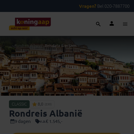
Vragen?
Bel 020-7887700
...
>
Rondreis Albanië
>
Reisdata & prijzen
CLASSIC
8,0
(230)
Rondreis Albanië
9 dagen
€ 1.545,-
v.a.