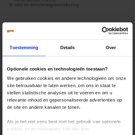
reis- en annuleringsverzekering
Reizen: de feiten op een rij
We kunnen ons voorstellen dat je nog vragen hebt over
hoe wij onze reizen organiseren. Daarom hebben wij
Toestemming
Details
Over
voor de belangrijkste onderwerpen een speciale pagina
samengesteld met daarop de antwoorden op de meest
gestelde vragen.
Optionele cookies en technologieën toestaan?
Denk hierbij bijvoorbeeld aan vragen als:
We gebruiken cookies en andere technologieën om onze
Wanneer gaat mijn reis gegarandeerd door?
site betrouwbaar te laten werken, om ons in staat te
Hoe zit het met de betaling van mijn reis?
stellen statistische analyses uit te voeren en om u
Ik kan bij jullie mijn eigen vlucht kiezen. Hoe werkt
relevante inhoud en gepersonaliseerde advertenties op
dat?
de site en andere kanalen te tonen.
Kan ik voor vertrek een specifieke stoel in het
vliegtuig reserveren?
Hoeveel bagage kan ik meenemen?
Als je het niet eens bent met het gebruik van optionele
cookies en technologieën, klik dan
hier
.
Lees hier de veelgestelde vragen