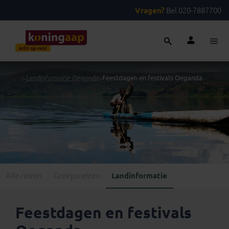
Vragen?
Bel 020-7887700
...
>
Landinformatie Oeganda
>
Feestdagen en festivals Oeganda
Alle reizen
Groepsreizen
Landinformatie
Feestdagen en festivals