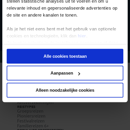
stellen statistische analyses uit te voeren en om u
relevante inhoud en gepersonaliseerde advertenties op
de site en andere kanalen te tonen.
Als je het niet eens bent met het gebruik van optionele
Inschrijven
cookies en technologieën, klik dan
hier
.
Je kunt je selectie in de instellingen aanpassen of deze
onder aan de pagina op elk gewenst moment voor de
Alle cookies toestaan
Vragen?
Bel 020-7887700
toekomst wijzigen.
Privacy beleid
Aanpassen
REIZEN MET KONING AAP
Waarom Koning Aap?
Bestemmingen
Duurzaam toerisme
Alleen noodzakelijke cookies
Vacatures
Veelgestelde vragen
Reisverzekeringen
REISTYPES
Groepsreizen
Pioniersreizen
Festivalreizen
Familiereizen 6+