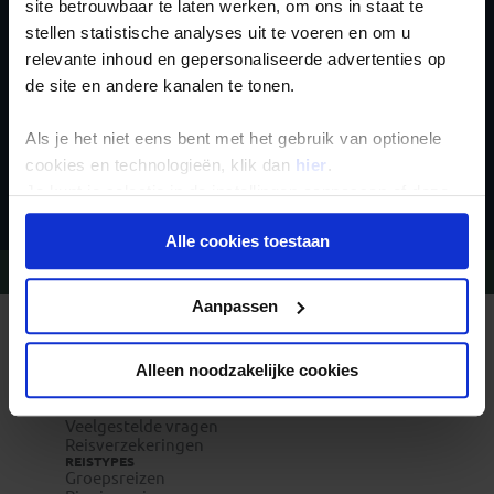
nieuwsbrief
site betrouwbaar te laten werken, om ons in staat te
stellen statistische analyses uit te voeren en om u
relevante inhoud en gepersonaliseerde advertenties op
de site en andere kanalen te tonen.
Als je het niet eens bent met het gebruik van optionele
cookies en technologieën, klik dan
hier
.
Inschrijven
Je kunt je selectie in de instellingen aanpassen of deze
onder aan de pagina op elk gewenst moment voor de
Alle cookies toestaan
toekomst wijzigen.
Vragen?
Bel 020-7887700
Privacy beleid
Aanpassen
REIZEN MET KONING AAP
Waarom Koning Aap?
Bestemmingen
Alleen noodzakelijke cookies
Duurzaam toerisme
Vacatures
Veelgestelde vragen
Reisverzekeringen
REISTYPES
Groepsreizen