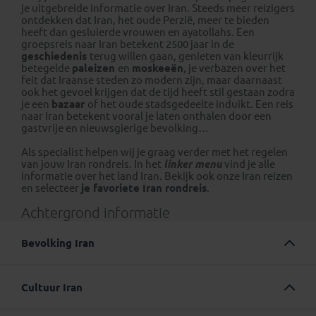
je uitgebreide informatie over Iran. Steeds meer reizigers
ontdekken dat Iran, het oude Perzië, meer te bieden
heeft dan gesluierde vrouwen en ayatollahs. Een
groepsreis naar Iran betekent 2500 jaar in de
geschiedenis
terug willen gaan, genieten van kleurrijk
betegelde
paleizen
en
moskeeën
, je verbazen over het
feit dat Iraanse steden zo modern zijn, maar daarnaast
ook het gevoel krijgen dat de tijd heeft stil gestaan zodra
je een
bazaar
of het oude stadsgedeelte induikt. Een reis
naar Iran betekent vooral je laten onthalen door een
gastvrije en nieuwsgierige bevolking…
Als specialist helpen wij je graag verder met het regelen
van jouw Iran rondreis. In het
linker menu
vind je alle
informatie over het land Iran. Bekijk ook onze
Iran reizen
en selecteer
je favoriete Iran rondreis
.
Achtergrond informatie
Bevolking Iran
Iran telt bijna 84 miljoen inwoners. De bevolking van Iran
bestaat voor 61 procent uit Perzen, 16 procent Azeri, 10
Cultuur Iran
procent Koerden en 6 procent Lors. De overige 7 procent
bestaan o.a. uit Arabieren, Baluchi’s, Quashqaui,
Je wordt tijdens je
rondreis in Iran
geacht je aan de