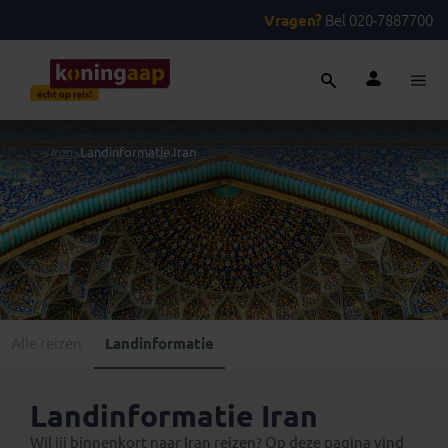
Vragen?
Bel 020-7887700
...
>
Iran
>
Landinformatie Iran
Alle reizen
Landinformatie
Landinformatie Iran
Wil jij binnenkort naar Iran reizen? Op deze pagina vind