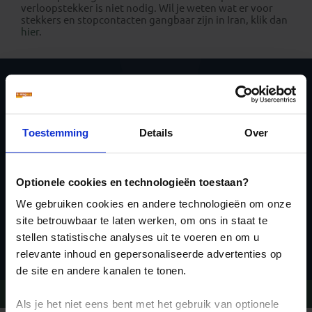
verloopstekker is niet nodig. Wil je weten wat er voor
stekkers en stopcontacten gangbaar zijn in Iran, klik dan
hier
.
Schrijf je in voor de
nieuwsbrief
Toestemming
Details
Over
Optionele cookies en technologieën toestaan?
We gebruiken cookies en andere technologieën om onze
site betrouwbaar te laten werken, om ons in staat te
Inschrijven
stellen statistische analyses uit te voeren en om u
relevante inhoud en gepersonaliseerde advertenties op
de site en andere kanalen te tonen.
Vragen?
Bel 020-7887700
Als je het niet eens bent met het gebruik van optionele