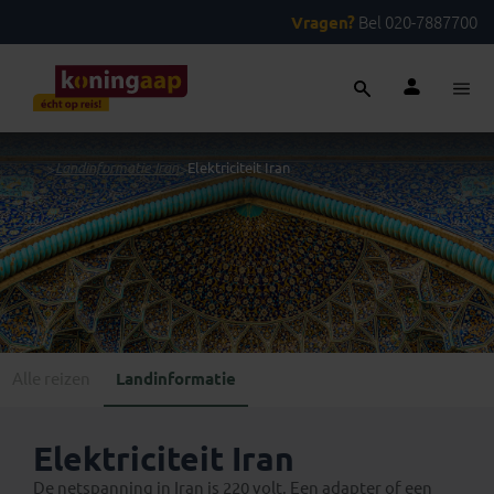
Vragen?
Bel 020-7887700
...
>
Landinformatie Iran
>
Elektriciteit Iran
Alle reizen
Landinformatie
Elektriciteit Iran
De netspanning in Iran is 220 volt. Een adapter of een