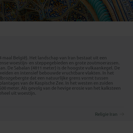
Emiraten
(1)
 maal België). Het landschap van Iran bestaat uit een
ense woestijn- en steppegebieden en grote zoutmoerassen.
an. De Sabalan (4811 meter) is de hoogste vulkaankegel. De
weiden en intensief bebouwde vruchtbare vlakten. In het
lbrozgebergte dat een natuurlijke grens vormt tussen
eplantages van de Kaspische Zee. In het westen en zuiden
0 meter. Als gevolg van de hevige erosie van het kalksteen
eheel uit woestijn.
Religie Iran