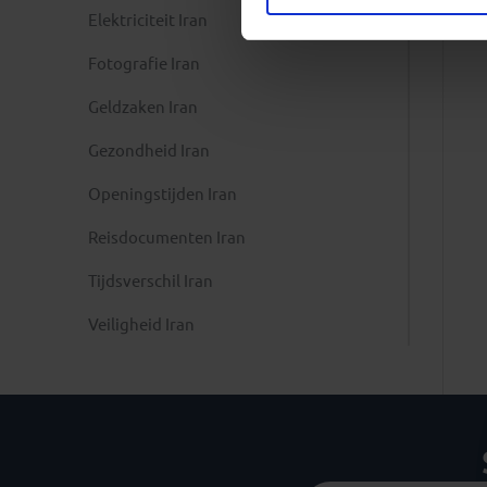
Elektriciteit Iran
Fotografie Iran
Geldzaken Iran
Gezondheid Iran
Openingstijden Iran
Reisdocumenten Iran
Tijdsverschil Iran
Veiligheid Iran