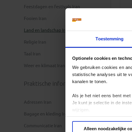
Feestdagen en festivals Iran
Fooien Iran
Land en landschap Iran
Toestemming
Religie Iran
Taal Iran
Optionele cookies en techn
Weer en klimaat Iran
We gebruiken cookies en ande
statistische analyses uit te
kanalen te tonen.
Praktische informatie
Als je het niet eens bent met
Adressen Iran
Je kunt je selectie in de in
wijzigen.
Bagage en kleding Iran
Privacy beleid
Communicatie Iran
Alleen noodzakelijke c