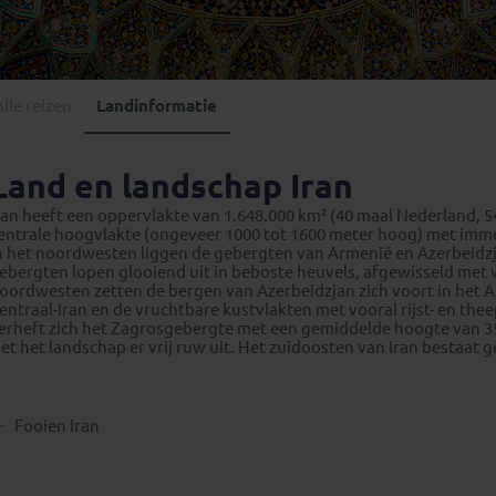
Georgië
(4)
Mexico
(4)
IJsland
(3)
Paraguay
(1)
Kosovo
(1)
Peru
(5)
Last minute reizen
Kroatië
(2)
Alle reizen
Landinformatie
Suriname
(1)
Letland
(3)
Litouwen
(3)
Land en landschap Iran
Moldavië
(1)
ran heeft een oppervlakte van 1.648.000 km² (40 maal Nederland, 54
Montenegro
(2)
entrale hoogvlakte (ongeveer 1000 tot 1600 meter hoog) met imm
n het noordwesten liggen de gebergten van Armenië en Azerbeidzj
Noord-Macedonië
(1)
ebergten lopen glooiend uit in beboste heuvels, afgewisseld met 
oordwesten zetten de bergen van Azerbeidzjan zich voort in het A
entraal-Iran en de vruchtbare kustvlakten met vooral rijst- en the
erheft zich het Zagrosgebergte met een gemiddelde hoogte van 350
iet het landschap er vrij ruw uit. Het zuidoosten van Iran bestaat g
Fooien Iran