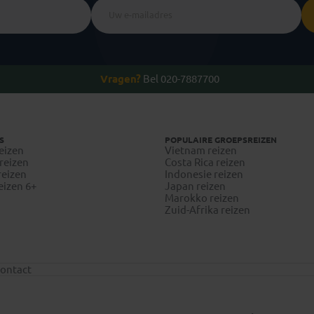
Vragen?
Bel 020-7887700
S
POPULAIRE GROEPSREIZEN
eizen
Vietnam reizen
reizen
Costa Rica reizen
reizen
Indonesie reizen
eizen 6+
Japan reizen
Marokko reizen
Zuid-Afrika reizen
ontact