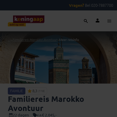
Vragen?
Bel 020-7887700
...
>
Familiereis Marokko Avontuur
>
Meer reisinfo
FAMILIE
8,3
(118)
Familiereis Marokko
Avontuur
22 dagen
€ 2.045,-
v.a.