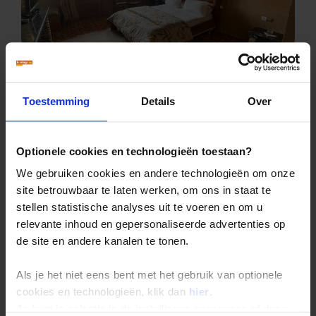
Midelt - Taddart
3
Toestemming
Details
Over
WIFI in kamer - Gratis
Optionele cookies en technologieën toestaan?
We gebruiken cookies en andere technologieën om onze
site betrouwbaar te laten werken, om ons in staat te
stellen statistische analyses uit te voeren en om u
relevante inhoud en gepersonaliseerde advertenties op
de site en andere kanalen te tonen.
Als je het niet eens bent met het gebruik van optionele
cookies en technologieën, klik dan
hier
.
Merzouga - Auberge Yasmina
Je kunt je selectie in de instellingen aanpassen of deze