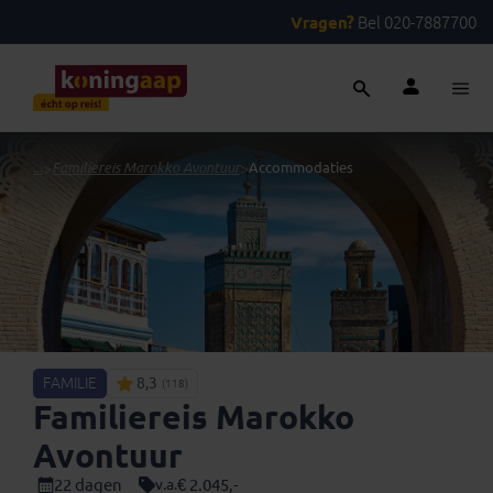
Vragen?
Bel 020-7887700
...
>
Familiereis Marokko Avontuur
>
Accommodaties
FAMILIE
8,3
(118)
Familiereis Marokko
Avontuur
22 dagen
€ 2.045,-
v.a.