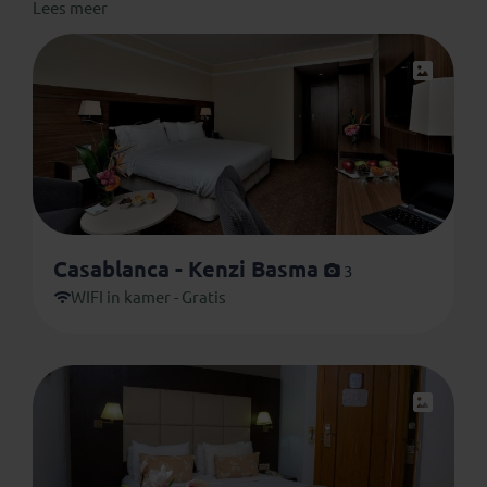
Lees meer
verwachten. De genoemde accommodaties zijn
altijd
onder voorbehoud van wijzigingen en
beschikbaarheid
. Je verblijft in onderstaande of
vergelijkbare accommodaties. De afbeeldingen zijn met
zorg uitgezocht maar kunnen verschillen van de
werkelijkheid.
Casablanca - Kenzi Basma
3
WIFI in kamer - Gratis