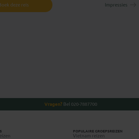
Boek deze reis
Impressies
Anton
Thierry
Vragen?
Bel 020-7887700
S
POPULAIRE GROEPSREIZEN
eizen
Vietnam reizen