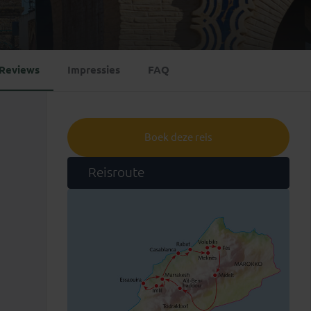
Emiraten
(1)
Reviews
Impressies
FAQ
Boek deze reis
Reisroute