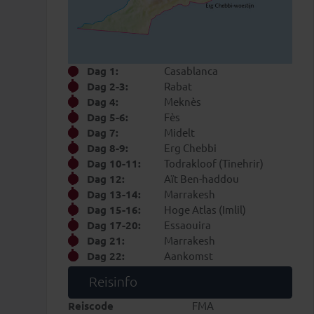
Dag 1:
Casablanca
Dag 2-3:
Rabat
Dag 4:
Meknès
Dag 5-6:
Fès
Dag 7:
Midelt
Dag 8-9:
Erg Chebbi
Dag 10-11:
Todrakloof (Tinehrir)
Dag 12:
Aït Ben-haddou
Dag 13-14:
Marrakesh
Dag 15-16:
Hoge Atlas (Imlil)
Dag 17-20:
Essaouira
Dag 21:
Marrakesh
Dag 22:
Aankomst
Reisinfo
Reiscode
FMA