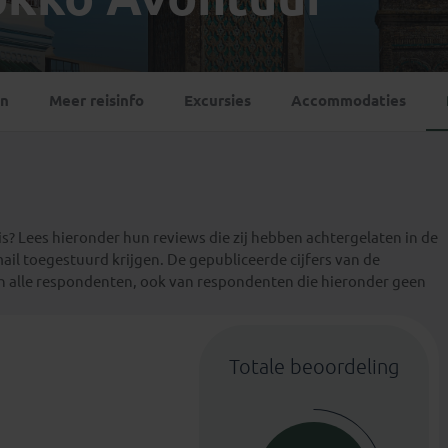
Georgië
(4)
Mexico
(4)
IJsland
(3)
Paraguay
(1)
Kosovo
(1)
Peru
(5)
Last minute reizen
Kroatië
(2)
en
Meer reisinfo
Excursies
Accommodaties
Suriname
(1)
Letland
(3)
Litouwen
(3)
Moldavië
(1)
Montenegro
(2)
Noord-Macedonië
(1)
s? Lees hieronder hun reviews die zij hebben achtergelaten in de
mail toegestuurd krijgen. De gepubliceerde cijfers van de
an alle respondenten, ook van respondenten die hieronder geen
Totale beoordeling