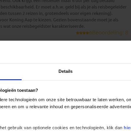
end. Ook krijgt een reisleider maar 6 uur per dag betaald
eschikbaarheid. Er moet a.h.w. geld bij als je als reisbegeleider
jden tussen 2 reizen in, grotendeels voor eigen rekening).
voor Koning Aap te kiezen. Gezien bovenstaande moet je als
is wat onze reisbegeidster karakteriseerde.
Beoordeling: 8
 de Afrikaanse/Marokkaanse cultuur zodat je de Marokkaan in
erend land met vele contrasten en hebben de gastvrijheid als
 dat eigenlijk maar op drie uur vliegen van ons vandaan ligt.
Beoordeling: 7
Details
Vooral de bergwandeling en het overnachten in de gite was erg
opgravingen in Volubis. Helaas laat hygiëne vaak wel te wensen
waren.
ologieën toestaan?
Beoordeling: 9
re technologieën om onze site betrouwbaar te laten werken, om 
it prachtige land. Onverwacht veel variëteit in landschappen
 voeren en om u relevante inhoud en gepersonaliseerde advertenti
aast kleurrijke steden waar de tijd soms lijkt te hebben stil
lend voorkomend en bescheiden. De Marokkaanse gids gaf de reis
 beslist een intensieve reis, en in de zomer is het soms echt
 het gebruik van optionele cookies en technologieën, klik dan
hie
vontuur. Het land heeft onze verwachtingen ruimschoots