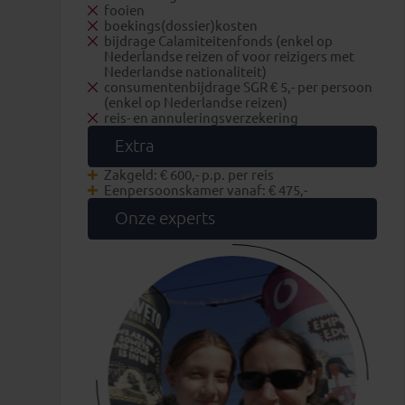
fooien
boekings(dossier)kosten
bijdrage Calamiteitenfonds (enkel op
Nederlandse reizen of voor reizigers met
Nederlandse nationaliteit)
consumentenbijdrage SGR € 5,- per persoon
(enkel op Nederlandse reizen)
reis- en annuleringsverzekering
Extra
Zakgeld: € 600,- p.p. per reis
Eenpersoonskamer vanaf: € 475,-
Onze experts