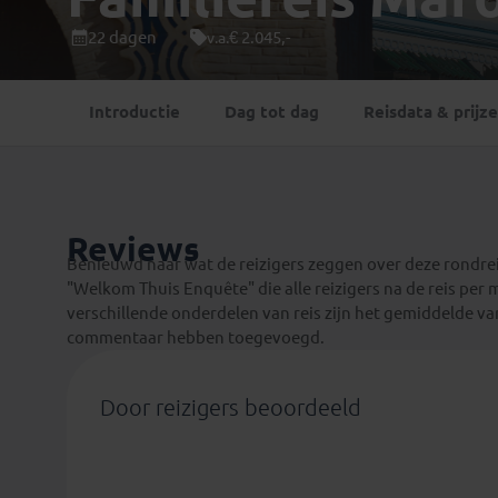
Mongolië
(1)
Tanzania
(1)
22 dagen
€ 2.045,-
v.a.
Nepal
(6)
Zimbabwe
(2)
Oezbekistan
(3)
Zuid-Afrika
(7)
Introductie
Dag tot dag
Reisdata & prijz
Singapore
(1)
Sri Lanka
(4)
Tadzjikistan
(1)
Taiwan
(1)
Reviews
Thailand
(8)
Benieuwd naar wat de reizigers zeggen over deze rondrei
Tibet
(3)
"Welkom Thuis Enquête" die alle reizigers na de reis per 
verschillende onderdelen van reis zijn het gemiddelde v
commentaar hebben toegevoegd.
Door reizigers beoordeeld