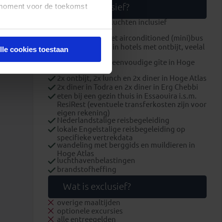
t moment voor de toekomst
Wat is inclusief?
internationale vluchten inclusief
ruimbagage
alle transport met airconditioned (mini)bus
overnachtingen in hotels met ontbijt, veelal
lle cookies toestaan
met zwembad
overnachting in eenvoudige gîte in Hoge
Atlas
2x ontbijt, 2x lunch en 2x diner in Hoge Atlas
2x diner in Todra en 2x diner in Erg Chebbi
eten bij een gezin thuis in Essaouira i.s.m.
ResiRest (eventuele transferkosten zijn voor
eigen rekening)
Nederlandstalige reisbegeleiding
lokale Engelstalige reisbegeleiding op
specifieke vertrekdata
wandeling met berggids en muildieren in
Hoge Atlas
luchthavenbelastingen
brandstofheffing
Wat is exclusief?
overige maaltijden
optionele excursies
alle entreegelden