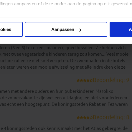
stellingen aanpassen of deze onder aan de pagina op elk gewens
Beoordeling: 8
ctieve reisleider, geweldig is verlopen. De reis (3-weeks!) is wel
ookies
Aanpassen
A
r de 7.
Beoordeling: 8
en (6 en 8) te reizen , maar erg goed bevallen. Ze hebben zich
 met twee vegetarische kinderen terug zou komen... Veel mooie
ueline zullen ze niet snel vergeten. De zwembaden in de hotels
 genieten waren een mooie afwisseling met alle indrukken die ze
Beoordeling: 9
. Samen met andere ouders en hun puberkinderen Marokko
 de zomervakantie zijn wel een uitdaging, en niet voor iedereen
n was echt een hoogtepunt. De koningssteden Rabat en Fez waren
Beoordeling: 8
t de 4 koningssteden ook kennis maakt met het Atlas gebergte, de