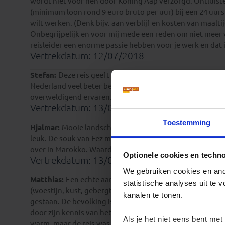
wordt niet voor hen door Koning Aap verzorgd. Ontluister
(minimum loon rond 9 euro bruto per uur) bij een 24 uurs b
wilt werken. (Denk bijv. aan verblijf en kosten van maalti
Onbegrijpelijk en voor mij mede een reden om niet meer 
reisleider een enorme passie hebben voor je werk en dat 
Vertrekdatum: 12/07/2018
Stefan:
Deze reis geeft je inzicht in en achtergrond van
Nederland veel beter begrijpt. Wij vonden het een fascin
overweldigend ervaren. Wij gaan zeker terug naar dit land
Vertrekdatum: 13/07/2017
Toestemming
Hjalmar:
Mooie landschappen en vriendelijke bevolking. 
leuk. De souk van Fez maakte ook veel indruk net als de 
over in Marokko. Waardoor er in onze groep veel zieken 
Optionele cookies en techn
Vertrekdatum: 13/07/2017
We gebruiken cookies en ande
Matthias:
Een echte aanrader, deze geweldige reis naar d
statistische analyses uit te
(woestijn, kust, gebergte, uitgestrekte gebieden) en daarn
kanalen te tonen.
gestaan. De bevolking is heel vriendelijk en vaak opval
door zijn kennis van het land duidelijk meerwaarde. Het is
Als je het niet eens bent met
warm, maar de reis was een onvergetelijk en geweldig a