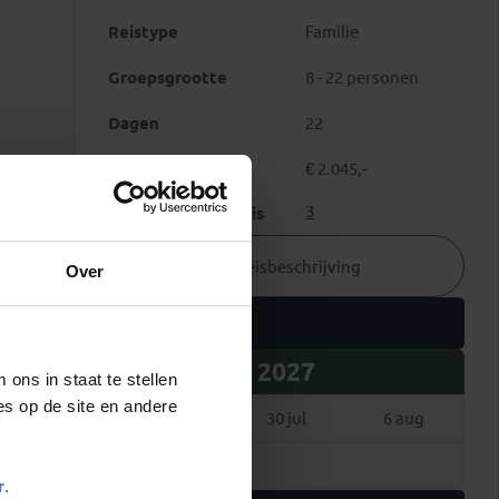
Reistype
Familie
Groepsgrootte
8 - 22 personen
Dagen
22
Vanafprijs
€ 2.045,-
3
Zwaarte van de reis
Reisbeschrijving
Over
Vertrekdata
2027
ons in staat te stellen
es op de site en andere
23 jul
30 jul
6 aug
13 aug
r
.