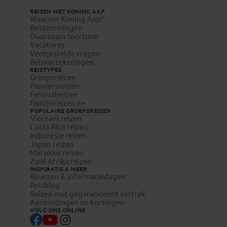
REIZEN MET KONING AAP
Waarom Koning Aap?
Bestemmingen
Duurzaam toerisme
Vacatures
Veelgestelde vragen
Reisverzekeringen
REISTYPES
Groepsreizen
Pioniersreizen
Festivalreizen
Familiereizen 6+
POPULAIRE GROEPSREIZEN
Vietnam reizen
Costa Rica reizen
Indonesie reizen
Japan reizen
Marokko reizen
Zuid-Afrika reizen
INSPIRATIE & MEER
Beurzen & informatiedagen
Reisblog
Reizen met gegarandeerd vertrek
Aanbiedingen en kortingen
VOLG ONS ONLINE