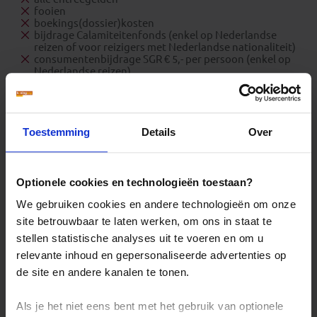
fooien
boekings(dossier)kosten
bijdrage Calamiteitenfonds (enkel op Nederlandse
reizen of voor reizigers met Nederlandse nationaliteit)
consumentenbijdrage SGR € 5,- per persoon (enkel op
Nederlandse reizen)
reis- en annuleringsverzekering
Toestemming
Details
Over
Reizen: de feiten op een rij
We kunnen ons voorstellen dat je nog vragen hebt over
hoe wij onze reizen organiseren. Daarom hebben wij
Optionele cookies en technologieën toestaan?
voor de belangrijkste onderwerpen een speciale pagina
We gebruiken cookies en andere technologieën om onze
samengesteld met daarop de antwoorden op de meest
site betrouwbaar te laten werken, om ons in staat te
gestelde vragen.
stellen statistische analyses uit te voeren en om u
Denk hierbij bijvoorbeeld aan vragen als:
relevante inhoud en gepersonaliseerde advertenties op
Wanneer gaat mijn reis gegarandeerd door?
de site en andere kanalen te tonen.
Hoe zit het met de betaling van mijn reis?
Ik kan bij jullie mijn eigen vlucht kiezen. Hoe werkt
Als je het niet eens bent met het gebruik van optionele
dat?