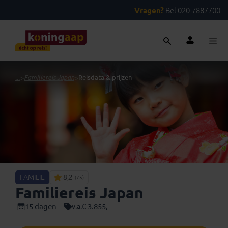
Vragen?
Bel 020-7887700
...
>
Familiereis Japan
>
Reisdata & prijzen
FAMILIE
8,2
(75)
Familiereis Japan
15 dagen
€ 3.855,-
v.a.