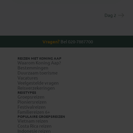
Dag 2
Vragen?
Bel 020-7887700
REIZEN MET KONING AAP
Waarom Koning Aap?
Bestemmingen
Duurzaam toerisme
Vacatures
Veelgestelde vragen
Reisverzekeringen
REISTYPES
Groepsreizen
Pioniersreizen
Festivalreizen
Familiereizen 6+
POPULAIRE GROEPSREIZEN
Vietnam reizen
Costa Rica reizen
Indonesie reizen