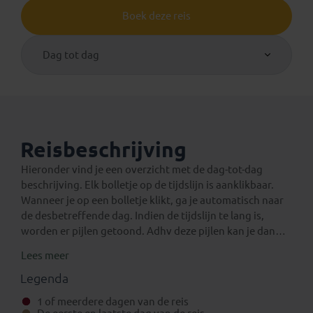
Boek deze reis
Dag tot dag
Reisbeschrijving
Hieronder vind je een overzicht met de dag-tot-dag
beschrijving. Elk bolletje op de tijdslijn is aanklikbaar.
Wanneer je op een bolletje klikt, ga je automatisch naar
de desbetreffende dag. Indien de tijdslijn te lang is,
worden er pijlen getoond. Adhv deze pijlen kan je dan
verder navigeren op de tijdslijn.
Lees meer
Een verlenging voor na de reis
Eventuele standaard verlengingen van deze rondreis
Legenda
kun je vinden onder het aparte tabblad ‘Verlengingen’.
1 of meerdere dagen van de reis
Daarnaast is het mogelijk om bij boeking (in het