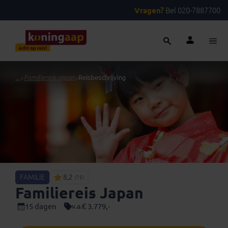
Vragen?
Bel 020-7887700
...
>
Familiereis Japan
>
Reisbeschrijving
FAMILIE
8,2
(75)
Familiereis Japan
15 dagen
€ 3.779,-
v.a.