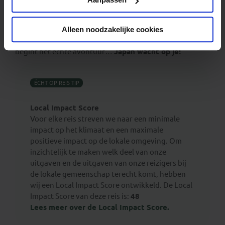
georganiseerd. Dat betekent tijd om te genieten, te
ontspannen, en samen met je kind(eren) een
bijzondere
ervaring
te beleven. Je ontmoet andere ouders die ook
graag op een actieve, gezellige manier reizen. Leun
Alleen noodzakelijke cookies
tijdens de vlucht lekker achterover met een film en
droom over wat komen gaat. Morgen land je in Osaka en
begint het échte avontuur…
Japan wacht op je!
ÉCHT OP REIS TIP
Local Impact Score
Voor elke reis streven we naar een minimale
impact op het klimaat en een maximale
positieve impact op de lokale omgeving. Om
inzichtelijk te maken welk deel van onze
uitgaven en de uitgaven van onze reizigers bij
de lokale gemeenschap terecht komt, hebben
wij een Local Impact Score ontwikkeld. De Local
Impact Score van deze reis is:
48
Lees meer over de Local Impact Score.