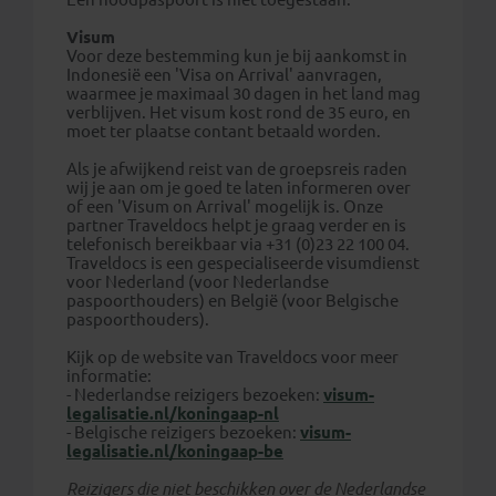
Visum
Voor deze bestemming kun je bij aankomst in
Indonesië een 'Visa on Arrival' aanvragen,
waarmee je maximaal 30 dagen in het land mag
verblijven. Het visum kost rond de 35 euro, en
moet ter plaatse contant betaald worden.
Als je afwijkend reist van de groepsreis raden
wij je aan om je goed te laten informeren over
of een 'Visum on Arrival' mogelijk is.
Onze
partner Traveldocs helpt je graag verder en is
telefonisch bereikbaar via +31 (0)23 22 100 04.
Traveldocs is een gespecialiseerde visumdienst
voor Nederland (voor Nederlandse
paspoorthouders) en België (voor Belgische
paspoorthouders).
Kijk op de website van Traveldocs voor meer
informatie:
- Nederlandse reizigers bezoeken:
visum-
legalisatie.nl/koningaap-nl
- Belgische reizigers bezoeken:
visum-
legalisatie.nl/koningaap-be
Reizigers die niet beschikken over de Nederlandse