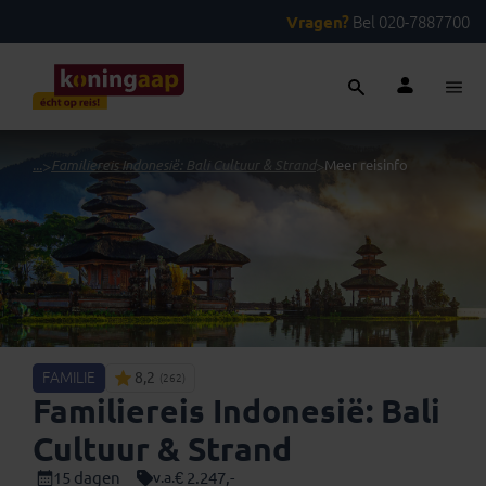
Vragen?
Bel 020-7887700
...
>
Familiereis Indonesië: Bali Cultuur & Strand
>
Meer reisinfo
FAMILIE
8,2
(262)
Familiereis Indonesië: Bali
Cultuur & Strand
15 dagen
€ 2.247,-
v.a.