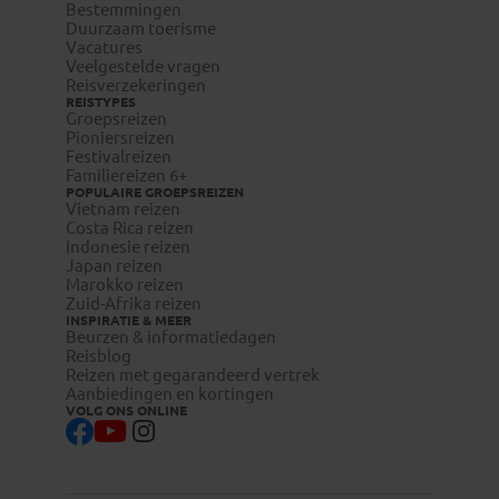
Bestemmingen
Duurzaam toerisme
Vacatures
Veelgestelde vragen
Reisverzekeringen
REISTYPES
Groepsreizen
Pioniersreizen
Festivalreizen
Familiereizen 6+
POPULAIRE GROEPSREIZEN
Vietnam reizen
Costa Rica reizen
Indonesie reizen
Japan reizen
Marokko reizen
Zuid-Afrika reizen
INSPIRATIE & MEER
Beurzen & informatiedagen
Reisblog
Reizen met gegarandeerd vertrek
Aanbiedingen en kortingen
VOLG ONS ONLINE