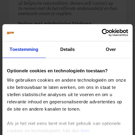
of Belgische nationaliteit, dienen zelf contact op
te nemen met de betreffende ambassade(s) en hun
eventuele visum te regelen.
Reizen met minderjarige kinderen
Reizigers met meereizende kinderen onder de
18 jaar dienen zelf bij de betreffende
ambassade/consulaat te informeren naar
eventuele aanvullende toelatingseisen.
Toestemming
Details
Over
Meereizen kind met ouder met andere
achternaam
Wanneer een kind meereist met een ouder met
een andere achternaam dan kan gecontroleerd
Optionele cookies en technologieën toestaan?
worden of er daadwerkelijk een ouder-
kindrelatie is. Doel van deze extra controle is
We gebruiken cookies en andere technologieën om onze
om kind ontvoeringen tegen te gaan. Sommige
site betrouwbaar te laten werken, om ons in staat te
landen eisen een verklaring waaruit blijkt dat de
stellen statistische analyses uit te voeren en om u
meereizende volwassene ook daadwerkelijk de
ouder is of het gezag heeft. Informeer hiernaar
relevante inhoud en gepersonaliseerde advertenties op
bij de ambassade of het consulaat van het land
de site en andere kanalen te tonen.
van bestemming. Op de site van de Koninklijke
Marechaussee kun je een
toestemmingsformulier downloaden.
Als je het niet eens bent met het gebruik van optionele
cookies en technologieën, klik dan
hier
.
Reist een kind mee met iemand anders dan de