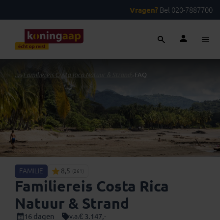
Vragen?
Bel 020-7887700
...
>
Familiereis Costa Rica Natuur & Strand
>
FAQ
FAMILIE
8,5
(261)
Familiereis Costa Rica
Natuur & Strand
16 dagen
€ 3.147,-
v.a.