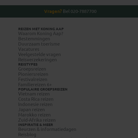
Vragen?
Bel 020-7887700
REIZEN MET KONING AAP
Waarom Koning Aap?
Bestemmingen
Duurzaam toerisme
Vacatures
Veelgestelde vragen
Reisverzekeringen
REISTYPES
Groepsreizen
Pioniersreizen
Festivalreizen
Familiereizen 6+
POPULAIRE GROEPSREIZEN
Vietnam reizen
Costa Rica reizen
Indonesie reizen
Japan reizen
Marokko reizen
Zuid-Afrika reizen
INSPIRATIE & MEER
Beurzen & informatiedagen
Reisblog