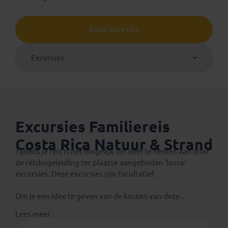
Boek deze reis
Excursies
Excursies Familiereis
Costa Rica Natuur & Strand
Tijdens je reis is het mogelijk om deel te nemen aan door
de reisbegeleiding ter plaatse aangeboden ‘losse’
excursies. Deze excursies zijn facultatief.
Om je een idee te geven van de kosten van deze
excursies vermelden we hier de richtbedragen per
Lees meer
persoon gebaseerd op de deelname van minimaal 6