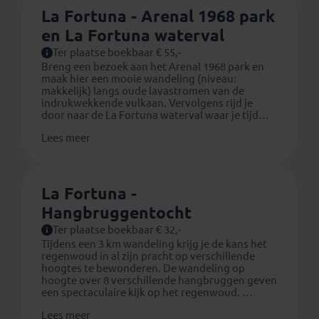
deelnemers en de huidige koers. Door
La Fortuna - Arenal 1968 park
koersschommelingen kan de prijs veranderen. De
en La Fortuna waterval
bedragen zijn dus slechts bedoeld om je een indicatie
van de kosten te geven. Omdat de entreegelden vaak
Ter plaatse boekbaar € 55,-
veranderen, zijn deze niet opgenomen in de excursieprijs
Breng een bezoek aan het Arenal 1968 park en
maak hier een mooie wandeling (niveau:
(tenzij expliciet vermeld).
makkelijk) langs oude lavastromen van de
indrukwekkende vulkaan. Vervolgens rijd je
Alle prijzen van de excursies zijn genoemd in euro's.Ter
door naar de La Fortuna waterval waar je tijd
hebt om te picknicken (eten en drinken kun je
plekke is het mogelijk om de excursies ook in Dollars of
Lees meer
zelf onderweg kopen) en een lekker verfrissende
lokale munteenheid te betalen. Voor kinderen kunnen
duik te nemen in de poel van de waterval.
afwijkende prijzen gelden, de reisbegeleider stelt je hier
ter plaatse van op de hoogte. De optionele excursies zijn
La Fortuna -
onder voorbehoud van beschikbaarheid.
Hangbruggentocht
Ter plaatse boekbaar € 32,-
Tijdens een 3 km wandeling krijg je de kans het
regenwoud in al zijn pracht op verschillende
hoogtes te bewonderen. De wandeling op
hoogte over 8 verschillende hangbruggen geven
een spectaculaire kijk op het regenwoud.
Lees meer
Duur: ongeveer 2.5 uur