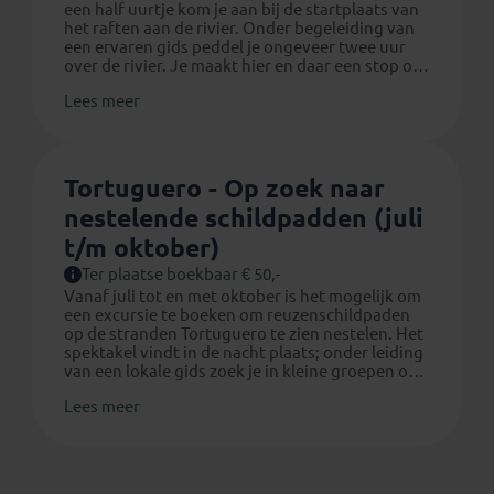
een half uurtje kom je aan bij de startplaats van
het raften aan de rivier. Onder begeleiding van
een ervaren gids peddel je ongeveer twee uur
over de rivier. Je maakt hier en daar een stop om
bijvoorbeeld van een rots af te springen en je
Lees meer
word getrakteerd op een lekkere snack
onderweg.
Je hebt geen ervaring nodig om deel te nemen
aan deze excursie.
Tortuguero - Op zoek naar
Inclusief: transport, lokale gids, benodigde
nestelende schildpadden (juli
uitrusting en een snack.
Het minimum aantal deelnemers voor het raften
t/m oktober)
is vier.
Ter plaatse boekbaar € 50,-
Vanaf juli tot en met oktober is het mogelijk om
een excursie te boeken om reuzenschildpaden
op de stranden Tortuguero te zien nestelen. Het
spektakel vindt in de nacht plaats; onder leiding
van een lokale gids zoek je in kleine groepen op
het strand naar deze enorme dieren. Donkere
Lees meer
kleding is vereist en er mogen helaas geen foto's
gemaakt worden.
Duur ongeveer 2 uur