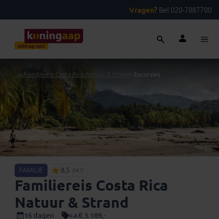
Vragen?
Bel 020-7887700
...
>
Familiereis Costa Rica Natuur & Strand
>
Excursies
FAMILIE
8,5
(261)
Familiereis Costa Rica
Natuur & Strand
16 dagen
€ 3.189,-
v.a.