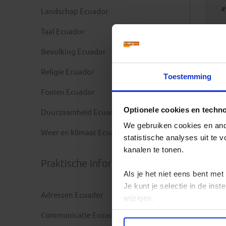
e
Landschap Ecuador
Taal Ecuador
Bevolking Ecuador
Religie Ecuador
Toestemming
Fooien Ecuador
Optionele cookies en techn
Duurzaamheid Ecuador
We gebruiken cookies en ande
Weer en klimaat Ecuador
statistische analyses uit te
kanalen te tonen.
Praktische informatie
Als je het niet eens bent met
Je kunt je selectie in de in
Adressen Ecuador
wijzigen.
Communicatie Ecuador
Privacy beleid