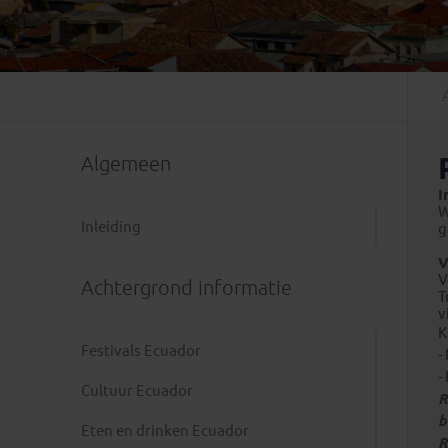
Mongolië
(1)
Tanzania
(1)
Nepal
(6)
Zimbabwe
(2)
Oezbekistan
(3)
Zuid-Afrika
(7)
Singapore
(1)
Sri Lanka
(4)
Algemeen
Tadzjikistan
(1)
Taiwan
(1)
I
W
Thailand
(8)
Inleiding
g
Tibet
(3)
V
V
Achtergrond informatie
T
v
K
Festivals Ecuador
-
-
Cultuur Ecuador
R
b
Eten en drinken Ecuador
R