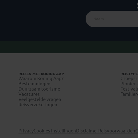
REIZEN MET KONING AAP
REISTYPE
Waarom Koning Aap?
Groepsr
Bestemmingen
Pioniers
Duurzaam toerisme
Festival
Vacatures
Familier
Veelgestelde vragen
Reisverzekeringen
Privacy
Cookies instellingen
Disclaimer
Reisvoorwaarden
C