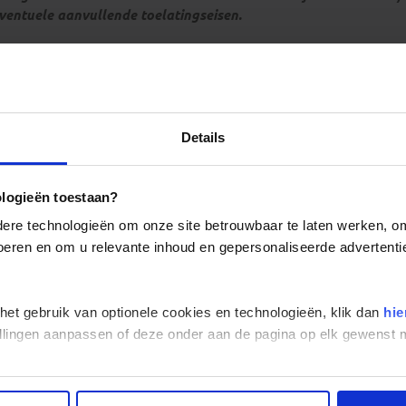
ventuele aanvullende toelatingseisen.
Tijdsverschil Ecuador
Details
ologieën toestaan?
re technologieën om onze site betrouwbaar te laten werken, om 
 voeren en om u relevante inhoud en gepersonaliseerde advertenti
 het gebruik van optionele cookies en technologieën, klik dan
hie
stellingen aanpassen of deze onder aan de pagina op elk gewens