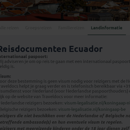
Georgië
(4)
Mexico
(4)
IJsland
(3)
Paraguay
(1)
Kosovo
(1)
Peru
(5)
Last minute reizen
Kroatië
(2)
Alle reizen
Groepsreizen
Familiereizen
Landinformatie
Suriname
(1)
Letland
(3)
Litouwen
(3)
Reisdocumenten Ecuador
Moldavië
(1)
nternationaal paspoort:
Montenegro
(2)
ij adviseren je om op reis te gaan met een internationaal paspoor
eldig is.
Noord-Macedonië
(1)
isum:
oor deze bestemming is geen visum nodig voor reizigers met de Ne
raveldocs helpt je graag verder en is telefonisch bereikbaar via +3
isumdienst voor Nederland (voor Nederlandse paspoorthouders) e
ijk op de website van Traveldocs voor meer informatie:
 Nederlandse reizigers bezoeken:
visum-legalisatie.nl/koningaap-n
 Belgische reizigers bezoeken:
visum-legalisatie.nl/koningaap-be
eizigers die niet beschikken over de Nederlandse of Belgische na
etreffende ambassade(s) en hun eventuele visum te regelen.
eizigers met meereizende kinderen onder de 18 jaar dienen zel