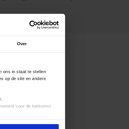
Over
ons in staat te stellen
es op de site en andere
r
.
t moment voor de toekomst