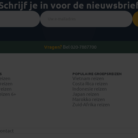
Schrijf je in voor de nieuwsbrie
Vragen?
Bel 020-7887700
S
POPULAIRE GROEPSREIZEN
eizen
Vietnam reizen
reizen
Costa Rica reizen
reizen
Indonesie reizen
eizen 6+
Japan reizen
Marokko reizen
Zuid-Afrika reizen
ontact