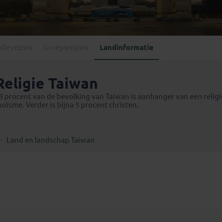
Georgië
(4)
Mexico
(4)
IJsland
(3)
Paraguay
(1)
Kosovo
(1)
Peru
(5)
Last minute reizen
Kroatië
(2)
Alle reizen
Groepsreizen
Landinformatie
Suriname
(1)
Letland
(3)
Litouwen
(3)
Religie Taiwan
Moldavië
(1)
3 procent van de bevolking van Taiwan is aanhanger van een relig
Montenegro
(2)
aoïsme. Verder is bijna 5 procent christen.
Noord-Macedonië
(1)
Land en landschap Taiwan