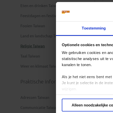
Eten en drinken Taiwan
Feestdagen en festivals Taiwan
Fooien Taiwan
Toestemming
Land en landschap Taiwan
Optionele cookies en techn
Religie Taiwan
We gebruiken cookies en ande
Taal Taiwan
statistische analyses uit te
kanalen te tonen.
Weer en klimaat Taiwan
Als je het niet eens bent met
Praktische informatie
Je kunt je selectie in de in
wijzigen.
Adressen Taiwan
Privacy beleid
Alleen noodzakelijke c
Communicatie Taiwan