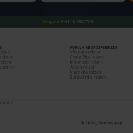
Vragen?
Bel 020-7887700
S
POPULAIRE GROEPSREIZEN
eizen
Vietnam reizen
reizen
Costa Rica reizen
reizen
Indonesie reizen
eizen 6+
Japan reizen
Marokko reizen
Zuid-Afrika reizen
ontact
© 2026, Koning Aap