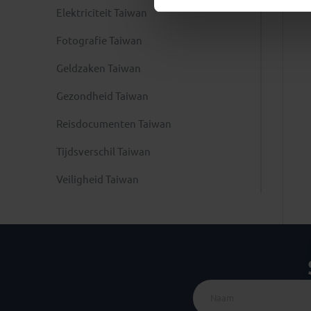
Elektriciteit Taiwan
Fotografie Taiwan
Geldzaken Taiwan
Gezondheid Taiwan
Reisdocumenten Taiwan
Tijdsverschil Taiwan
Veiligheid Taiwan