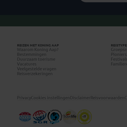
REIZEN MET KONING AAP
REISTYPE
Waarom Koning Aap?
Groepsr
Bestemmingen
Pioniers
Duurzaam toerisme
Festival
Vacatures
Familier
Veelgestelde vragen
Reisverzekeringen
Privacy
Cookies instellingen
Disclaimer
Reisvoorwaarden
C