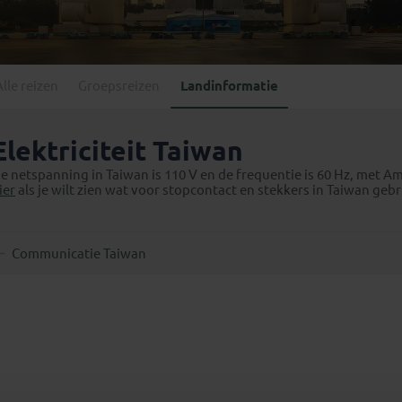
Georgië
(4)
Mexico
(4)
IJsland
(3)
Paraguay
(1)
Kosovo
(1)
Peru
(5)
Last minute reizen
Kroatië
(2)
Alle reizen
Groepsreizen
Landinformatie
Suriname
(1)
Letland
(3)
Litouwen
(3)
Elektriciteit Taiwan
Moldavië
(1)
e netspanning in Taiwan is 110 V en de frequentie is 60 Hz, met Ame
Montenegro
(2)
ier
als je wilt zien wat voor stopcontact en stekkers in Taiwan gebru
Noord-Macedonië
(1)
Communicatie Taiwan