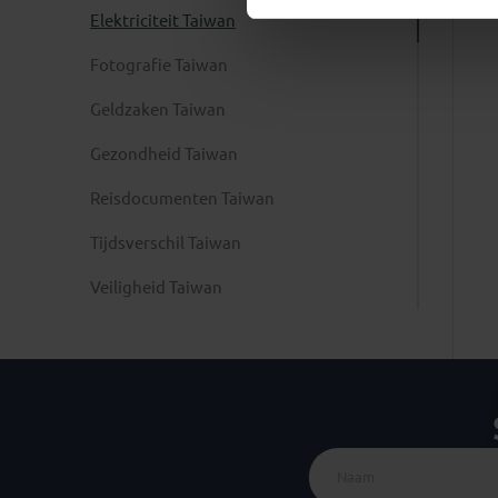
Elektriciteit Taiwan
Fotografie Taiwan
Geldzaken Taiwan
Gezondheid Taiwan
Reisdocumenten Taiwan
Tijdsverschil Taiwan
Veiligheid Taiwan