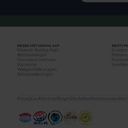
REIZEN MET KONING AAP
REISTYPE
Waarom Koning Aap?
Groepsr
Bestemmingen
Pioniers
Duurzaam toerisme
Festival
Vacatures
Familier
Veelgestelde vragen
Reisverzekeringen
Privacy
Cookies instellingen
Disclaimer
Reisvoorwaarden
C