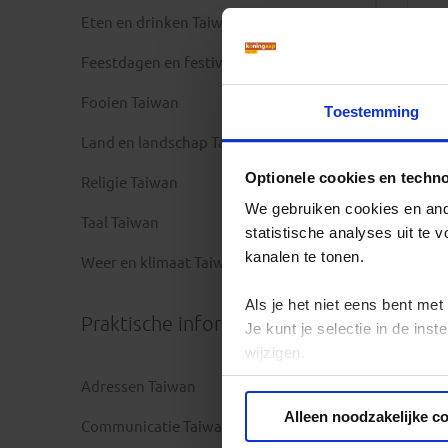
Eten en drinken Taiwan
Feestdagen en festivals Taiwan
Fooien Taiwan
Toestemming
Land en landschap Taiwan
Optionele cookies en techn
Religie Taiwan
We gebruiken cookies en ande
Taal Taiwan
statistische analyses uit te
kanalen te tonen.
Weer en klimaat Taiwan
Als je het niet eens bent met
Praktische informatie
Je kunt je selectie in de in
wijzigen.
Adressen Taiwan
Privacy beleid
Alleen noodzakelijke c
Communicatie Taiwan