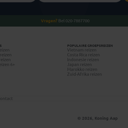
Vragen?
Bel 020-7887700
S
POPULAIRE GROEPSREIZEN
eizen
Vietnam reizen
reizen
Costa Rica reizen
reizen
Indonesie reizen
eizen 6+
Japan reizen
Marokko reizen
Zuid-Afrika reizen
ontact
© 2026, Koning Aap