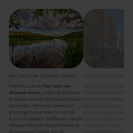
Het land van duizend meren
De Hanzestad aan d
Mazurië, ook wel
het land van
Aan de Oostzee bevindt 
duizend meren,
heeft zijn bijnaam
voorheen een van de rijk
te danken aan de 2600 meren binnen
Hanzesteden:
Gdansk
. 
deze regio. Het is een gebied vol
belangrijke havenstad v
prachtige natuur waar je heerlijk
gunstige ligging op het 
kunt ontspannen. De kleuren van de
van belangrijke handels
vlag van Mazurië zijn gebaseerd op
Unieke gebouwen uit de
de omgeving: blauw van de
Hanzeperiode vind je in