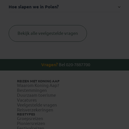
Hoe slapen we in Polen?
Visum:
Bekijk alle veelgestelde vragen
Thuisvaccinatie.nl
Vragen?
Bel 020-7887700
REIZEN MET KONING AAP
Waarom Koning Aap?
Bestemmingen
Duurzaam toerisme
www.wanda.be
Vacatures
Veelgestelde vragen
www.itg.be
Reisverzekeringen
REISTYPES
Groepsreizen
visum-
Pioniersreizen
legalisatie.nl/koningaap-nl
Festivalreizen