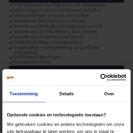
internationale vluchten inclusief ruimbagage
alle transport met airconditioned (mini)bus
overnachtingen in hotels met ontbijt
bezoek aan Auschwitz (incl. entree)
bezoek aan Wieliczka zoutmijn (incl. entree)
bezoek aan Slot Mariënburg (incl. entree)
bezoek aan studentenstad Poznan
Nederlandstalige reisbegeleiding
Engelstalige reisbegeleiding op specifieke
vertrekdata
luchthavenbelastingen
brandstofheffing
Wat is exclusief?
overige maaltijden
optionele excursies
overige entreegelden
Toestemming
Details
Over
fooien
visum
boekings(dossier)kosten
bijdrage Calamiteitenfonds (enkel op Nederlandse
Optionele cookies en technologieën toestaan?
reizen of voor reizigers met Nederlandse nationaliteit)
consumentenbijdrage SGR € 5,- per persoon (enkel op
We gebruiken cookies en andere technologieën om onze
Nederlandse reizen)
site betrouwbaar te laten werken, om ons in staat te
reis- en annuleringsverzekering