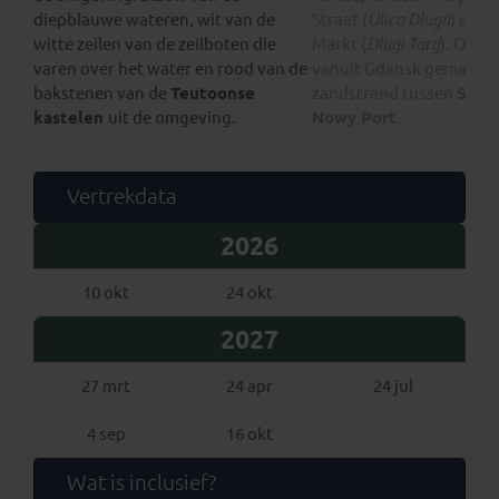
diepblauwe wateren, wit van de
Straat (
Ulica Dluga
) en d
witte zeilen van de zeilboten die
Markt (
Dlugi Targ
). Ook 
varen over het water en rood van de
vanuit Gdansk gemakkeli
bakstenen van de
Teutoonse
zandstrand tussen
Sopo
kastelen
uit de omgeving.
Nowy Port
.
Vertrekdata
2026
10 okt
24 okt
2027
27 mrt
24 apr
24 jul
4 sep
16 okt
Wat is inclusief?