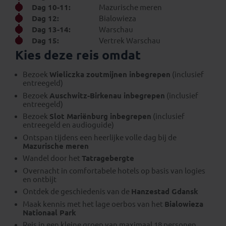
Dag 10-11:
Mazurische meren
Dag 12:
Bialowieza
Dag 13-14:
Warschau
Dag 15:
Vertrek Warschau
Kies deze reis omdat
Bezoek
Wieliczka zoutmijnen inbegrepen
(inclusief
entreegeld)
Bezoek
Auschwitz-Birkenau inbegrepen
(inclusief
entreegeld)
Bezoek
Slot Mariënburg inbegrepen
(inclusief
entreegeld en audioguide)
Ontspan tijdens een heerlijke volle dag bij de
Mazurische meren
Wandel door het
Tatragebergte
Overnacht in comfortabele hotels op basis van logies
en ontbijt
Ontdek de geschiedenis van de
Hanzestad Gdansk
Maak kennis met het lage oerbos van het
Bialowieza
Nationaal Park
Reis in een kleine groep van maximaal 18 personen