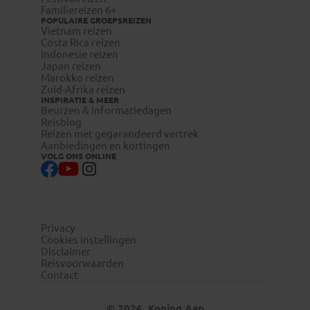
visum-
Familiereizen 6+
legalisatie.nl/koningaap-be
POPULAIRE GROEPSREIZEN
Vietnam reizen
Costa Rica reizen
Aanvullende informatie is ook terug te vinden onder het
Indonesie reizen
tabblad ‘Meer reisinfo’ bij iedere reis.
Japan reizen
Marokko reizen
Zuid-Afrika reizen
Reizigers die niet beschikken over de Nederlandse of
INSPIRATIE & MEER
Beurzen & informatiedagen
Belgische nationaliteit, dienen zelf contact op te nemen
Reisblog
met de betreffende ambassade(s) en hun eventuele visum
Reizen met gegarandeerd vertrek
te regelen.
Aanbiedingen en kortingen
VOLG ONS ONLINE
Privacy
Cookies instellingen
Disclaimer
Reisvoorwaarden
Contact
© 2026, Koning Aap