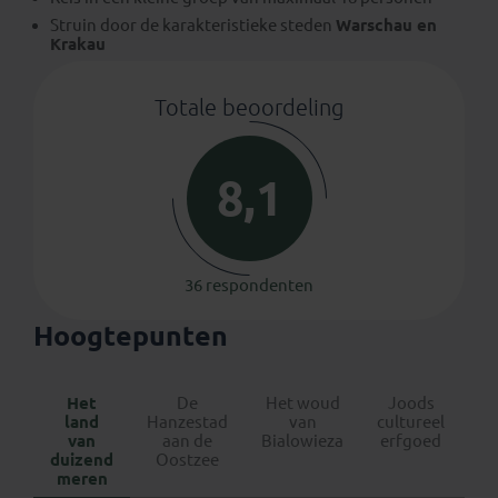
Struin door de karakteristieke steden
Warschau en
Krakau
Totale beoordeling
8,1
36 respondenten
Hoogtepunten
Het
De
Het woud
Joods
land
Hanzestad
van
cultureel
Po
van
aan de
Bialowieza
erfgoed
ke
duizend
Oostzee
meren