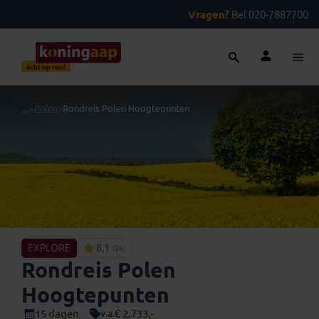
Vragen?
Bel 020-7887700
...
>
Polen
>
Rondreis Polen Hoogtepunten
EXPLORE
8,1
(36)
Rondreis Polen
Hoogtepunten
15 dagen
€ 2.733,-
v.a.