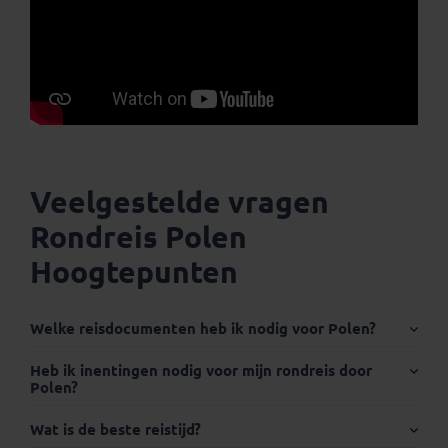
Veelgestelde vragen
Rondreis Polen
Hoogtepunten
Welke reisdocumenten heb ik nodig voor Polen?
Internationaal paspoort of identiteitskaart (ID-
Heb ik inentingen nodig voor mijn rondreis door
Polen?
kaart):
Wat is de beste reistijd?