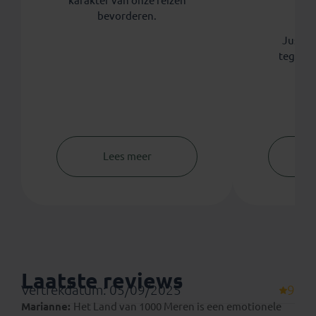
karakter van onze reizen
th
bevorderen.
Koni
Justdig
tegen 
Lees meer
Laatste reviews
Vertrekdatum: 05/09/2025
9
Marianne:
Het Land van 1000 Meren is een emotionele