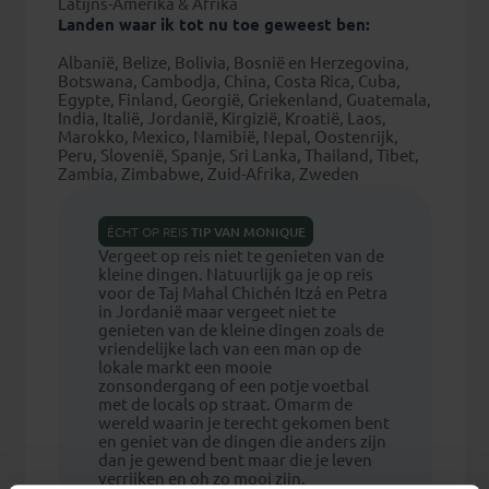
Latijns-Amerika & Afrika
Landen waar ik tot nu toe geweest ben:
Albanië, Belize, Bolivia, Bosnië en Herzegovina,
Botswana, Cambodja, China, Costa Rica, Cuba,
Egypte, Finland, Georgië, Griekenland, Guatemala,
India, Italië, Jordanië, Kirgizië, Kroatië, Laos,
Marokko, Mexico, Namibië, Nepal, Oostenrijk,
Peru, Slovenië, Spanje, Sri Lanka, Thailand, Tibet,
Zambia, Zimbabwe, Zuid-Afrika, Zweden
ÉCHT OP REIS
TIP VAN
MONIQUE
Vergeet op reis niet te genieten van de
kleine dingen. Natuurlijk ga je op reis
voor de Taj Mahal Chichén Itzá en Petra
in Jordanië maar vergeet niet te
genieten van de kleine dingen zoals de
vriendelijke lach van een man op de
lokale markt een mooie
zonsondergang of een potje voetbal
met de locals op straat. Omarm de
wereld waarin je terecht gekomen bent
en geniet van de dingen die anders zijn
dan je gewend bent maar die je leven
verrijken en oh zo mooi zijn.