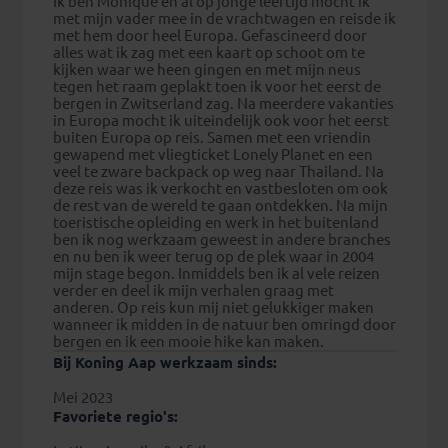
Ik ben Monique en al op jonge leeftijd mocht ik
met mijn vader mee in de vrachtwagen en reisde ik
met hem door heel Europa. Gefascineerd door
alles wat ik zag met een kaart op schoot om te
kijken waar we heen gingen en met mijn neus
tegen het raam geplakt toen ik voor het eerst de
bergen in Zwitserland zag. Na meerdere vakanties
in Europa mocht ik uiteindelijk ook voor het eerst
buiten Europa op reis. Samen met een vriendin
gewapend met vliegticket Lonely Planet en een
veel te zware backpack op weg naar Thailand. Na
deze reis was ik verkocht en vastbesloten om ook
de rest van de wereld te gaan ontdekken. Na mijn
toeristische opleiding en werk in het buitenland
ben ik nog werkzaam geweest in andere branches
en nu ben ik weer terug op de plek waar in 2004
mijn stage begon. Inmiddels ben ik al vele reizen
verder en deel ik mijn verhalen graag met
anderen. Op reis kun mij niet gelukkiger maken
wanneer ik midden in de natuur ben omringd door
bergen en ik een mooie hike kan maken.
Bij Koning Aap werkzaam sinds:
Mei 2023
Favoriete regio's: