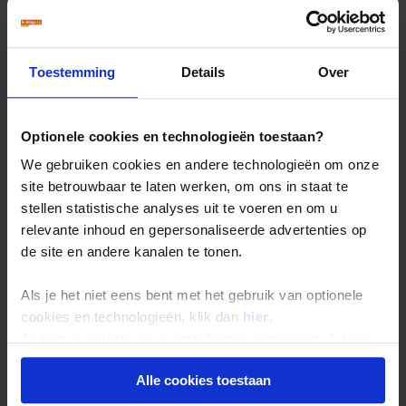
Toestemming
Details
Over
Optionele cookies en technologieën toestaan?
Mijn allermooiste
We gebruiken cookies en andere technologieën om onze
site betrouwbaar te laten werken, om ons in staat te
reisfoto's
stellen statistische analyses uit te voeren en om u
Slide 1 of 20
relevante inhoud en gepersonaliseerde advertenties op
de site en andere kanalen te tonen.
Als je het niet eens bent met het gebruik van optionele
cookies en technologieën, klik dan
hier
.
Je kunt je selectie in de instellingen aanpassen of deze
onder aan de pagina op elk gewenst moment voor de
Alle cookies toestaan
toekomst wijzigen.