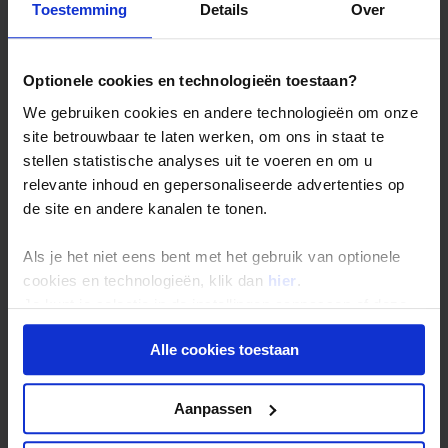
Toestemming
Details
Over
Let op!
Eenpersoonskamer is niet mogelijk in de
Kyzylkumwoestijn en in Sentyab.
Optionele cookies en technologieën toestaan?
We gebruiken cookies en andere technologieën om onze
site betrouwbaar te laten werken, om ons in staat te
stellen statistische analyses uit te voeren en om u
relevante inhoud en gepersonaliseerde advertenties op
Local Impact Score
de site en andere kanalen te tonen.
van deze reis:
64 /
Als je het niet eens bent met het gebruik van optionele
100
cookies en technologieën, klik dan
hier
.
Wat houdt dit cijfer in?
Je kunt je selectie in de instellingen aanpassen of deze
onder aan de pagina op elk gewenst moment voor de
Alle cookies toestaan
toekomst wijzigen.
Privacy beleid
Aanpassen