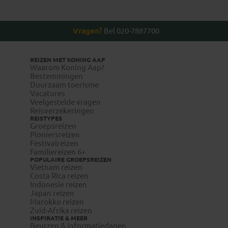
Vragen?
Bel 020-7887700
REIZEN MET KONING AAP
Waarom Koning Aap?
Bestemmingen
Duurzaam toerisme
www.wanda.be
Vacatures
Veelgestelde vragen
www.itg.be
Reisverzekeringen
REISTYPES
Groepsreizen
Pioniersreizen
visum-
Festivalreizen
legalisatie.nl/koningaap-nl
Familiereizen 6+
visum-
POPULAIRE GROEPSREIZEN
Vietnam reizen
legalisatie.nl/koningaap-be
Costa Rica reizen
Indonesie reizen
Japan reizen
Marokko reizen
Zuid-Afrika reizen
INSPIRATIE & MEER
Reizigers die niet beschikken over de Nederlandse of
Beurzen & informatiedagen