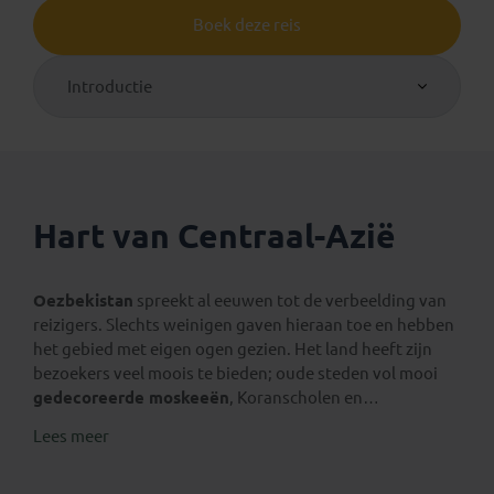
Boek deze reis
Introductie
Hart van Centraal-Azië
Oezbekistan
spreekt al eeuwen tot de verbeelding van
reizigers. Slechts weinigen gaven hieraan toe en hebben
het gebied met eigen ogen gezien. Het land heeft zijn
bezoekers veel moois te bieden; oude steden vol mooi
gedecoreerde moskeeën
, Koranscholen en
karavanserais
. Je slaapt een nacht in een
yurtenkamp
Lees meer
en verblijft bij een familie thuis. Bijzonder is je bezoek
aan Nukus en de
woestijnkastelen van Karakalpakstan
.