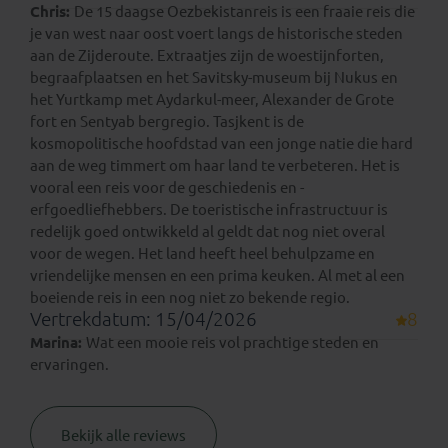
Chris:
De 15 daagse Oezbekistanreis is een fraaie reis die
je van west naar oost voert langs de historische steden
aan de Zijderoute. Extraatjes zijn de woestijnforten,
begraafplaatsen en het Savitsky-museum bij Nukus en
het Yurtkamp met Aydarkul-meer, Alexander de Grote
fort en Sentyab bergregio. Tasjkent is de
kosmopolitische hoofdstad van een jonge natie die hard
aan de weg timmert om haar land te verbeteren. Het is
vooral een reis voor de geschiedenis en -
erfgoedliefhebbers. De toeristische infrastructuur is
redelijk goed ontwikkeld al geldt dat nog niet overal
voor de wegen. Het land heeft heel behulpzame en
vriendelijke mensen en een prima keuken. Al met al een
boeiende reis in een nog niet zo bekende regio.
Vertrekdatum: 15/04/2026
8
Marina:
Wat een mooie reis vol prachtige steden en
ervaringen.
Bekijk alle reviews