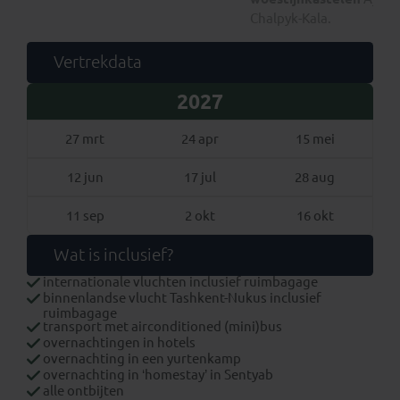
Chalpyk-Kala.
Vertrekdata
2027
27 mrt
24 apr
15 mei
12 jun
17 jul
28 aug
11 sep
2 okt
16 okt
Wat is inclusief?
internationale vluchten inclusief ruimbagage
binnenlandse vlucht Tashkent-Nukus inclusief
ruimbagage
transport met airconditioned (mini)bus
overnachtingen in hotels
overnachting in een yurtenkamp
overnachting in ‘homestay’ in Sentyab
alle ontbijten