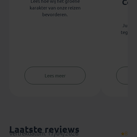
Coo
Lees hoe wij het groene
karakter van onze reizen
th
bevorderen.
Koni
Justdig
tegen 
Lees meer
Laatste reviews
Vertrekdatum: 17/04/2026
8