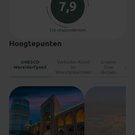
7,9
156 respondenten
Hoogtepunten
UNESCO
Verboden Kunst
Groene
Bij
Werelderfgoed
en
thee
over
Woestijnkastelen
slurpen