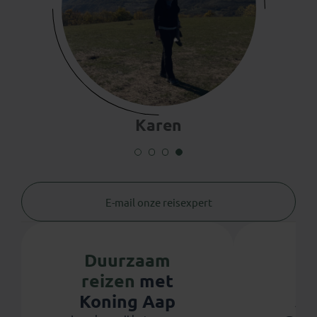
Karen
E-mail onze reisexpert
Duurzaam
reizen
met
Ju
Koning Aap