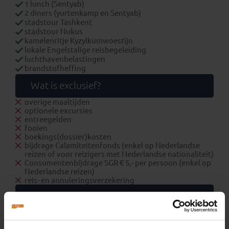
1 lunch (Sentyab)
2 diners (yurtenkamp en Sentyab)
stadstour Tashkent
stadstour Nukus
kamelenritje Kyzylkumwoestijn
lokale Engelstalige reisbegeleiding
luchthavenbelastingen
brandstofheffing
Wat is exclusief?
overige maaltijden
optionele excursies
entreegelden
fooien
boekings(dossier)kosten
bijdrage Calamiteitenfonds (enkel op Nederlandse
reizen of voor reizigers met Nederlandse nationaliteit)
Consumentenbijdrage SGR € 5,- per persoon (enkel op
Nederlandse reizen)
reis- en annuleringsverzekering
Extra
Zakgeld: € 250,- p.p. per reis
Eenpersoonskamer vanaf: € 345,-