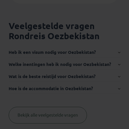
Veelgestelde vragen
Rondreis Oezbekistan
Heb ik een visum nodig voor Oezbekistan?
Internationaal paspoort:
Welke inentingen heb ik nodig voor Oezbekistan?
Wat is de beste reistijd voor Oezbekistan?
Hoe is de accommodatie in Oezbekistan?
Visum:
Bekijk alle veelgestelde vragen
Thuisvaccinatie.nl
geen