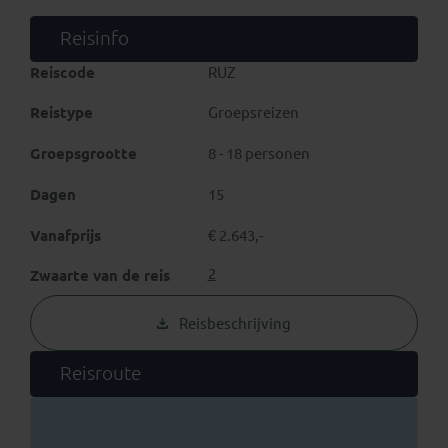
Beleef een
oosters sprookje
tijdens deze rondreis
Oezbekistan...
Reisinfo
Reiscode
RUZ
Reistype
Groepsreizen
Groepsgrootte
8 - 18 personen
Dagen
15
Vanafprijs
€ 2.643,-
2
Zwaarte van de reis
Reisbeschrijving
Reisroute