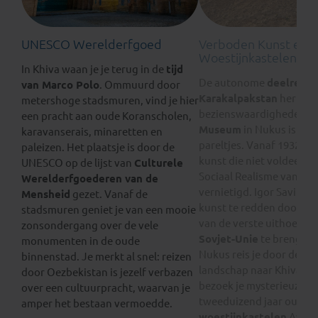
UNESCO Werelderfgoed
Verboden Kunst en
Woestijnkastelen
In Khiva waan je je terug in de
tijd
De autonome
deelrepub
van Marco Polo
. Ommuurd door
Karakalpakstan
herberg
metershoge stadsmuren, vind je hier
bezienswaardigheden. 
een pracht aan oude Koranscholen,
Museum
in Nukus is een
karavanserais, minaretten en
pareltjes. Vanaf 1932 mo
paleizen. Het plaatsje is door de
kunst die niet voldeed a
UNESCO op de lijst van
Culturele
Sociaal Realisme van
Sta
Werelderfgoederen van de
vernietigd. Igor Savitsky
Mensheid
gezet. Vanaf de
kunst te redden door he
stadsmuren geniet je van een mooie
van de verste uithoeken
zonsondergang over de vele
Sovjet-Unie
te brengen.
monumenten in de oude
Nukus reis je door desol
binnenstad. Je merkt al snel: reizen
landschap naar Khiva. 
door Oezbekistan is jezelf verbazen
bezoek je mysterieuze e
over een cultuurpracht, waarvan je
tweeduizend jaar oude
amper het bestaan vermoedde.
woestijnkastelen
Ayaz-K