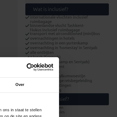
Wat is inclusief?
internationale vluchten inclusief
ruimbagage
binnenlandse vlucht Tashkent-
Nukus inclusief ruimbagage
transport met airconditioned (mini)bus
overnachtingen in hotels
overnachting in een yurtenkamp
overnachting in ‘homestay’ in Sentyab
alle ontbijten
1 lunch (Sentyab)
2 diners (yurtenkamp en Sentyab)
stadstour Tashkent
stadstour Nukus
kamelenritje Kyzylkumwoestijn
lokale Engelstalige reisbegeleiding
Over
luchthavenbelastingen
brandstofheffing
Wat is exclusief?
overige maaltijden
ons in staat te stellen
optionele excursies
es op de site en andere
entreegelden