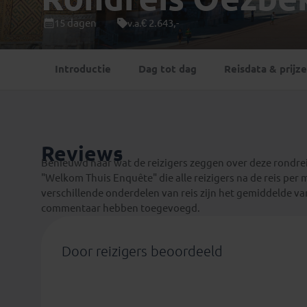
Mongolië
(1)
Tanzania
(1)
15 dagen
€ 2.643,-
v.a.
Nepal
(6)
Zimbabwe
(2)
Oezbekistan
(3)
Zuid-Afrika
(7)
Introductie
Dag tot dag
Reisdata & prijz
Singapore
(1)
Sri Lanka
(4)
Tadzjikistan
(1)
Taiwan
(1)
Reviews
Thailand
(8)
Benieuwd naar wat de reizigers zeggen over deze rondrei
Tibet
(3)
"Welkom Thuis Enquête" die alle reizigers na de reis per 
verschillende onderdelen van reis zijn het gemiddelde v
commentaar hebben toegevoegd.
Door reizigers beoordeeld