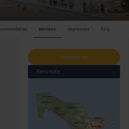
Emiraten
(1)
commodaties
Reviews
Impressies
FAQ
Boek deze reis
Reisroute