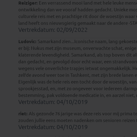
Reiziger:
Een verrassend mooi land met hele leuke mensen
ontwikkeling dan we vooraf hadden gedacht. Unieke mos
culturele reis met en prachtige rit door de woestijn waa
land heeft ons nieuwsgierig gemaakt naar de andere -ST
Vertrekdatum: 02/09/2022
Ludovic:
Samarkand zien...Iconische naam, lang gekoester
er bij: Nukus met zijn museum, onverwachte schat, enige
klaterende levendigheid. Samarkand, als top boven dit al
dan gedacht, en gevolgd door echt waar, een strandvoorm
wegens vele onverlichte trapjes ietwat ongemakkelijk. 
Marisa
zelfde avond weer toe in Tashkent, met zijn brede lanen 
Eigenlijk was de hele reis een tocht door de woestijn, v
sprookjesstad, en, met zo ongeveer voor iedereen darmpr
bestemming, pak voldoende medicatie in, en aarzel niet, ma
Vertrekdatum: 04/10/2019
riet:
Als gezonde 76 jarige was deze reis voor mij prima 
zouden jullie eens moeten nadenken om senioren reizen t
Vertrekdatum: 04/10/2019