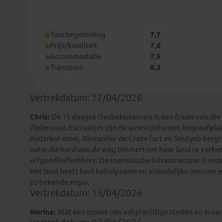
Tourbegeleiding
7,7
Prijs/kwaliteit
7,6
Accommodatie
7,5
Transport
8,3
Vertrekdatum: 17/04/2026
Chris:
De 15 daagse Oezbekistanreis is een fraaie reis die
Zijderoute. Extraatjes zijn de woestijnforten, begraafp
Aydarkul-meer, Alexander de Grote fort en Sentyab bergr
natie die hard aan de weg timmert om haar land te verbete
erfgoedliefhebbers. De toeristische infrastructuur is red
Het land heeft heel behulpzame en vriendelijke mensen en
zo bekende regio.
Vertrekdatum: 15/04/2026
Marina:
Wat een mooie reis vol prachtige steden en erva