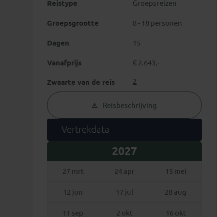
Reistype
Groepsreizen
Groepsgrootte
8 - 18 personen
Dagen
15
Vanafprijs
€ 2.643,-
2
Zwaarte van de reis
Reisbeschrijving
Vertrekdata
2027
27 mrt
24 apr
15 mei
12 jun
17 jul
28 aug
11 sep
2 okt
16 okt