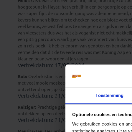
Heidi:
Oezbekistan is een prachtig land, prachtige cultu
hoogtepunt in Hayat: het verblijf in een bergdorpje op ee
was super fijn: de zonsondergang was adembenemend, de
kevers kunnen bijten om te checken hoe een blote voet e
veel kennis, ze wist feilloos te navigeren als gids in een 
van vleeseters dus was het als veganist niet echt makkeli
een pittig parcours waarbij je vaak verandert van huisvest
zo'n reis boek. Ik heb er enorm van genoten en ben dankb
vermelden dat dit de tweede reis was met Koning Aap en d
klaar en beantwoorden al je vragen.
Vertrekdatum: 17/05/2024
Bob:
Oezbekistan is een heel mooi woestijnachtig land.
met veel mooie moskeeën en gebouwen. Tashkent is weer 
ontzettend open, gastvrij en vriendelijk. Het Aralmeer i
Toestemming
Vertrekdatum: 21/04/2023
Reiziger:
Prachtige gelegenheid om de cultuur van Oezbe
ontdekken op een deel van de zijderoute. Schitterend!
Optionele cookies en techn
Vertrekdatum: 21/04/2023
We gebruiken cookies en ande
statistische analyses uit te
Maurits-Jan:
De Oezbekistan-reis is een avontuurlijke reis