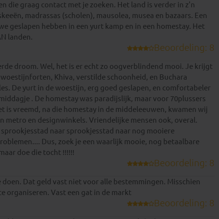
 die graag contact met je zoeken. Het land is verder in z'n
keeën, madrassas (scholen), mausolea, musea en bazaars. Een
r we geslapen hebben in een yurt kamp en in een homestay. Het
AN landen.
Beoordeling: 8
de droom. Wel, het is er echt zo oogverblindend mooi. Je krijgt
 woestijnforten, Khiva, verstilde schoonheid, en Buchara
les. De yurt in de woestijn, erg goed geslapen, en comfortabeler
iddagje . De homestay was paradijslijk, maar voor 70plussers
Het is vreemd, na die homestay in de middeleeuwen, kwamen wij
Anton
Thierry
en metro en designwinkels. Vriendelijke mensen ook, overal.
an sprookjesstad naar sprookjesstad naar nog mooiere
oblemen.... Dus, zoek je een waarlijk mooie, nog betaalbare
ar doe die tocht !!!!!!
Beoordeling: 8
te doen. Dat geld vast niet voor alle bestemmingen. Misschien
e organiseren. Vast een gat in de markt
Beoordeling: 8