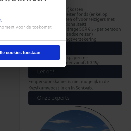
fooien
boekings(dossier)kosten
bijdrage Calamiteitenfonds (enkel op
Nederlandse reizen of voor reizigers met
r
.
Nederlandse nationaliteit)
t moment voor de toekomst
Consumentenbijdrage SGR € 5,- per persoon
(enkel op Nederlandse reizen)
reis- en annuleringsverzekering
Extra
lle cookies toestaan
Zakgeld: € 250,- p.p. per reis
Eenpersoonskamer vanaf: € 345,-
Let op!
Eenpersoonskamer is niet mogelijk in de
Kyzylkumwoestijn en in Sentyab.
Onze experts