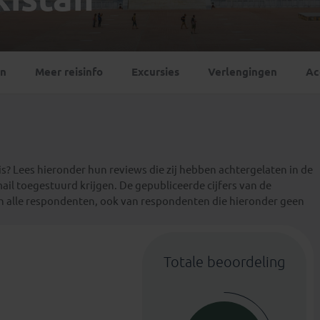
Georgië
(4)
Mexico
(4)
IJsland
(3)
Paraguay
(1)
Kosovo
(1)
Peru
(5)
Last minute reizen
Kroatië
(2)
en
Meer reisinfo
Excursies
Verlengingen
Ac
Suriname
(1)
Letland
(3)
Litouwen
(3)
Moldavië
(1)
Montenegro
(2)
Noord-Macedonië
(1)
s? Lees hieronder hun reviews die zij hebben achtergelaten in de
mail toegestuurd krijgen. De gepubliceerde cijfers van de
an alle respondenten, ook van respondenten die hieronder geen
Totale beoordeling