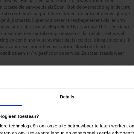
ur in Khiva, Buchara en Samarkand. Toch was voor mij het
n locatie die aanvoelde als Eden. Ook de overnachting in de yurt
 sterrenhemel magnefiek. En ik weet nu ook dat nieuwsgierige
igenlijk smaakt. Super competente reisbegeleider Lola: enorm
land waar dit niet zo vanzelfsprekend is als vrouw. Het is een land
jk maar met een aantal compromissen is dat gelukt. Het is wel
ing en een binnenvlucht. Maar dat is iets dat ik incalculeer als ik
aar voor deze mooie levenservaring. Ik wil ook hierbij
at ik ze een 11/10 geef voor de service. Ze staan steeds weer
Beoordeling: 8
 Steden als Khiva, Buchara en Samarkand ademen de zijderoute
een mix van oude Sovjet periode en Islam. De mensen zijn
s zeer indrukwekkend.
Details
Beoordeling: 10
kistan en de overvloed aan Islamitische architectuur te
ologieën toestaan?
Beoordeling: 8
re technologieën om onze site betrouwbaar te laten werken, om 
 voeren en om u relevante inhoud en gepersonaliseerde advertenti
 met veel vrijheid en ook redelijk wat reistijd. De balans is zeer