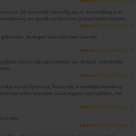
Beoordeling: 9
ectuur. Dit land voelt heel veilig aan en de bevolking is er
ovendien nog een goedkoop land voor je plaatselijke uitgaven.
Beoordeling: 8
 en gebouwen. Je vergeet ook nooit meer hoe een
Beoordeling: 9
ijkste sites en rijke geschiedenis van dit land. Vriendelijke
 eten.
Beoordeling: 8
tukje van de Zijderoute. Mooie reis, vriendelijke bevolking ,
bekistan willen bezoeken zou ik zeggen: niet twijfelen, niet
Beoordeling: 8
s te zien.
Beoordeling: 7