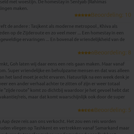
sseld met woestijn. De homestay in Sentyab (Rahimas
elingen maken.
Beoordeling: 10
reft de andere : Tasjkent als moderne metropool , Khiva als
eden op de Zijderoute en zo veel meer ... Een homestay in een
 geweldige ervaringen ... En bovenal de vriendelijkheid van de
Beoordeling: 8
denkt, Goh laten wij daar eens een reis gaan maken. Maar vanaf
elkom. Super vriendelijke en behulpzame mensen en dat was alleen
an het land moet je echt ervaren. Natuurlijk na een week denk je
er een ander verhaal achter te zitten of zijn er weer totaal
"zijde route" komt zo dichtbij waardoor je het gevoel hebt dat
vakantie/reis, maar dat komt waarschijnlijk ook door de super
Beoordeling: 5
g Aap deze reis aan ons verkocht. Het zou een reis worden
ouden vliegen op Tashkent en vertrekken vanaf Samarkand maar