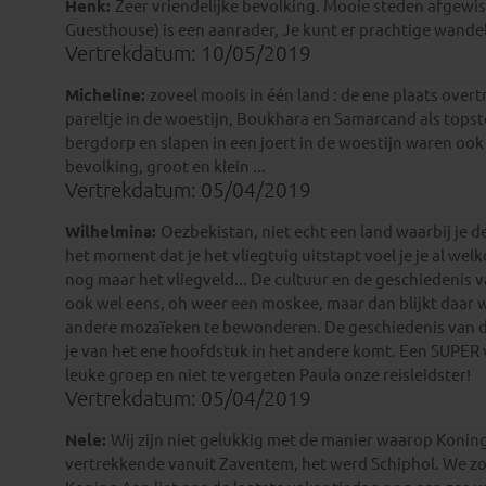
Henk:
Zeer vriendelijke bevolking. Mooie steden afgewi
Guesthouse) is een aanrader, Je kunt er prachtige wand
Vertrekdatum: 10/05/2019
Micheline:
zoveel moois in één land : de ene plaats overt
pareltje in de woestijn, Boukhara en Samarcand als topst
bergdorp en slapen in een joert in de woestijn waren ook
bevolking, groot en klein ...
Vertrekdatum: 05/04/2019
Wilhelmina:
Oezbekistan, niet echt een land waarbij je 
het moment dat je het vliegtuig uitstapt voel je je al w
nog maar het vliegveld... De cultuur en de geschiedenis v
ook wel eens, oh weer een moskee, maar dan blijkt daar we
andere mozaïeken te bewonderen. De geschiedenis van de 
je van het ene hoofdstuk in het andere komt. Een SUPER 
leuke groep en niet te vergeten Paula onze reisleidster!
Vertrekdatum: 05/04/2019
Nele:
Wij zijn niet gelukkig met de manier waarop Konin
vertrekkende vanuit Zaventem, het werd Schiphol. We z