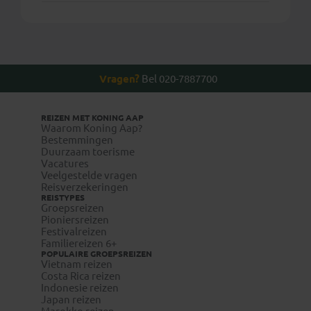
Vragen?
Bel 020-7887700
REIZEN MET KONING AAP
Waarom Koning Aap?
Bestemmingen
Duurzaam toerisme
Vacatures
Veelgestelde vragen
Reisverzekeringen
REISTYPES
Groepsreizen
Pioniersreizen
Festivalreizen
Familiereizen 6+
POPULAIRE GROEPSREIZEN
Vietnam reizen
Costa Rica reizen
Indonesie reizen
Japan reizen