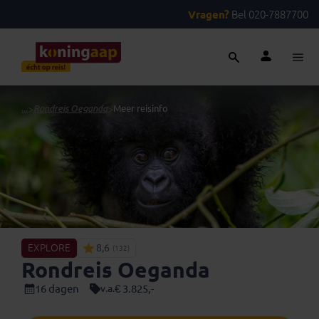
Vragen?
Bel 020-7887700
...
>
Rondreis Oeganda
>
Meer reisinfo
EXPLORE
8,6
(132)
Rondreis Oeganda
16 dagen
€ 3.825,-
v.a.