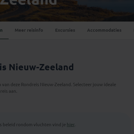
Georgië
(4)
Mexico
(4)
IJsland
(3)
Paraguay
(1)
Kosovo
(1)
Peru
(5)
Last minute reizen
Kroatië
(2)
en
Meer reisinfo
Excursies
Accommodaties
Suriname
(1)
Letland
(3)
Litouwen
(3)
Moldavië
(1)
Montenegro
(2)
eis Nieuw-Zeeland
Noord-Macedonië
(1)
en van deze Rondreis Nieuw-Zeeland. Selecteer jouw ideale
reis aan.
 beleid rondom vluchten vind je
hier
.