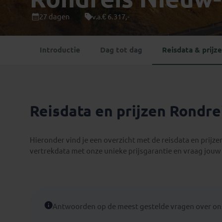
Mongolië
(1)
Tanzania
(1)
27 dagen
€ 6.317,-
v.a.
Nepal
(6)
Zimbabwe
(2)
Oezbekistan
(3)
Zuid-Afrika
(7)
Introductie
Dag tot dag
Reisdata & prijz
Singapore
(1)
Sri Lanka
(4)
Tadzjikistan
(1)
Taiwan
(1)
Reisdata en prijzen Rondr
Thailand
(8)
Tibet
(3)
Hieronder vind je een overzicht met de reisdata en prijz
vertrekdata met onze unieke prijsgarantie en vraag jouw 
Antwoorden op de meest gestelde vragen over ons