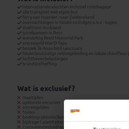
internationale vluchten inclusief ruimbagage
alle transport met eigen bus
ferry van Noorder- naar Zuidereiland
overnachtingen in hotels en lodges o.b.v . logies
stadstour Auckland
goudpannen in Ross
wandeling Reed Memorial Park
entreegeld Wai-O-Tapu
bezoek Te Anau bird sanctuary
Nederlandstalige reisbegeleiding en lokale chauffeur (i
luchthavenbelastingen
brandstofheffing
Wat is exclusief?
maaltijden
optionele excursies
entreegelden
fooien
boekings(dossier)kosten
bijdrage Calamiteitenfonds (enkel op Nederlandse reiz
Consumentenbijdrage SGR € 5,- per persoon (enkel op 