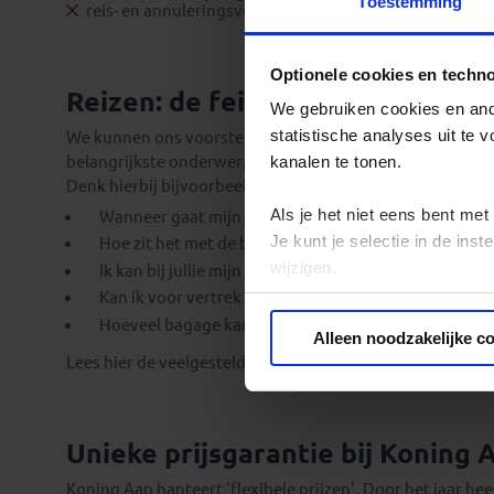
Toestemming
reis- en annuleringsverzekering
Optionele cookies en techn
Reizen: de feiten op een rij
We gebruiken cookies en ande
statistische analyses uit te
We kunnen ons voorstellen dat je nog vragen hebt over 
belangrijkste onderwerpen een speciale pagina samenge
kanalen te tonen.
Denk hierbij bijvoorbeeld aan vragen als:
Als je het niet eens bent met
Wanneer gaat mijn reis gegarandeerd door?
Je kunt je selectie in de in
Hoe zit het met de betaling van mijn reis?
wijzigen.
Ik kan bij jullie mijn eigen vlucht kiezen. Hoe werkt d
Kan ik voor vertrek een specifieke stoel in het vliegt
Privacy beleid
Hoeveel bagage kan ik meenemen?
Alleen noodzakelijke c
Lees hier de veelgestelde vragen
Unieke prijsgarantie bij Koning 
Koning Aap hanteert 'flexibele prijzen'. Door het jaar he