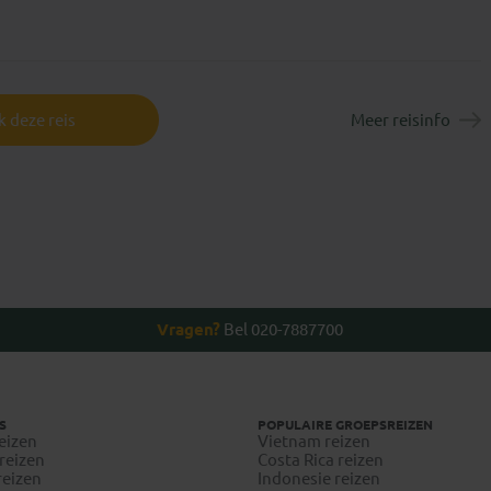
Anna
Carla
 deze reis
Meer reisinfo
Vragen?
Bel 020-7887700
S
POPULAIRE GROEPSREIZEN
eizen
Vietnam reizen
reizen
Costa Rica reizen
reizen
Indonesie reizen