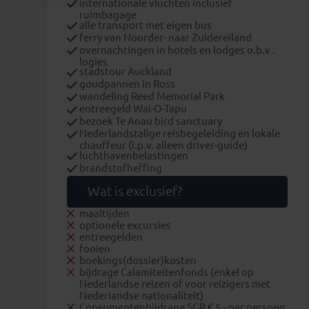
internationale vluchten inclusief
ruimbagage
alle transport met eigen bus
ferry van Noorder- naar Zuidereiland
overnachtingen in hotels en lodges o.b.v .
logies
stadstour Auckland
goudpannen in Ross
wandeling Reed Memorial Park
entreegeld Wai-O-Tapu
bezoek Te Anau bird sanctuary
Nederlandstalige reisbegeleiding en lokale
chauffeur (i.p.v. alleen driver-guide)
luchthavenbelastingen
brandstofheffing
Wat is exclusief?
maaltijden
optionele excursies
entreegelden
fooien
boekings(dossier)kosten
bijdrage Calamiteitenfonds (enkel op
Nederlandse reizen of voor reizigers met
Nederlandse nationaliteit)
Consumentenbijdrage SGR € 5,- per persoon