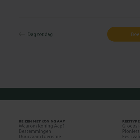
Thierry
Dag tot dag
Boek
REIZEN MET KONING AAP
REISTYPE
Waarom Koning Aap?
Groepsr
Bestemmingen
Pioniers
Duurzaam toerisme
Festival