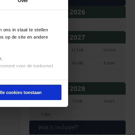
Over
2026
7 nov
ons in staat te stellen
2027
es op de site en andere
7 jan
11 feb
10 mrt
r
.
18 sep
16 okt
6 nov
t moment voor de toekomst
11 dec
2028
lle cookies toestaan
15 jan
5 feb
4 mrt
1 apr
Wat is inclusief?