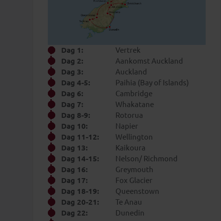
Dag 1:
Vertrek
Dag 2:
Aankomst Auckland
Dag 3:
Auckland
Dag 4-5:
Paihia (Bay of Islands)
Dag 6:
Cambridge
Dag 7:
Whakatane
Dag 8-9:
Rotorua
Dag 10:
Napier
Dag 11-12:
Wellington
Dag 13:
Kaikoura
Dag 14-15:
Nelson/ Richmond
Dag 16:
Greymouth
Dag 17:
Fox Glacier
Dag 18-19:
Queenstown
Dag 20-21:
Te Anau
Dag 22:
Dunedin