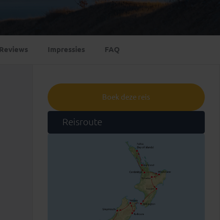
Emiraten
(1)
Reviews
Impressies
FAQ
Boek deze reis
Reisroute