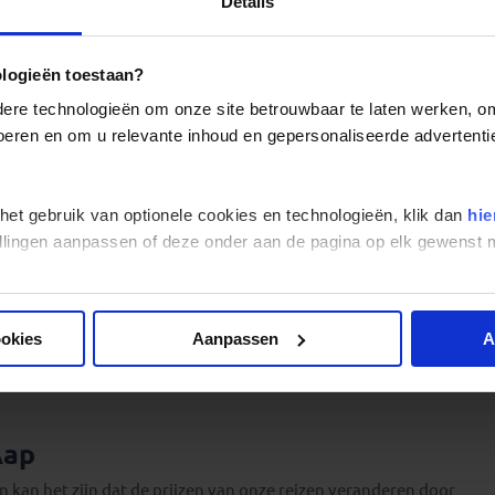
Details
ologieën toestaan?
re technologieën om onze site betrouwbaar te laten werken, om 
 voeren en om u relevante inhoud en gepersonaliseerde advertenti
hoe wij onze reizen organiseren. Daarom hebben wij voor de
steld met daarop de antwoorden op de meest gestelde vragen.
 het gebruik van optionele cookies en technologieën, klik dan
hie
stellingen aanpassen of deze onder aan de pagina op elk gewens
at?
uig reserveren?
ookies
Aanpassen
A
Aap
en kan het zijn dat de prijzen van onze reizen veranderen door