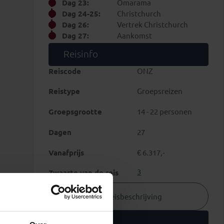
Dag 23:
Omarama
Dag 24-25:
Christchurch
Dag 26:
Vertrek Christchurch
Dag 27:
Aankomst
Reisinfo
Reiscode
ONZ
Reistype
Groepsreizen
Groepsgrootte
14 - 22 personen
Dagen
27
Vanafprijs
€ 6.317,-
3
Zwaarte van de reis
Reisbeschrijving
Vertrekdata