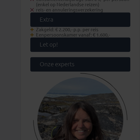
(enkel op Nederlandse reizen)
reis- en annuleringsverzekering
Extra
Zakgeld: € 2.200,- p.p. per reis
Eenpersoonskamer vanaf: € 1.600,-
Let op!
Onze experts