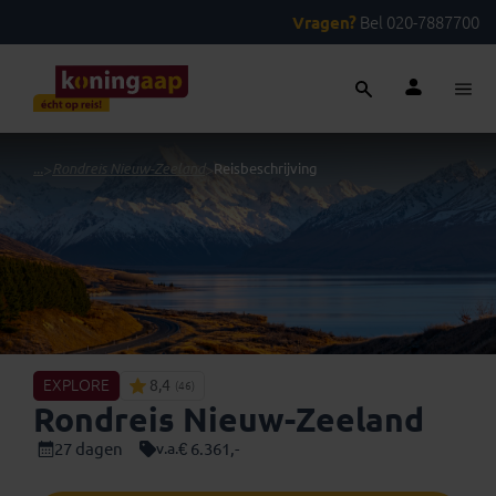
Vragen?
Bel 020-7887700
...
>
Rondreis Nieuw-Zeeland
>
Reisbeschrijving
EXPLORE
8,4
(46)
Rondreis Nieuw-Zeeland
27 dagen
€ 6.361,-
v.a.