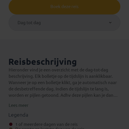
Boek deze reis
Dag tot dag
Reisbeschrijving
Hieronder vind je een overzicht met de dag-tot-dag
beschrijving. Elk bolletje op de tijdslijn is aanklikbaar.
Wanneer je op een bolletje klikt, ga je automatisch naar
de desbetreffende dag. Indien de tijdslijn te lang is,
worden er pijlen getoond. Adhv deze pijlen kan je dan
verder navigeren op de tijdslijn.
Lees meer
Een verlenging voor na de reis
Eventuele standaard verlengingen van deze rondreis
Legenda
kun je vinden onder het aparte tabblad ‘Verlengingen’.
1 of meerdere dagen van de reis
Daarnaast is het mogelijk om bij boeking (in het