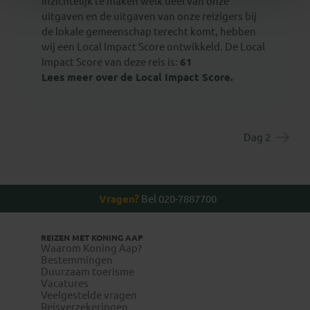
inzichtelijk te maken welk deel van onze
uitgaven en de uitgaven van onze reizigers bij
de lokale gemeenschap terecht komt, hebben
wij een Local Impact Score ontwikkeld. De Local
Impact Score van deze reis is:
61
Lees meer over de Local Impact Score.
Dag 2
Vragen?
Bel 020-7887700
REIZEN MET KONING AAP
Waarom Koning Aap?
Bestemmingen
Duurzaam toerisme
Vacatures
Veelgestelde vragen
Reisverzekeringen