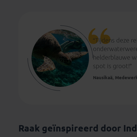
“Tijdens deze re
onderwaterwerel
helderblauwe wa
spot is groot!”
Nausikaä, Medewerk
Raak geïnspireerd door In