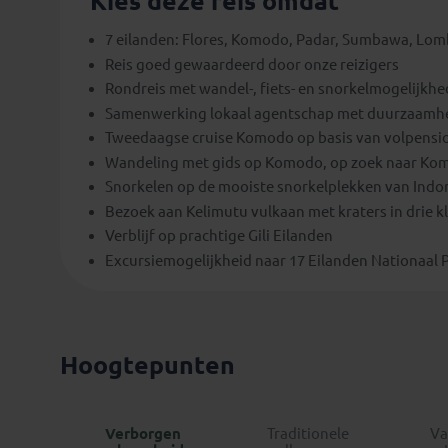
Kies deze reis omdat
7 eilanden: Flores, Komodo, Padar, Sumbawa, Lombo
Reis goed gewaardeerd door onze reizigers
Rondreis met wandel-, fiets- en snorkelmogelijkh
Samenwerking lokaal agentschap met duurzaamhei
Tweedaagse cruise Komodo op basis van volpensi
Wandeling met gids op Komodo, op zoek naar K
Snorkelen op de mooiste snorkelplekken van Indo
Bezoek aan Kelimutu vulkaan met kraters in drie k
Verblijf op prachtige Gili Eilanden
Excursiemogelijkheid naar 17 Eilanden Nationaal P
Hoogtepunten
Verborgen
Traditionele
Va