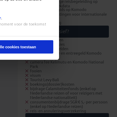
lokale Engelstalige reisbegeleiding op
specifieke vertrekdata
wandeling met gids op Komodo
luchthavenbelastingen voor internationale
r
.
vlucht
brandstofheffing
t moment voor de toekomst
Wat is exclusief?
overige maaltijden
optionele excursies
lle cookies toestaan
overige entreegelden
conservation fee en entreegeld Komodo
National Park
camera fee Kelimutu en Komodo National
Park
fooien
visum
Tourist Levy Bali
boekings(dossier)kosten
bijdrage Calamiteitenfonds (enkel op
Nederlandse reizen of voor reizigers met
Nederlandse nationaliteit)
consumentenbijdrage SGR € 5,- per persoon
(enkel op Nederlandse reizen)
reis- en annuleringsverzekering