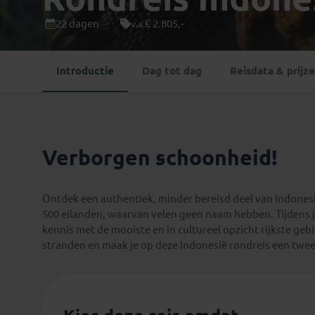
Mongolië
(1)
Tanzania
(1)
22 dagen
€ 2.805,-
v.a.
Nepal
(6)
Zimbabwe
(2)
Oezbekistan
(3)
Zuid-Afrika
(7)
Introductie
Dag tot dag
Reisdata & prijz
Singapore
(1)
Sri Lanka
(4)
Tadzjikistan
(1)
Taiwan
(1)
Verborgen schoonheid!
Thailand
(8)
Tibet
(3)
Ontdek een authentiek, minder bereisd deel van Indonesi
500 eilanden, waarvan velen geen naam hebben. Tijdens 
kennis met de mooiste en in cultureel opzicht rijkste ge
stranden en maak je op deze Indonesië rondreis een twe