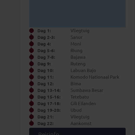
Dag 1:
Vliegtuig
Dag 2-3:
Sanur
Dag 4:
Moni
Dag 5-6:
Riung
Dag 7-8:
Bajawa
Dag 9:
Ruteng
Dag 10:
Labuan Bajo
Dag 11:
Komodo Nationaal Park
Dag 12:
Bima
Dag 13-14:
Sumbawa Besar
Dag 15-16:
Tetebatu
Dag 17-18:
Gili Eilanden
Dag 19-20:
Ubud
Dag 21:
Vliegtuig
Dag 22:
Aankomst
Reisinfo