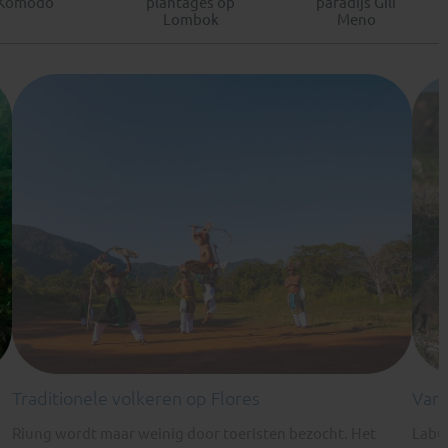
Komodo
plantages op
paradijs Gili
Lombok
Meno
Traditionele volkeren op Flores
Var
Riung wordt maar weinig door toeristen bezocht. Het
Labuh