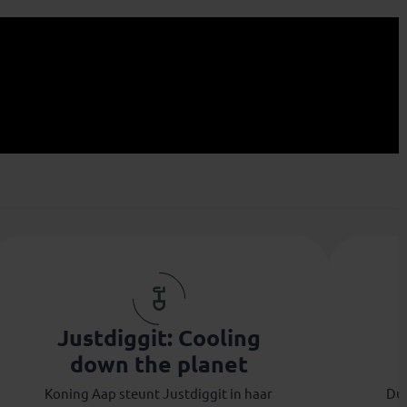
Anton
Thierry
Justdiggit: Cooling
down the planet
Koning Aap steunt Justdiggit in haar
Duu