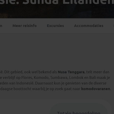
Georgië
(4)
Mexico
(4)
IJsland
(3)
Paraguay
(1)
Kosovo
(1)
Peru
(5)
Last minute reizen
Kroatië
(2)
en
Meer reisinfo
Excursies
Accommodaties
Suriname
(1)
Letland
(3)
Litouwen
(3)
Moldavië
(1)
Montenegro
(2)
Noord-Macedonië
(1)
ë. Dit gebied, ook wel bekend als
Nusa Tenggara
, telt meer dan
je verblijf op Flores, Komodo, Sumbawa, Lombok en Bali maak je
bieden van Indonesië. Daarnaast kun je genieten van de diverse
edaagse boottocht waarbij je op zoek gaat naar
komodovaranen
.
Totale beoordeling