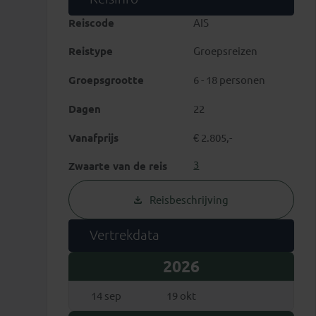
Reiscode
AIS
Reistype
Groepsreizen
Groepsgrootte
6 - 18 personen
Dagen
22
Vanafprijs
€ 2.805,-
3
Zwaarte van de reis
Reisbeschrijving
Vertrekdata
2026
anen van Komodo
Sawa’s en
14 sep
19 okt
anbajo is het enige islamitische plaatsje op West-
Je kunt naar