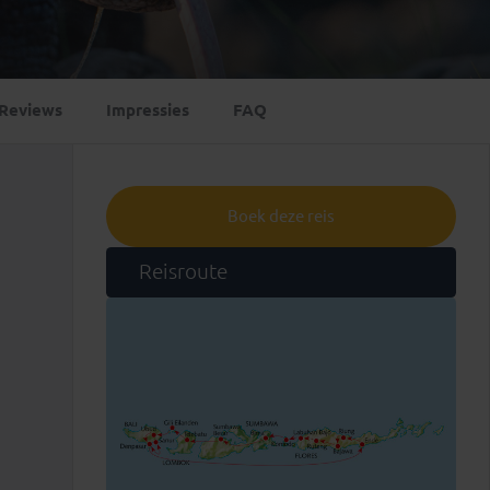
Emiraten
(1)
Reviews
Impressies
FAQ
Boek deze reis
Reisroute