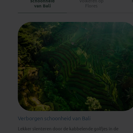
schoonheid
volkeren op
van Bali
Flores
Verborgen schoonheid van Bali
Lekker slenteren door de kabbelende golfjes in de