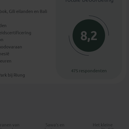
k, Gili eilanden en Bali
eden
8,2
dscertificering
on
omodovaraan
nesië
leuren
475 respondenten
ark bij Riung
ranen van
Sawa’s en
Het kleine