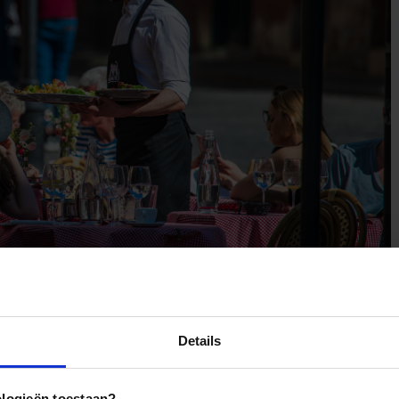
 Baltische Staten. Na aankomst heb je een transfer naar je hotel.
Details
oeiende
hoofdstad van Litouwen
.
ed
, staan veel monumenten uit het
roerige verleden
van
ouwse rijk sieren de binnenstad, afgewisseld met
gotische kerken
ologieën toestaan?