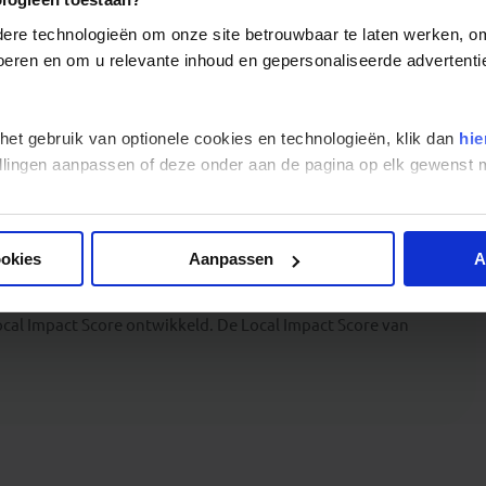
stadsmuren die Vilnius ooit beschermden, staat alleen de 16e
kapel boven de stadspoort bevindt zich een geliefd icoon waar
re technologieën om onze site betrouwbaar te laten werken, om 
 voeren en om u relevante inhoud en gepersonaliseerde advertenti
eker trek. Van
gezellige cafés en trendy bars
tot levendige
 Gelukkig is er ook aan gezellige restaurants geen tekort. Maak
(aardappeldeeg gevuld met vlees, kaas of champignons),
s. Waar heb je zin in?
 het gebruik van optionele cookies en technologieën, klik dan
hie
stellingen aanpassen of deze onder aan de pagina op elk gewens
ookies
Aanpassen
A
op het klimaat en een maximale positieve impact op de
van onze uitgaven en de uitgaven van onze reizigers bij de
cal Impact Score ontwikkeld. De Local Impact Score van