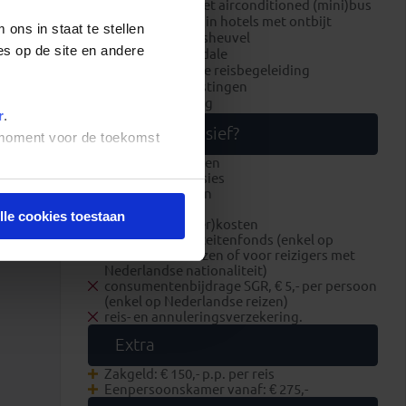
alle transport met airconditioned (mini)bus
overnachtingen in hotels met ontbijt
ons in staat te stellen
bezoek aan Kruisheuvel
es op de site en andere
bezoek aan Rundale
Nederlandstalige reisbegeleiding
luchthavenbelastingen
brandstofheffing
r
.
Wat is exclusief?
t moment voor de toekomst
overige maaltijden
optionele excursies
alle entreegelden
fooien
lle cookies toestaan
boekings(dossier)kosten
bijdrage Calamiteitenfonds (enkel op
Nederlandse reizen of voor reizigers met
Nederlandse nationaliteit)
consumentenbijdrage SGR, € 5,- per persoon
(enkel op Nederlandse reizen)
reis- en annuleringsverzekering.
Extra
Zakgeld: € 150,- p.p. per reis
Eenpersoonskamer vanaf: € 275,-