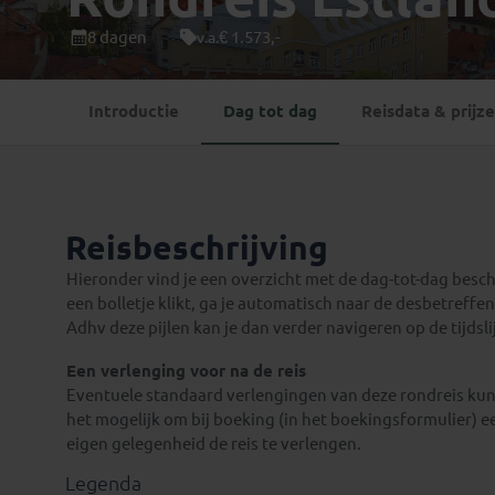
Mongolië
(1)
Tanzania
(1)
8 dagen
€ 1.573,-
v.a.
Nepal
(6)
Zimbabwe
(2)
Oezbekistan
(3)
Zuid-Afrika
(7)
Introductie
Dag tot dag
Reisdata & prijz
Singapore
(1)
Sri Lanka
(4)
Tadzjikistan
(1)
Taiwan
(1)
Reisbeschrijving
Thailand
(8)
Tibet
(3)
Hieronder vind je een overzicht met de dag-tot-dag beschri
een bolletje klikt, ga je automatisch naar de desbetreffend
Adhv deze pijlen kan je dan verder navigeren op de tijdsli
Een verlenging voor na de reis
Eventuele standaard verlengingen van deze rondreis kun 
het mogelijk om bij boeking (in het boekingsformulier) e
eigen gelegenheid de reis te verlengen.
Legenda