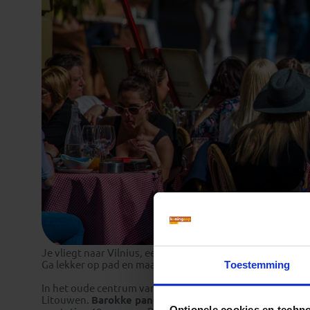
Je vliegt naar Vilnius, een van de grootste steden van de
Toestemming
Ga lekker op pad en maak je eerste wandeling door de b
In het oude centrum van Vilnius,
UNESCO Werelderfgo
Litouwen.
Barokke panden
uit de tijd van het Pools-Lit
Optionele cookies en techn