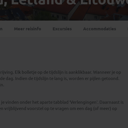
Georgië
(4)
Mexico
(4)
IJsland
(3)
Paraguay
(1)
Kosovo
(1)
Peru
(5)
Last minute reizen
Kroatië
(2)
en
Meer reisinfo
Excursies
Accommodaties
Suriname
(1)
Letland
(3)
Litouwen
(3)
Moldavië
(1)
Montenegro
(2)
Noord-Macedonië
(1)
jving. Elk bolletje op de tijdslijn is aanklikbaar. Wanneer je op
e dag. Indien de tijdslijn te lang is, worden er pijlen getoond.
jn.
je vinden onder het aparte tabblad ‘Verlengingen’. Daarnaast is
en vrijblijvend voorstel op te vragen om een dag (of meer) op