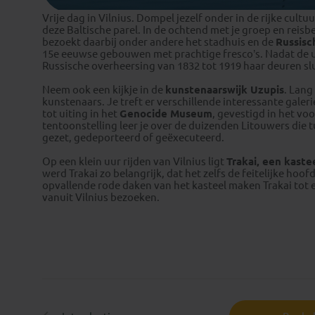
Vrije dag in Vilnius. Dompel jezelf onder in de rijke cultu
deze Baltische parel. In de ochtend met je groep en reis
bezoekt daarbij onder andere het stadhuis en de
Russisc
15e eeuwse gebouwen met prachtige fresco’s. Nadat de uni
Russische overheersing van 1832 tot 1919 haar deuren sl
Neem ook een kijkje in de
kunstenaarswijk Uzupis
. Lang
kunstenaars. Je treft er verschillende interessante galer
tot uiting in het
Genocide Museum
, gevestigd in het vo
tentoonstelling leer je over de duizenden Litouwers die
gezet, gedeporteerd of geëxecuteerd.
Op een klein uur rijden van Vilnius ligt
Trakai, een kaste
werd Trakai zo belangrijk, dat het zelfs de feitelijke h
opvallende rode daken van het kasteel maken Trakai tot e
vanuit Vilnius bezoeken.