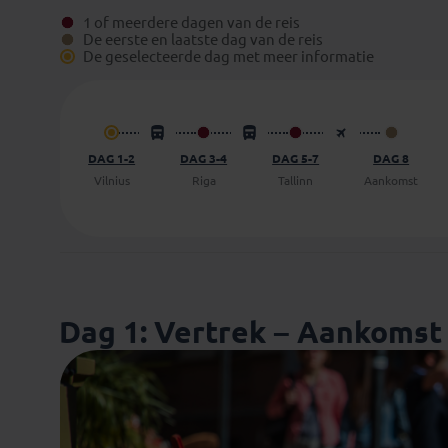
1 of meerdere dagen van de reis
De eerste en laatste dag van de reis
De geselecteerde dag met meer informatie
DAG 1-2
DAG 3-4
DAG 5-7
DAG 8
Vilnius
Riga
Tallinn
Aankomst
Dag 1: Vertrek – Aankomst 