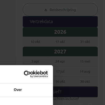
Reisbeschrijving
Vertrekdata
2026
10 okt
17 okt
31 okt
2027
3 apr
24 apr
15 mei
18 jun
17 jul
14 aug
11 sep
16 okt
30 okt
Over
Wat is inclusief?
internationale vluchten inclusief
ruimbagage