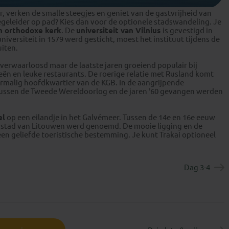
ur, verken de smalle steegjes en geniet van de gastvrijheid van
begeleider op pad? Kies dan voor de optionele stadswandeling. Je
h orthodoxe kerk
. De
universiteit van Vilnius
is gevestigd in
versiteit in 1579 werd gesticht, moest het instituut tijdens de
uiten.
 verwaarloosd maar de laatste jaren groeiend populair bij
ieën en leuke restaurants. De roerige relatie met Rusland komt
ormalig hoofdkwartier van de KGB. In de aangrijpende
 tussen de Tweede Wereldoorlog en de jaren ’60 gevangen werden
el
op een eilandje in het Galvémeer. Tussen de 14e en 16e eeuw
oofdstad van Litouwen werd genoemd. De mooie ligging en de
en geliefde toeristische bestemming. Je kunt Trakai optioneel
Dag 3-4