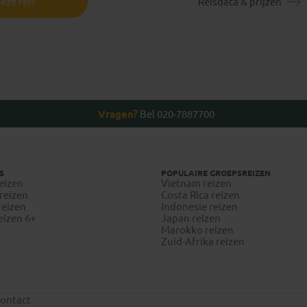
eze reis
Reisdata & prijzen
Vragen?
Bel 020-7887700
S
POPULAIRE GROEPSREIZEN
eizen
Vietnam reizen
reizen
Costa Rica reizen
reizen
Indonesie reizen
eizen 6+
Japan reizen
Marokko reizen
Zuid-Afrika reizen
ontact