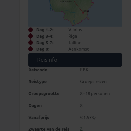
Dag 1-2:
Vilnius
Dag 3-4:
Riga
Dag 5-7:
Tallinn
Dag 8:
Aankomst
Reisinfo
Reiscode
EBK
Reistype
Groepsreizen
Groepsgrootte
8 - 18 personen
Dagen
8
Vanafprijs
€ 1.573,-
2
Zwaarte van de reis