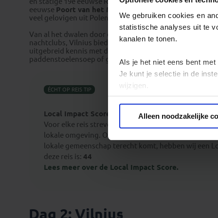
en statige 19e eeuwse Russische gebouwen. Van de oude 
eeuwse
Poort van het Morgenrood
nog overeind. In de 
We gebruiken cookies en ande
veel gelovigen uit Polen en Litouwen op af komen.
statistische analyses uit te
Van al het dwalen door de straatjes van Vilnius krijg je z
kanalen te tonen.
nachtclubs, Vilnius biedt entertainment voor elke smaak.
uitgebreid kennis met de lokale specialiteiten.
Cepelinai
paddenstoelensoep of gefrituurde brood met room en kaa
Als je het niet eens bent met
Je kunt je selectie in de in
wijzigen.
ÉCHT OP REIS TIP
Privacy beleid
Local Impact Score
Alleen noodzakelijke c
Voor elke reis streven we naar een minimale impact 
lokale omgeving. Om inzichtelijk te maken welk deel 
lokale gemeenschap terecht komt, hebben wij een Lo
deze reis is:
44
Lees meer over de Local Impact Score.
Dag 2: Vilnius