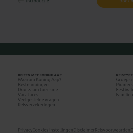
Introductie
Boek d
REIZEN MET KONING AAP
REISTYPE
Waarom Koning Aap?
Groepsr
Bestemmingen
Pioniers
Duurzaam toerisme
Festival
Vacatures
Familier
Veelgestelde vragen
Reisverzekeringen
Privacy
Cookies instellingen
Disclaimer
Reisvoorwaarden
C