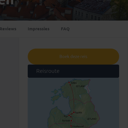
Emiraten
(1)
Reviews
Impressies
FAQ
Boek deze reis
Reisroute