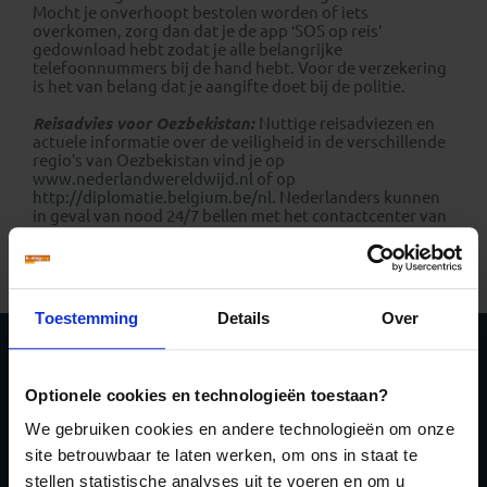
Mocht je onverhoopt bestolen worden of iets
overkomen, zorg dan dat je de app ‘SOS op reis’
gedownload hebt zodat je alle belangrijke
telefoonnummers bij de hand hebt. Voor de verzekering
is het van belang dat je aangifte doet bij de politie.
Reisadvies voor Oezbekistan:
Nuttige reisadviezen en
actuele informatie over de veiligheid in de verschillende
regio’s van Oezbekistan vind je op
www.nederlandwereldwijd.nl
of op
http://diplomatie.belgium.be/nl
. Nederlanders kunnen
in geval van nood 24/7 bellen met het contactcenter van
Buitenlandse Zaken, telefoon +31 247 247 247. Ook via
het Twitteraccount @247BZ of de 24/7 BZ Reisapp kun je
direct contact opnemen met het contactcenter.
Toestemming
Details
Over
Schrijf je in voor de
Optionele cookies en technologieën toestaan?
nieuwsbrief
We gebruiken cookies en andere technologieën om onze
site betrouwbaar te laten werken, om ons in staat te
stellen statistische analyses uit te voeren en om u