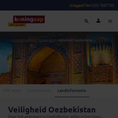
Vragen?
Bel 020-7887700
...
>
Landinformatie Oezbekistan
>
Veiligheid Oezbekistan
Alle reizen
Groepsreizen
Landinformatie
Veiligheid Oezbekistan
Over het algemeen is Oezbekistan veilig te bereizen.