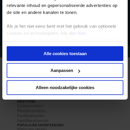
relevante inhoud en gepersonaliseerde advertenties op
de site en andere kanalen te tonen.
Inschrijven
Als je het niet eens bent met het gebruik van optionele
cookies en technologieën, klik dan
hier
.
Je kunt je selectie in de instellingen aanpassen of deze
onder aan de pagina op elk gewenst moment voor de
Vragen?
Bel 020-7887700
Alle cookies toestaan
toekomst wijzigen.
Privacy beleid
REIZEN MET KONING AAP
Aanpassen
Waarom Koning Aap?
Bestemmingen
Duurzaam toerisme
Vacatures
Alleen noodzakelijke cookies
Veelgestelde vragen
Reisverzekeringen
REISTYPES
Groepsreizen
Pioniersreizen
Festivalreizen
Familiereizen 6+
POPULAIRE GROEPSREIZEN
Vietnam reizen