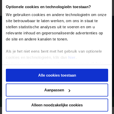
Aid el Kabir,
het Offerfeest. Iedere familie slacht op
rituele wijze een schaap.
Optionele cookies en technologieën toestaan?
We gebruiken cookies en andere technologieën om onze
site betrouwbaar te laten werken, om ons in staat te
stellen statistische analyses uit te voeren en om u
Schrijf je in voor de
relevante inhoud en gepersonaliseerde advertenties op
nieuwsbrief
de site en andere kanalen te tonen.
Als je het niet eens bent met het gebruik van optionele
cookies en technologieën, klik dan
hier
.
Je kunt je selectie in de instellingen aanpassen of deze
onder aan de pagina op elk gewenst moment voor de
Alle cookies toestaan
toekomst wijzigen.
Inschrijven
Privacy beleid
Aanpassen
Vragen?
Bel 020-7887700
Alleen noodzakelijke cookies