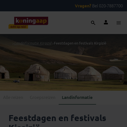
Vragen?
Bel 020-7887700
...
>
Landinformatie Kirgizië
>
Feestdagen en festivals Kirgizië
Alle reizen
Groepsreizen
Landinformatie
Feestdagen en festivals