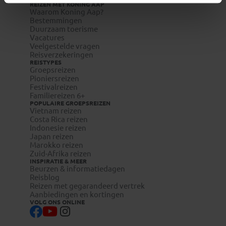
REIZEN MET KONING AAP
Waarom Koning Aap?
Bestemmingen
Duurzaam toerisme
Vacatures
Veelgestelde vragen
Reisverzekeringen
REISTYPES
Groepsreizen
Pioniersreizen
Festivalreizen
Familiereizen 6+
POPULAIRE GROEPSREIZEN
Vietnam reizen
Costa Rica reizen
Indonesie reizen
Japan reizen
Marokko reizen
Zuid-Afrika reizen
INSPIRATIE & MEER
Beurzen & informatiedagen
Reisblog
Reizen met gegarandeerd vertrek
Aanbiedingen en kortingen
VOLG ONS ONLINE