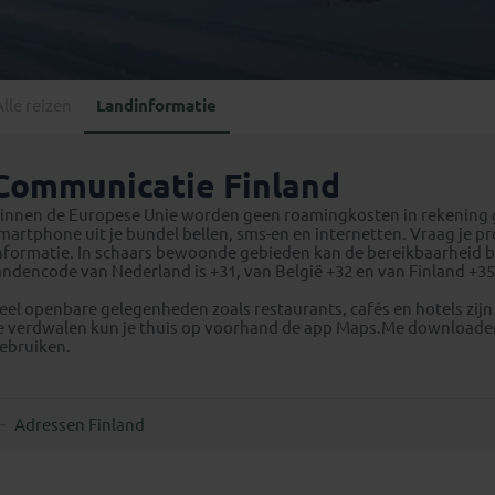
Georgië
(4)
Mexico
(4)
IJsland
(3)
Paraguay
(1)
Kosovo
(1)
Peru
(5)
Last minute reizen
Kroatië
(2)
Alle reizen
Landinformatie
Suriname
(1)
Letland
(3)
Litouwen
(3)
Communicatie Finland
Moldavië
(1)
innen de Europese Unie worden geen roamingkosten in rekening ge
Montenegro
(2)
martphone uit je bundel bellen, sms-en en internetten. Vraag je p
nformatie. In schaars bewoonde gebieden kan de bereikbaarheid bepe
Noord-Macedonië
(1)
andencode van Nederland is +31, van België +32 en van Finland +35
eel openbare gelegenheden zoals restaurants, cafés en hotels zijn
e verdwalen kun je thuis op voorhand de app Maps.Me downloaden.
ebruiken.
Adressen Finland