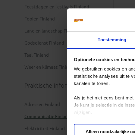
Feestdagen en festivals Finland
Fooien Finland
Land en landschap Finland
Toestemming
Godsdienst Finland
Taal Finland
Optionele cookies en techn
Weer en klimaat Finland
We gebruiken cookies en ande
statistische analyses uit te
kanalen te tonen.
Praktische informatie
Als je het niet eens bent met
Adressen Finland
Je kunt je selectie in de in
wijzigen.
Communicatie Finland
Privacy beleid
Elektriciteit Finland
Alleen noodzakelijke c