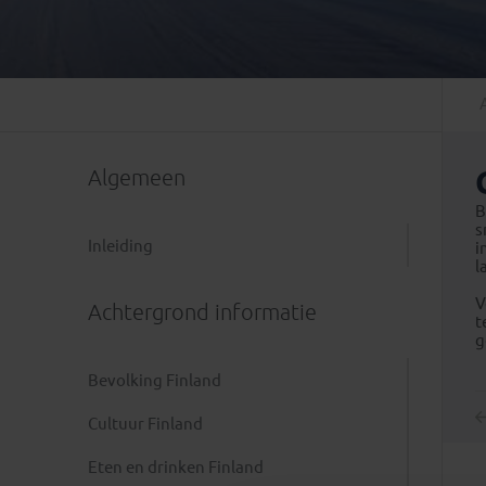
Mongolië
(1)
Tanzania
(1)
Nepal
(6)
Zimbabwe
(2)
Oezbekistan
(3)
Zuid-Afrika
(7)
Singapore
(1)
Sri Lanka
(4)
Algemeen
Tadzjikistan
(1)
Taiwan
(1)
B
s
Thailand
(8)
Inleiding
i
l
Tibet
(3)
V
Achtergrond informatie
t
g
Bevolking Finland
Cultuur Finland
Eten en drinken Finland