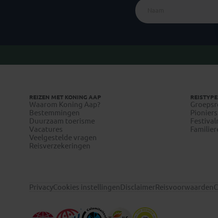
REIZEN MET KONING AAP
REISTYPE
Waarom Koning Aap?
Groepsr
Bestemmingen
Pioniers
Duurzaam toerisme
Festival
Vacatures
Familier
Veelgestelde vragen
Reisverzekeringen
Privacy
Cookies instellingen
Disclaimer
Reisvoorwaarden
C