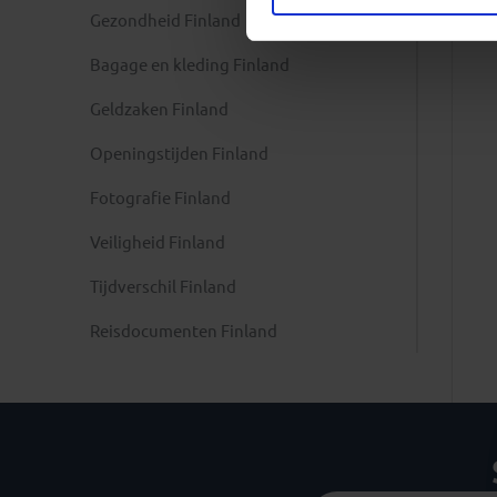
Gezondheid Finland
Bagage en kleding Finland
Geldzaken Finland
Openingstijden Finland
Fotografie Finland
Veiligheid Finland
Tijdverschil Finland
Reisdocumenten Finland