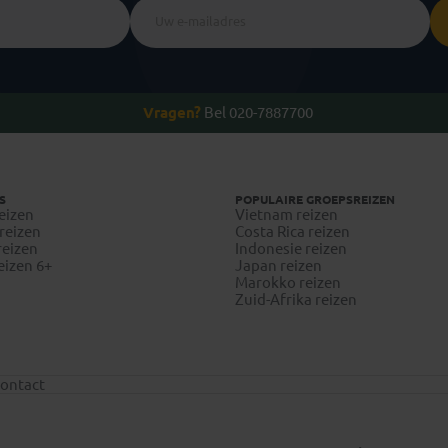
Vragen?
Bel 020-7887700
S
POPULAIRE GROEPSREIZEN
eizen
Vietnam reizen
reizen
Costa Rica reizen
reizen
Indonesie reizen
eizen 6+
Japan reizen
Marokko reizen
Zuid-Afrika reizen
ontact