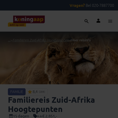
Vragen?
Bel 020-7887700
...
>
Familiereis Zuid-Afrika Hoogtepunten
>
Meer reisinfo
FAMILIE
8,4
(289)
Familiereis Zuid-Afrika
Hoogtepunten
15 dagen
€ 2.851,-
v.a.