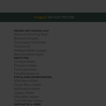
Vragen?
Bel 020-7887700
REIZEN MET KONING AAP
Waarom Koning Aap?
Bestemmingen
Duurzaam toerisme
Vacatures
Veelgestelde vragen
Reisverzekeringen
REISTYPES
Groepsreizen
Pioniersreizen
Festivalreizen
Familiereizen 6+
POPULAIRE GROEPSREIZEN
Vietnam reizen
Costa Rica reizen
Indonesie reizen
Japan reizen
Marokko reizen
Zuid-Afrika reizen
INSPIRATIE & MEER