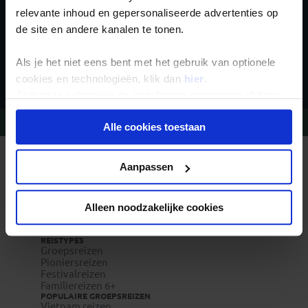
relevante inhoud en gepersonaliseerde advertenties op
de site en andere kanalen te tonen.
Inschrijven
Als je het niet eens bent met het gebruik van optionele
cookies en technologieën, klik dan
hier
.
Je kunt je selectie in de instellingen aanpassen of deze
onder aan de pagina op elk gewenst moment voor de
Vragen?
Bel 020-7887700
Alle cookies toestaan
toekomst wijzigen.
Privacy beleid
REIZEN MET KONING AAP
Aanpassen
Waarom Koning Aap?
Bestemmingen
Duurzaam toerisme
Vacatures
Alleen noodzakelijke cookies
Veelgestelde vragen
Reisverzekeringen
REISTYPES
Groepsreizen
Pioniersreizen
Festivalreizen
Familiereizen 6+
POPULAIRE GROEPSREIZEN
Vietnam reizen