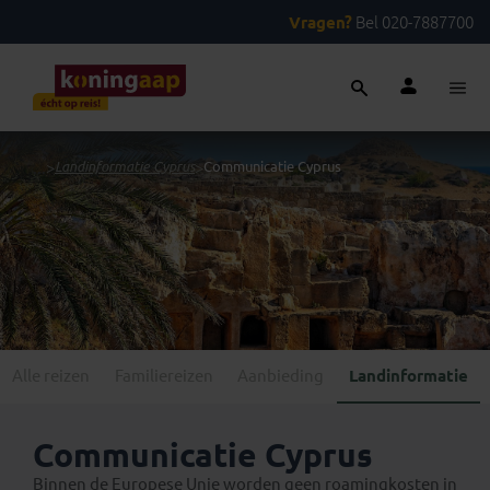
Vragen?
Bel 020-7887700
...
>
Landinformatie Cyprus
>
Communicatie Cyprus
Alle reizen
Familiereizen
Aanbieding
Landinformatie
Communicatie Cyprus
Binnen de Europese Unie worden geen roamingkosten in