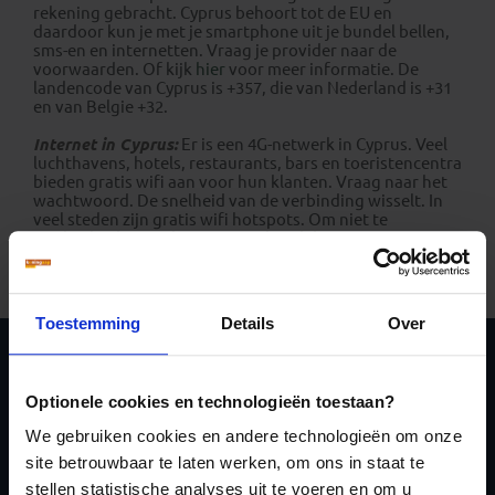
rekening gebracht. Cyprus behoort tot de EU en
daardoor kun je met je smartphone uit je bundel bellen,
sms-en en internetten. Vraag je provider naar de
voorwaarden. Of kijk
hier
voor meer informatie. De
landencode van Cyprus is +357, die van Nederland is +31
en van Belgie +32.
Internet in Cyprus:
Er is een 4G-netwerk in Cyprus. Veel
luchthavens, hotels, restaurants, bars en toeristencentra
bieden gratis wifi aan voor hun klanten. Vraag naar het
wachtwoord. De snelheid van de verbinding wisselt. In
veel steden zijn gratis wifi hotspots. Om niet te
verdwalen kun je thuis op voorhand de app
Maps.Me
downloaden. Hiermee kun je offline plattegronden van
Cyprus gebruiken.
Toestemming
Details
Over
Schrijf je in voor de
Optionele cookies en technologieën toestaan?
nieuwsbrief
We gebruiken cookies en andere technologieën om onze
site betrouwbaar te laten werken, om ons in staat te
stellen statistische analyses uit te voeren en om u