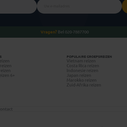
Vragen?
Bel 020-7887700
S
POPULAIRE GROEPSREIZEN
eizen
Vietnam reizen
reizen
Costa Rica reizen
reizen
Indonesie reizen
eizen 6+
Japan reizen
Marokko reizen
Zuid-Afrika reizen
ontact