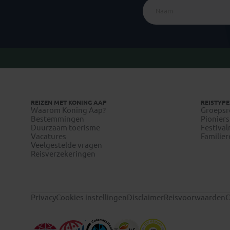
REIZEN MET KONING AAP
REISTYPE
Waarom Koning Aap?
Groepsr
Bestemmingen
Pioniers
Duurzaam toerisme
Festival
Vacatures
Familier
Veelgestelde vragen
Reisverzekeringen
Privacy
Cookies instellingen
Disclaimer
Reisvoorwaarden
C