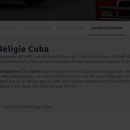
Georgië
(4)
Mexico
(4)
IJsland
(3)
Paraguay
(1)
Kosovo
(1)
Peru
(5)
Last minute reizen
Kroatië
(2)
Alle reizen
Groepsreizen
Familiereizen
Landinformatie
Suriname
(1)
Letland
(3)
Litouwen
(3)
Religie Cuba
Moldavië
(1)
ngeveer de helft van de bevolking van Cuba beschouwt zichzelf als
Montenegro
(2)
atholieke kerk. Het aantal evangelische kerkgenootschappen is de
Noord-Macedonië
(1)
olksgeloof in Cuba:
Daarnaast is er het Cubaanse volksgeloof, me
s een mengelmoes van het katholicisme en de Yoruba-religie die de
ie in zee en in de bergen huizen. De rituelen dateren uit de achtt
ebeurt dat door het offeren van dieren.
Land en landschap Cuba