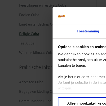
Feestdagen en festivals Cuba
Fooien Cuba
Land en landschap Cuba
Toestemming
Religie Cuba
Taal Cuba
Optionele cookies en techn
Weer en klimaat Cuba
We gebruiken cookies en ande
statistische analyses uit te
kanalen te tonen.
Praktische informatie
Als je het niet eens bent met
Adressen Cuba
Je kunt je selectie in de in
wijzigen.
Bagage en kleding Cuba
Privacy beleid
Communicatie Cuba
Alleen noodzakelijke c