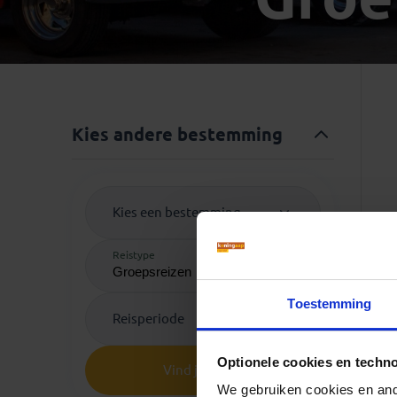
Mongolië
(1)
Tanzania
(1)
Nepal
(6)
Zimbabwe
(2)
Oezbekistan
(3)
Zuid-Afrika
(7)
Singapore
(1)
Sri Lanka
(4)
Kies andere bestemming
Tadzjikistan
(1)
Taiwan
(1)
Thailand
(8)
Kies een bestemming
Tibet
(3)
Reistype
Toestemming
Reisperiode
Optionele cookies en techn
Vind je reis
We gebruiken cookies en ande