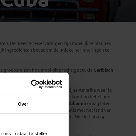
Emiraten
(1)
eren
. De meeste reiservaringen zijn moeilijk te plannen,
lijk ingrediënten bevat om de unieke herinneringen te
a groepsreizen hoe mooi dit prachtige stukje
Caribisch
 land te bieden heeft.
landt op een
exotisch eiland
in Latijns-Amerika waar je
uzikale bevolking. Overal waar je komt op het eiland
 muziekcafés waar de
uitbundige Cubanen
graag laten
Over
 je groepsreisreis door Cuba ook kennis met het land van
atuurlijk de onvermijdelijke sigaren. Wie in Cuba op
mt!
ons in staat te stellen