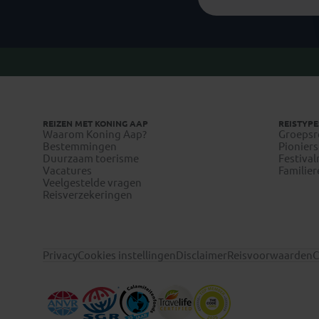
REIZEN MET KONING AAP
REISTYPE
Waarom Koning Aap?
Groepsr
Bestemmingen
Pioniers
Duurzaam toerisme
Festival
Vacatures
Familier
Veelgestelde vragen
Reisverzekeringen
Privacy
Cookies instellingen
Disclaimer
Reisvoorwaarden
C