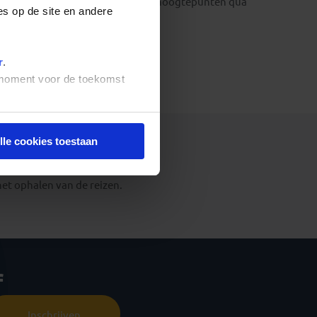
een vakantie zonder zorgen en vol hoogtepunten qua
es op de site en andere
r
.
t moment voor de toekomst
lle cookies toestaan
het ophalen van de reizen.
f
Inschrijven