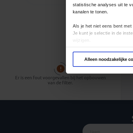
statistische analyses uit te
kanalen te tonen.
Als je het niet eens bent met
Je kunt je selectie in de in
wijzigen.
Privacy beleid
Alleen noodzakelijke c
Er is een fout voorgevallen bij het opbouwen
van de filter.