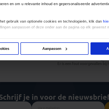
Kortom: tijdens een van onze Cuba groepsreizen, beleef je 
 voeren en om u relevante inhoud en gepersonaliseerde advertenti
natuur én op cultureel gebied!
 het gebruik van optionele cookies en technologieën, klik dan
hie
stellingen aanpassen of deze onder aan de pagina op elk gewens
Alle reizen
Groepsreizen
Familiereizen
Landinformatie
ookies
Aanpassen
A
Er is een fout voorgevallen bij 
Schrijf je in voor de nieuwsbrie