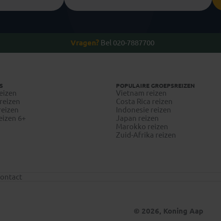
Vragen?
Bel 020-7887700
S
POPULAIRE GROEPSREIZEN
eizen
Vietnam reizen
reizen
Costa Rica reizen
reizen
Indonesie reizen
eizen 6+
Japan reizen
Marokko reizen
Zuid-Afrika reizen
ontact
© 2026, Koning Aap