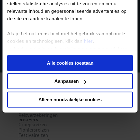
stellen statistische analyses uit te voeren en om u
relevante inhoud en gepersonaliseerde advertenties op
de site en andere kanalen te tonen.
Als je het niet eens bent met het gebruik van optionele
Inschrijven
cookies en technologieën, klik dan
hier
.
Je kunt je selectie in de instellingen aanpassen of deze
onder aan de pagina op elk gewenst moment voor de
Alle cookies toestaan
toekomst wijzigen.
Vragen?
Bel 020-7887700
Privacy beleid
Aanpassen
REIZEN MET KONING AAP
Waarom Koning Aap?
Bestemmingen
Duurzaam toerisme
Alleen noodzakelijke cookies
Vacatures
Veelgestelde vragen
Reisverzekeringen
REISTYPES
Groepsreizen
Pioniersreizen
Festivalreizen