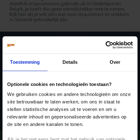
dezelfde stopcontacten gebruikt als in Nederland en
België, je hoeft dus geen wereldstekker mee te nemen.
Kijk
hier
als je wilt zien wat voor stopcontact en stekkers
in Slovenië gebruikelijk zijn.
Schrijf je in voor de
nieuwsbrief
Toestemming
Details
Over
Optionele cookies en technologieën toestaan?
We gebruiken cookies en andere technologieën om onze
site betrouwbaar te laten werken, om ons in staat te
Inschrijven
stellen statistische analyses uit te voeren en om u
relevante inhoud en gepersonaliseerde advertenties op
de site en andere kanalen te tonen.
Vragen?
Bel 020-7887700
Als je het niet eens bent met het gebruik van optionele