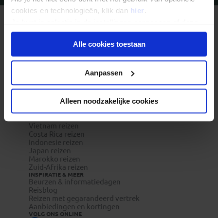
cookies en technologieën, klik dan
hier
.
Je kunt je selectie in de instellingen aanpassen of deze
REIZEN MET KONING AAP
Waarom Koning Aap?
onder aan de pagina op elk gewenst moment voor de
Bestemmingen
Alle cookies toestaan
toekomst wijzigen.
Duurzaam toerisme
Vacatures
Veelgestelde vragen
Privacy beleid
Reisverzekeringen
Aanpassen
REISTYPES
Groepsreizen
Pioniersreizen
Alleen noodzakelijke cookies
Festivalreizen
Familiereizen 6+
POPULAIRE GROEPSREIZEN
Vietnam reizen
Costa Rica reizen
Indonesie reizen
Japan reizen
Marokko reizen
Zuid-Afrika reizen
INSPIRATIE & MEER
Beurzen & informatiedagen
Reisblog
Reizen met gegarandeerd vertrek
Aanbiedingen en kortingen
VOLG ONS ONLINE